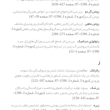
شماره 4، 1396-97، صفحه 627-636]
روغن گردو
بررسی تاثیرامواج فراصوت بر خواص فیزیکی وشیمیایی
روغن گردو
[دوره 5، شماره 1، 1396-97، صفحه 39-47]
روغن ماهی
ارزیابی اثر ژلاتین ماهی، کاپا کاراگینان و روشهای مختلف
ریزپوشانی بر پایداری اکسایشی میکروکپسول‌های روغن ماهی
[دوره 5،
شماره 2، 1396-97، صفحه 271-286]
رئولوژی دینامیک
بررسی اثر صمغ فارسی بر ویژگی های ژل سرد
کنسانتره پروتئین آب پنیر در شرایط خنثی و اسیدی
[دوره 5، شماره 1،
1396-97، صفحه 1-12]
ز
زالزالک
مطالعه ی سینتیک خشک شدن و چروکیدگی یک نمونه
زالزالک در یک خشک کن بستر شناور ارتعاشی با کنترل رطوبت هوای
ورودی
[دوره 5، شماره 1، 1396-97، صفحه 107-122]
زرشک
بهبود تولید ترکیبات فنولی و خاصیت مهارکنندگی رادیکال
عصاره‌ زرشک از راه پیش تخمیر حالت جامد
[دوره 5، شماره 1، 1396-
97، صفحه 141-150]
زیره
استفاده از سامانه ماشین بویایی به‌منظور تشخیص تقلب در زیره