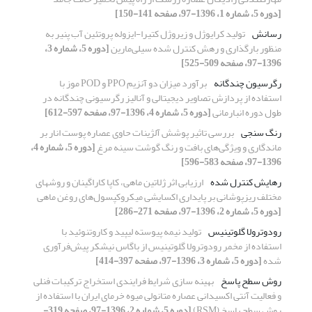
[دوره 5، شماره 1، 1396-97، صفحه 141-150]
رسانش
تولید کرایوژل و زیروژل کتیرا-ایزوله پروتئین آب پنیر به
منظور بارگذاری و رهش کنترل شده سیلی‌مارین
[دوره 5، شماره 3،
1396-97، صفحه 509-525]
رگرسیون چندگانه
برآورد میزان دو آنزیم‏ PPO و POD موز با
استفاده از پردازش تصاویر دیجیتالی و آنالیز رگرسیونی چندگانه در
طول دوره انبارمانی
[دوره 5، شماره 4، 1396-97، صفحه 597-612]
رنگ سنجی
بررسی تاثیر پوشش آلژینات حاوی عصاره پوست انار بر
ماندگاری و ویژگی‌های بافت و رنگ گوشت سینه مرغ
[دوره 5، شماره 4،
1396-97، صفحه 583-596]
رهایش کنترل شده
ارزیابی اثر ژلاتین ماهی، کاپا کاراگینان و روشهای
مختلف ریزپوشانی بر پایداری اکسایشی میکروکپسول‌های روغن ماهی
[دوره 5، شماره 2، 1396-97، صفحه 271-286]
رودوترولا گلوتینیس
تولید نیمه پیوسته لیپید و کاروتنوئید با
استفاده از مخمر رودوترولا گلوتینیس از باگاس نیشکر پیش‌فرآوری
شده
[دوره 5، شماره 3، 1396-97، صفحه 397-414]
روش سطح پاسخ
بهینه سازی شرایط فرایندی استخراج ترکیبات فنلی
و فعالیت آنتی اکسیدانی عصاره متانولی میوه خرمای ایران با استفاده از
روش سطح پاسخ (RSM)
[دوره 5، شماره 2، 1396-97، صفحه 319-