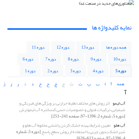
نمایه کلیدواژه ها
همه دوره ها
دوره 13
دوره 12
دوره 11
دوره 10
دوره 9
دوره 8
دوره 7
دوره 6
دوره 5
دوره 4
دوره 3
دوره 2
دوره 1
همه
آ
ا
ب
پ
ت
ث
ج
چ
ح
خ
د
ذ
ر
ز
ژ
آ
آب لیمو
اثر روش ‏های مختلف تغلیظ حرارتی بر ویژگی‏ های فیزیکی و
شیمیایی،ترکیبات فنولی و خصوصیات حسی کنسانتره آب لیموترش
[دوره 5، شماره 2، 1396-97، صفحه 241-251]
آب هلو
تعیین شرایط بهینه خشک کردن پاششی مخلوط آب هلو و
شیرخشک بدون چربی با استفاده از روش سطح پاسخ
[دوره 5، شماره
4، 1396-97، صفحه 613-626]