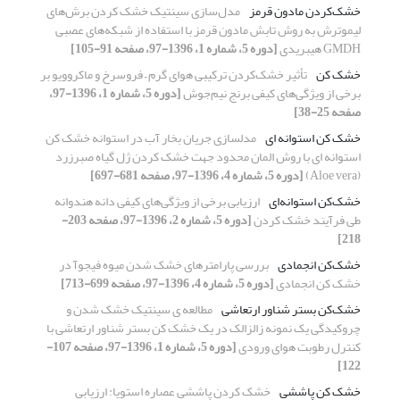
خشک‌کردن مادون قرمز
مدل‌سازی سینتیک خشک کردن برش‌های
لیموترش به روش تابش مادون قرمز با استفاده از شبکه‌های عصبی
GMDH هیبریدی
[دوره 5، شماره 1، 1396-97، صفحه 91-105]
خشک کن
تأثیر خشک‌کردن ترکیبی هوای گرم – فروسرخ و ماکروویو بر
برخی از ویژگی‌های کیفی برنج نیم‌جوش
[دوره 5، شماره 1، 1396-97،
صفحه 25-38]
خشک کن استوانه ای
مدلسازی جریان بخار آب در استوانه خشک کن
استوانه ای با روش المان محدود جهت خشک کردن ژل گیاه صبرزرد
(Aloe vera)
[دوره 5، شماره 4، 1396-97، صفحه 681-697]
خشک‌کن استوانه‌ای
ارزیابی برخی از ویژگی‌های کیفی دانه هندوانه
طی فرآیند خشک کردن
[دوره 5، شماره 2، 1396-97، صفحه 203-
218]
خشک‌کن انجمادی
بررسی پارامترهای خشک شدن میوه فیجوآ در
خشک کن انجمادی
[دوره 5، شماره 4، 1396-97، صفحه 699-713]
خشک‌کن بستر شناور ارتعاشی
مطالعه ی سینتیک خشک شدن و
چروکیدگی یک نمونه زالزالک در یک خشک کن بستر شناور ارتعاشی با
کنترل رطوبت هوای ورودی
[دوره 5، شماره 1، 1396-97، صفحه 107-
122]
خشک کن پاششی
خشک کردن پاششی عصاره‌ استویا: ارزیابی