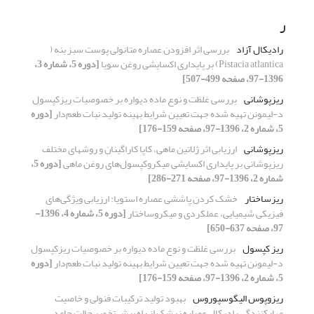
ر
رادیکال آزاد
بررسی اثر افزودن عصاره متانولی پوست سبز بنه (
Pistacia atlantica) بر پایداری اکسایشی روغن سویا
[دوره 5، شماره 3،
1396-97، صفحه 499-507]
ریزپوشانی
بررسی غلظت و نوع ماده دیواره بر خصوصیات ریزکپسول
د-لیمونن تهیه شده جهت تعیین شرایط بهینه تولید نبات طعم‌دار
[دوره
5، شماره 2، 1396-97، صفحه 159-176]
ریزپوشانی
ارزیابی اثر ژلاتین ماهی، کاپا کاراگینان و روشهای مختلف
ریزپوشانی بر پایداری اکسایشی میکروکپسول‌های روغن ماهی
[دوره 5،
شماره 2، 1396-97، صفحه 271-286]
ریزساختار
خشک کردن پاششی عصاره‌ استویا: ارزیابی ویژگی‌های
فیزیکی شیمیایی، عملکردی و میکروساختار
[دوره 5، شماره 4، 1396-
97، صفحه 637-650]
ریز کپسول
بررسی غلظت و نوع ماده دیواره بر خصوصیات ریزکپسول
د-لیمونن تهیه شده جهت تعیین شرایط بهینه تولید نبات طعم‌دار
[دوره
5، شماره 2، 1396-97، صفحه 159-176]
ریزوپوس الیگوسپوروس
بهبود تولید ترکیبات فنولی و خاصیت
مهارکنندگی رادیکال عصاره‌ زرشک از راه پیش تخمیر حالت جامد