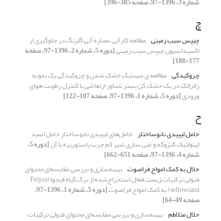
شماره 3، 1396-97، صفحه 385-396]
چ
چیپس سیب زمینی
مطالعه کارآیی عصاره آبی گلرنگ در جلوگیری از
اکسیداسیون چیپس سیب زمینی
[دوره 5، شماره 2، 1396-97، صفحه
177-188]
چروکیدگی
مطالعه ی سینتیک خشک شدن و چروکیدگی یک نمونه
زالزالک در یک خشک کن بستر شناور ارتعاشی با کنترل رطوبت هوای
ورودی
[دوره 5، شماره 1، 1396-97، صفحه 107-122]
ح
حامل لیپیدی نانوساختار
حامل‌های لیپیدی نانوساختار حامل اسید
لینولئیک کنژوگه و غنی سازی شیر کم چرب پاستوریزه با آن
[دوره 5،
شماره 4، 1396-97، صفحه 651-662]
حلال به کمک امواج فراصوت
بهینه‌سازی و بررسی مقایسه‌ای محتوای
فنولی ترکیبات زیست فعال استخراج‌شده از برگ گیاه فیجوا (Feijoa
sellowiana) به کمک امواج فراصوت
[دوره 5، شماره 1، 1396-97،
صفحه 49-64]
حلال متلاطم
بهینه‌سازی و بررسی مقایسه‌ای محتوای فنولی ترکیبات