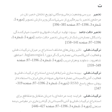
ت
تخمیر
بررسی وضعیت زمانی و مکانی توزیع تخلخل خمیر نان در
مرحله‌ی تخمیر با بهره‌گیری از سی‌تی‌اسکن و پردازش تصویر
[دوره 5،
شماره 3، 1396-97، صفحه 385-396]
تخمیر حالت جامد
بهبود تولید ترکیبات فنولی و خاصیت مهارکنندگی
رادیکال عصاره‌ زرشک از راه پیش تخمیر حالت جامد
[دوره 5، شماره 1،
1396-97، صفحه 141-150]
ترکیبات فنلی
تاثیر روش‌های مختلف استخراج بر میزان ترکیبات فنلی
و فعالیت آنتی‌اکسیدانی عصاره برگ گردوی (Juglans regia L.) مناطق
شاهرود، دماوند و هزارجریب
[دوره 5، شماره 2، 1396-97، صفحه
349-359]
ترکیبات فنلی
بهینه سازی شرایط فرایندی استخراج ترکیبات فنلی و
فعالیت آنتی اکسیدانی عصاره متانولی میوه خرمای ایران با استفاده از
روش سطح پاسخ (RSM)
[دوره 5، شماره 2، 1396-97، صفحه 319-
347]
ترکیبات فنلی
فرایند چند مرحله ای با جریان متقابل و متقاطع برای
استخراج ترکیبات فنلی و آنتی اکسیدانی از گیاه رزماری در مقیاس نیمه
صنعتی
[دوره 5، شماره 3، 1396-97، صفحه 427-446]