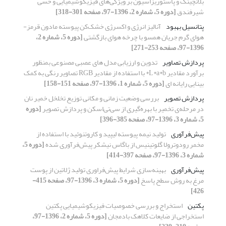
بلانچینگ و پاستوریزاسیون بر ویژگی‌های فیزیکوشیمیایی و حسی
شیرفندق
[دوره 5، شماره 2، 1396-97، صفحه 301-318]
پتانسیل بهبود
آنالیز انرژی و اکسرژی خشک‌کن پیوسته مادون قرمز-
هوای گرم جریان همسو با چرخه هوای بازگشتی
[دوره 5، شماره 2،
1396-97، صفحه 253-271]
پردازش تصاویر
تدوین و ارزیابی مدل های عصبی مصنوعی بمنظور
برآورد مقادیر L*a*b* با استفاده از مقادیر RGB تصاویر رنگی به کمک
بینایی رایانه ای
[دوره 5، شماره 1، 1396-97، صفحه 151-158]
پردازش تصویر
بررسی وضعیت زمانی و مکانی توزیع تخلخل خمیر نان
در مرحله‌ی تخمیر با بهره‌گیری از سی‌تی‌اسکن و پردازش تصویر
[دوره
5، شماره 3، 1396-97، صفحه 385-396]
پیش‌فرآوری
تولید نیمه پیوسته لیپید و کاروتنوئید با استفاده از
مخمر رودوترولا گلوتینیس از باگاس نیشکر پیش‌فرآوری شده
[دوره 5،
شماره 3، 1396-97، صفحه 397-414]
پیش‌فرآوری
بهینه‌سازی شرایط پیش‌فراوری تولید ژلاتین از پوست
مرغ به روش سطح پاسخ
[دوره 5، شماره 3، 1396-97، صفحه 415-
426]
پکتین
استخراج و بررسی خصوصیات فیزیکوشیمیایی پکتین
استخراجی از ضایعات کلاهک بادمجان
[دوره 5، شماره 2، 1396-97،