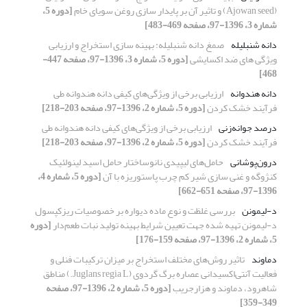
(Ajowan seed) و تاثیر آن بر پایدار سازی روغن سویای خام
[دوره 5،
شماره 3، 1396-97، صفحه 469-483]
دانه شنبلیله
صمغ دانه شنبلیله: بهینه سازی استخراج و ارزیابی
ویژگی های ضد اکسایشی
[دوره 5، شماره 3، 1396-97، صفحه 447-
468]
دانه هندوانه
ارزیابی برخی از ویژگی‌های کیفی دانه هندوانه طی
فرآیند خشک کردن
[دوره 5، شماره 2، 1396-97، صفحه 203-218]
درصد جوانه‌زنی
ارزیابی برخی از ویژگی‌های کیفی دانه هندوانه طی
فرآیند خشک کردن
[دوره 5، شماره 2، 1396-97، صفحه 203-218]
درون‌پوشانی
حامل‌های لیپیدی نانوساختار حامل اسید لینولئیک
کنژوگه و غنی سازی شیر کم چرب پاستوریزه با آن
[دوره 5، شماره 4،
1396-97، صفحه 651-662]
د-لیمونن
بررسی غلظت و نوع ماده دیواره بر خصوصیات ریزکپسول
د-لیمونن تهیه شده جهت تعیین شرایط بهینه تولید نبات طعم‌دار
[دوره
5، شماره 2، 1396-97، صفحه 159-176]
دماوند
تاثیر روش‌های مختلف استخراج بر میزان ترکیبات فنلی و
فعالیت آنتی‌اکسیدانی عصاره برگ گردوی (Juglans regia L.) مناطق
شاهرود، دماوند و هزارجریب
[دوره 5، شماره 2، 1396-97، صفحه
349-359]