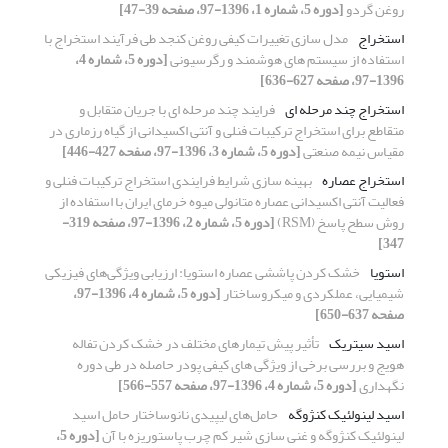
روغن گردو
[دوره 5، شماره 1، 1396-97، صفحه 39-47]
استخراج
مدل سازی تغییرات کیفی روغن کنجد طی فرآیند استخراج با
استفاده از سیستم های هوشمند و رگرسیونی
[دوره 5، شماره 4،
1396-97، صفحه 627-636]
استخراج چند مرحله ای
فرایند چند مرحله ای با جریان متقابل و
متقاطع برای استخراج ترکیبات فنلی و آنتی اکسیدانی از گیاه رزماری در
مقیاس نیمه صنعتی
[دوره 5، شماره 3، 1396-97، صفحه 427-446]
استخراج عصاره
بهینه سازی شرایط فرایندی استخراج ترکیبات فنلی و
فعالیت آنتی اکسیدانی عصاره متانولی میوه خرمای ایران با استفاده از
روش سطح پاسخ (RSM)
[دوره 5، شماره 2، 1396-97، صفحه 319-
347]
استویا
خشک کردن پاششی عصاره‌ استویا: ارزیابی ویژگی‌های فیزیکی
شیمیایی، عملکردی و میکروساختار
[دوره 5، شماره 4، 1396-97،
صفحه 637-650]
اسید سیتریک
تأثیر پیش تیمارهای مختلف در خشک کردن تفاله
هویج و بررسی برخی از ویژگی های کیفی پودر حاصله در طی دوره
نگهداری
[دوره 5، شماره 4، 1396-97، صفحه 557-566]
اسید لینولئیک کنژوگه
حامل‌های لیپیدی نانوساختار حامل اسید
لینولئیک کنژوگه و غنی سازی شیر کم چرب پاستوریزه با آن
[دوره 5،