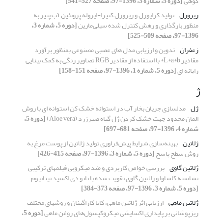
کوهی
[دوره 5، شماره 3، 1396-97، صفحه 527-541]
زیروژل
تولید کرایوژل و زیروژل کتیرا-ایزوله پروتئین آب پنیر به
منظور بارگذاری و رهش کنترل شده سیلی‌مارین
[دوره 5، شماره 3،
1396-97، صفحه 509-525]
زعفران
تدوین و ارزیابی مدل های عصبی مصنوعی بمنظور برآورد
مقادیر L*a*b* با استفاده از مقادیر RGB تصاویر رنگی به کمک بینایی
رایانه ای
[دوره 5، شماره 1، 1396-97، صفحه 151-158]
ژ
ژل
مدلسازی جریان بخار آب در استوانه خشک کن استوانه ای با روش
المان محدود جهت خشک کردن ژل گیاه صبرزرد (Aloe vera)
[دوره 5،
شماره 4، 1396-97، صفحه 681-697]
ژلاتین
بهینه‌سازی شرایط پیش‌فراوری تولید ژلاتین از پوست مرغ به
روش سطح پاسخ
[دوره 5، شماره 3، 1396-97، صفحه 415-426]
ژلاتین گاوی
بررسی خواص کاربردی و ضد میکروبی فیلمهای ترکیبی
نشاسته کاساوا و ژلاتین گاوی تقویت شده با نانو دی اکسید تیتانیوم
[دوره 5، شماره 3، 1396-97، صفحه 373-384]
ژلاتین ماهی
ارزیابی اثر ژلاتین ماهی، کاپا کاراگینان و روشهای مختلف
ریزپوشانی بر پایداری اکسایشی میکروکپسول‌های روغن ماهی
[دوره 5،