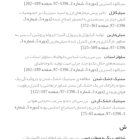
سیکلودکسترین
[دوره 5، شماره 2، 1396-97، صفحه 189-202]
سیلیکاژل
تاثیر پیش تیمارهای ازن و اسید سیتریک بر خصوصیات
کیفی خیار در بسته‌بندی با اتمسفر اصلاح شده
[دوره 5، شماره 3،
1396-97، صفحه 361-372]
سیلی‌مارین
تولید کرایوژل و زیروژل کتیرا-ایزوله پروتئین آب پنیر به
منظور بارگذاری و رهش کنترل شده سیلی‌مارین
[دوره 5، شماره 3،
1396-97، صفحه 509-525]
سلولز استات
بررسی ریخت شناسی نانوالیاف سلولز استات در
سیستم های حلال تک و چند جزئی جهت تولید نانوحاملهای
سیکلودکسترین
[دوره 5، شماره 2، 1396-97، صفحه 189-202]
سنتیک خشک شدن
مطالعه ی سینتیک خشک شدن و چروکیدگی یک
نمونه زالزالک در یک خشک کن بستر شناور ارتعاشی با کنترل رطوبت
هوای ورودی
[دوره 5، شماره 1، 1396-97، صفحه 107-122]
سینتیک خشک کردن
بررسی اثر دما و سرعت جابجایی هوا بر
سینتیک خشک کردن و راندمان استخراج اسانس پونه
[دوره 5، شماره
1، 1396-97، صفحه 65-75]
ش
شاخص رنگی و صفات حسی
بررسی اثر شرایط فرایند اکستروژن