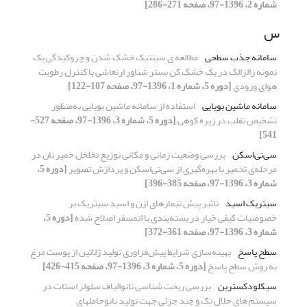
شماره 2، 1396-97، صفحه 271-286]
س
سامانه جذب سطحی
مطالعه ی سینتیک خشک شدن و چروکیدگی یک
نمونه زالزالک در یک خشک کن بستر شناور ارتعاشی با کنترل رطوبت
هوای ورودی
[دوره 5، شماره 1، 1396-97، صفحه 107-122]
سامانه ماشین بویایی
استفاده از سامانه ماشین بویایی به‌منظور
تشخیص تقلب در زیره کوهی
[دوره 5، شماره 3، 1396-97، صفحه 527-
541]
سی‌تی‌اسکن
بررسی وضعیت زمانی و مکانی توزیع تخلخل خمیر نان در
مرحله‌ی تخمیر با بهره‌گیری از سی‌تی‌اسکن و پردازش تصویر
[دوره 5،
شماره 3، 1396-97، صفحه 385-396]
سیتریک اسید
تاثیر پیش تیمارهای ازن و اسید سیتریک بر
خصوصیات کیفی خیار در بسته‌بندی با اتمسفر اصلاح شده
[دوره 5،
شماره 3، 1396-97، صفحه 361-372]
سطح پاسخ
بهینه‌سازی شرایط پیش‌فراوری تولید ژلاتین از پوست مرغ
به روش سطح پاسخ
[دوره 5، شماره 3، 1396-97، صفحه 415-426]
سیکلودکسترین
بررسی ریخت شناسی نانوالیاف سلولز استات در
سیستم های حلال تک و چند جزئی جهت تولید نانوحاملهای