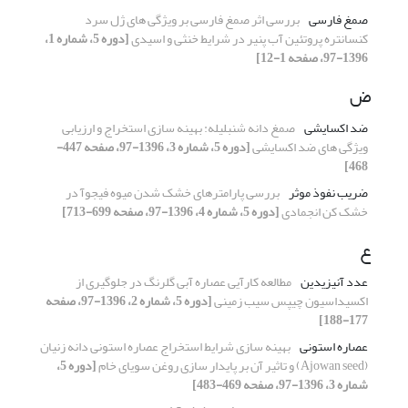
صمغ فارسی
بررسی اثر صمغ فارسی بر ویژگی های ژل سرد
کنسانتره پروتئین آب پنیر در شرایط خنثی و اسیدی
[دوره 5، شماره 1،
1396-97، صفحه 1-12]
ض
ضد اکسایشی
صمغ دانه شنبلیله: بهینه سازی استخراج و ارزیابی
ویژگی های ضد اکسایشی
[دوره 5، شماره 3، 1396-97، صفحه 447-
468]
ضریب نفوذ موثر
بررسی پارامترهای خشک شدن میوه فیجوآ در
خشک کن انجمادی
[دوره 5، شماره 4، 1396-97، صفحه 699-713]
ع
عدد آنیزیدین
مطالعه کارآیی عصاره آبی گلرنگ در جلوگیری از
اکسیداسیون چیپس سیب زمینی
[دوره 5، شماره 2، 1396-97، صفحه
177-188]
عصاره استونی
بهینه سازی شرایط استخراج عصاره استونی دانه زنیان
(Ajowan seed) و تاثیر آن بر پایدار سازی روغن سویای خام
[دوره 5،
شماره 3، 1396-97، صفحه 469-483]