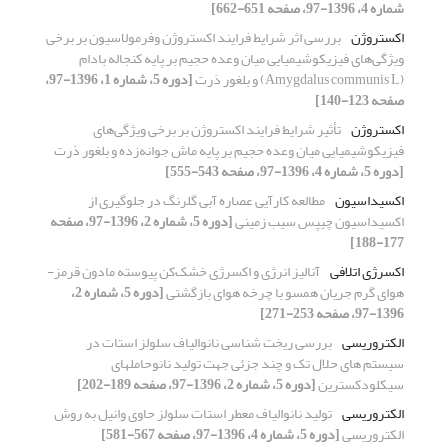
شماره 4، 1396-97، صفحه 651-662]
اکستروژن
بررسی اثر شرایط فرایند اکستروژن وفرمولاسیون بر برخی
ویژگی‌های فیزیکوشیمیایی میان وعده حجیم بر پایه کنجاله بادام
(Amygdalus communis L) و بلغور ذرت
[دوره 5، شماره 1، 1396-97،
صفحه 123-140]
اکستروژن
تأثیر شرایط فرایند اکستروژن بر برخی ویژگی‌های
فیزیکوشیمیایی میان وعده حجیم بر پایه ماش جوانه‌زده و بلغور ذرت
[دوره 5، شماره 4، 1396-97، صفحه 543-555]
اکسیداسیون
مطالعه کارآیی عصاره آبی گلرنگ در جلوگیری از
اکسیداسیون چیپس سیب زمینی
[دوره 5، شماره 2، 1396-97، صفحه
177-188]
اکسرژی اتلافی
آنالیز انرژی و اکسرژی خشک‌کن پیوسته مادون قرمز-
هوای گرم جریان همسو با چرخه هوای بازگشتی
[دوره 5، شماره 2،
1396-97، صفحه 253-271]
الکتروریسی
بررسی ریخت شناسی نانوالیاف سلولز استات در
سیستم های حلال تک و چند جزئی جهت تولید نانوحاملهای
سیکلودکسترین
[دوره 5، شماره 2، 1396-97، صفحه 189-202]
الکتروریسی
تولید نانوالیاف معطر استات سلولز حاوی وانیل به روش
الکتروریسی
[دوره 5، شماره 4، 1396-97، صفحه 567-581]