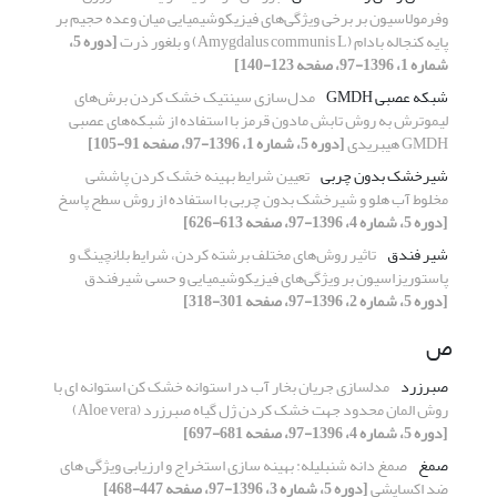
وفرمولاسیون بر برخی ویژگی‌های فیزیکوشیمیایی میان وعده حجیم بر
پایه کنجاله بادام (Amygdalus communis L) و بلغور ذرت
[دوره 5،
شماره 1، 1396-97، صفحه 123-140]
شبکه عصبی GMDH
مدل‌سازی سینتیک خشک کردن برش‌های
لیموترش به روش تابش مادون قرمز با استفاده از شبکه‌های عصبی
GMDH هیبریدی
[دوره 5، شماره 1، 1396-97، صفحه 91-105]
شیرخشک بدون چربی
تعیین شرایط بهینه خشک کردن پاششی
مخلوط آب هلو و شیرخشک بدون چربی با استفاده از روش سطح پاسخ
[دوره 5، شماره 4، 1396-97، صفحه 613-626]
شیر فندق
تاثیر روش‌های مختلف برشته کردن، شرایط بلانچینگ و
پاستوریزاسیون بر ویژگی‌های فیزیکوشیمیایی و حسی شیرفندق
[دوره 5، شماره 2، 1396-97، صفحه 301-318]
ص
صبرزرد
مدلسازی جریان بخار آب در استوانه خشک کن استوانه ای با
روش المان محدود جهت خشک کردن ژل گیاه صبرزرد (Aloe vera)
[دوره 5، شماره 4، 1396-97، صفحه 681-697]
صمغ
صمغ دانه شنبلیله: بهینه سازی استخراج و ارزیابی ویژگی های
ضد اکسایشی
[دوره 5، شماره 3، 1396-97، صفحه 447-468]