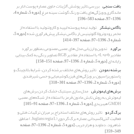
بافت سنجی
بررسی تاثیر پوشش آلژینات حاوی عصاره پوست انار بر
ماندگاری و ویژگی‌های بافت و رنگ گوشت سینه مرغ
[دوره 5، شماره 4،
1396-97، صفحه 583-596]
باگاس نیشکر
تولید نیمه پیوسته لیپید و کاروتنوئید با استفاده از
مخمر رودوترولا گلوتینیس از باگاس نیشکر پیش‌فرآوری شده
[دوره 5،
شماره 3، 1396-97، صفحه 397-414]
برآورد
تدوین و ارزیابی مدل های عصبی مصنوعی بمنظور برآورد
مقادیر L*a*b* با استفاده از مقادیر RGB تصاویر رنگی به کمک بینایی
رایانه ای
[دوره 5، شماره 1، 1396-97، صفحه 151-158]
برشته نمودن
تاثیر روش‌های مختلف برشته کردن، شرایط بلانچینگ و
پاستوریزاسیون بر ویژگی‌های فیزیکوشیمیایی و حسی شیرفندق
[دوره 5، شماره 2، 1396-97، صفحه 301-318]
برش‌های لیموترش
مدل‌سازی سینتیک خشک کردن برش‌های
لیموترش به روش تابش مادون قرمز با استفاده از شبکه‌های عصبی
GMDH هیبریدی
[دوره 5، شماره 1، 1396-97، صفحه 91-105]
برگ گردو
تاثیر روش‌های مختلف استخراج بر میزان ترکیبات فنلی و
فعالیت آنتی‌اکسیدانی عصاره برگ گردوی (Juglans regia L.) مناطق
شاهرود، دماوند و هزارجریب
[دوره 5، شماره 2، 1396-97، صفحه
349-359]