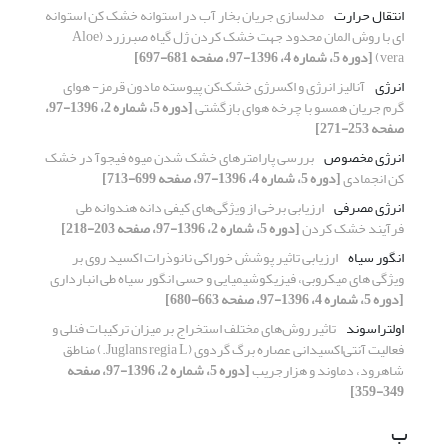
انتقال حرارت
مدلسازی جریان بخار آب در استوانه خشک کن استوانه
ای با روش المان محدود جهت خشک کردن ژل گیاه صبرزرد (Aloe
vera)
[دوره 5، شماره 4، 1396-97، صفحه 681-697]
انرژی
آنالیز انرژی و اکسرژی خشک‌کن پیوسته مادون قرمز- هوای
گرم جریان همسو با چرخه هوای بازگشتی
[دوره 5، شماره 2، 1396-97،
صفحه 253-271]
انرژی مخصوص
بررسی پارامترهای خشک شدن میوه فیجوآ در خشک
کن انجمادی
[دوره 5، شماره 4، 1396-97، صفحه 699-713]
انرژی مصرفی
ارزیابی برخی از ویژگی‌های کیفی دانه هندوانه طی
فرآیند خشک کردن
[دوره 5، شماره 2، 1396-97، صفحه 203-218]
انگور سیاه
ارزیابی تاثیر پوشش خوراکی نانوذرات اکسید روی بر
ویژگی های میکروبی، فیزیکوشیمیایی و حسی انگور سیاه طی انبارداری
[دوره 5، شماره 4، 1396-97، صفحه 663-680]
اولتراسوند
تاثیر روش‌های مختلف استخراج بر میزان ترکیبات فنلی و
فعالیت آنتی‌اکسیدانی عصاره برگ گردوی (Juglans regia L.) مناطق
شاهرود، دماوند و هزارجریب
[دوره 5، شماره 2، 1396-97، صفحه
349-359]
ب