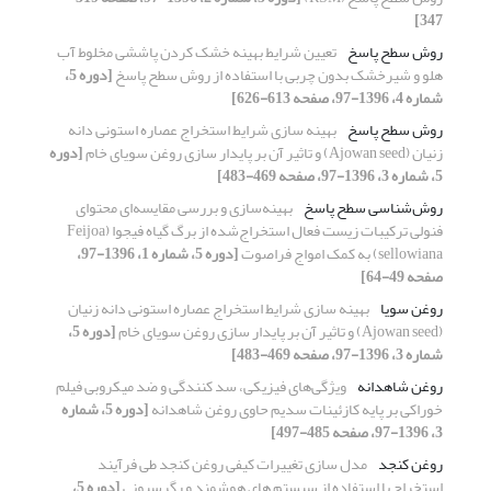
347]
روش سطح پاسخ
تعیین شرایط بهینه خشک کردن پاششی مخلوط آب
هلو و شیرخشک بدون چربی با استفاده از روش سطح پاسخ
[دوره 5،
شماره 4، 1396-97، صفحه 613-626]
روش سطح پاسخ
بهینه سازی شرایط استخراج عصاره استونی دانه
زنیان (Ajowan seed) و تاثیر آن بر پایدار سازی روغن سویای خام
[دوره
5، شماره 3، 1396-97، صفحه 469-483]
روش‌شناسی سطح پاسخ
بهینه‌سازی و بررسی مقایسه‌ای محتوای
فنولی ترکیبات زیست فعال استخراج‌شده از برگ گیاه فیجوا (Feijoa
sellowiana) به کمک امواج فراصوت
[دوره 5، شماره 1، 1396-97،
صفحه 49-64]
روغن سویا
بهینه سازی شرایط استخراج عصاره استونی دانه زنیان
(Ajowan seed) و تاثیر آن بر پایدار سازی روغن سویای خام
[دوره 5،
شماره 3، 1396-97، صفحه 469-483]
روغن شاهدانه
ویژگی‌های فیزیکی، سد کنندگی و ضد میکروبی فیلم
خوراکی بر پایه کازئینات سدیم حاوی روغن شاهدانه
[دوره 5، شماره
3، 1396-97، صفحه 485-497]
روغن کنجد
مدل سازی تغییرات کیفی روغن کنجد طی فرآیند
استخراج با استفاده از سیستم های هوشمند و رگرسیونی
[دوره 5،