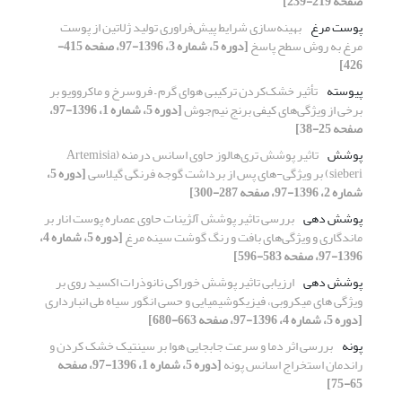
صفحه 219-239]
پوست مرغ
بهینه‌سازی شرایط پیش‌فراوری تولید ژلاتین از پوست
مرغ به روش سطح پاسخ
[دوره 5، شماره 3، 1396-97، صفحه 415-
426]
پیوسته
تأثیر خشک‌کردن ترکیبی هوای گرم – فروسرخ و ماکروویو بر
برخی از ویژگی‌های کیفی برنج نیم‌جوش
[دوره 5، شماره 1، 1396-97،
صفحه 25-38]
پوشش
تاثیر پوشش تری‌هالوز حاوی اسانس درمنه (Artemisia
sieberi) بر ویژگی-های پس از برداشت گوجه فرنگی گیلاسی
[دوره 5،
شماره 2، 1396-97، صفحه 287-300]
پوشش دهی
بررسی تاثیر پوشش آلژینات حاوی عصاره پوست انار بر
ماندگاری و ویژگی‌های بافت و رنگ گوشت سینه مرغ
[دوره 5، شماره 4،
1396-97، صفحه 583-596]
پوشش دهی
ارزیابی تاثیر پوشش خوراکی نانوذرات اکسید روی بر
ویژگی های میکروبی، فیزیکوشیمیایی و حسی انگور سیاه طی انبارداری
[دوره 5، شماره 4، 1396-97، صفحه 663-680]
پونه
بررسی اثر دما و سرعت جابجایی هوا بر سینتیک خشک کردن و
راندمان استخراج اسانس پونه
[دوره 5، شماره 1، 1396-97، صفحه
65-75]