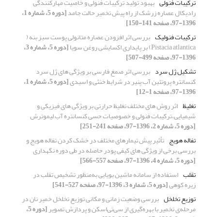
ترکیبات فنولی
بهبود تولید ترکیبات فنولی و خاصیت مهارکنندگی
رادیکال عصاره‌ زرشک از راه پیش تخمیر حالت جامد
[دوره 5، شماره 1،
1396-97، صفحه 141-150]
ترکیبات فنولیک
بررسی اثر افزودن عصاره متانولی پوست سبز بنه (
Pistacia atlantica) بر پایداری اکسایشی روغن سویا
[دوره 5، شماره 3،
1396-97، صفحه 499-507]
تشکیل ژل سرد
بررسی اثر صمغ فارسی بر ویژگی های ژل سرد
کنسانتره پروتئین آب پنیر در شرایط خنثی و اسیدی
[دوره 5، شماره 1،
1396-97، صفحه 1-12]
تغلیظ
اثر روش ‏های مختلف تغلیظ حرارتی بر ویژگی‏ های فیزیکی و
شیمیایی،ترکیبات فنولی و خصوصیات حسی کنسانتره آب لیموترش
[دوره 5، شماره 2، 1396-97، صفحه 241-251]
تفاله هویج
تأثیر پیش تیمارهای مختلف در خشک کردن تفاله هویج و
بررسی برخی از ویژگی های کیفی پودر حاصله در طی دوره نگهداری
[دوره 5، شماره 4، 1396-97، صفحه 557-566]
تقلب
استفاده از سامانه ماشین بویایی به‌منظور تشخیص تقلب در
زیره کوهی
[دوره 5، شماره 3، 1396-97، صفحه 527-541]
توزیع تخلخل
بررسی وضعیت زمانی و مکانی توزیع تخلخل خمیر نان در
مرحله‌ی تخمیر با بهره‌گیری از سی‌تی‌اسکن و پردازش تصویر
[دوره 5،