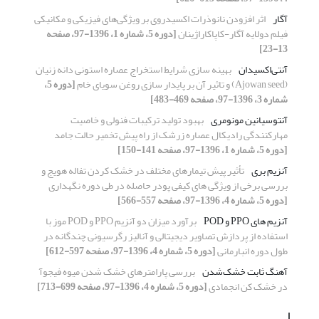
آگار
اثر افزودن نانوذرات اکسیدروی بر ویژگی‌های فیزیکی و مکانیکی
فیلم دولایه آگار-کاپاکاراژینان
[دوره 5، شماره 1، 1396-97، صفحه
13-23]
آنتی‌اکسیدان
بهینه سازی شرایط استخراج عصاره استونی دانه زنیان
(Ajowan seed) و تاثیر آن بر پایدار سازی روغن سویای خام
[دوره 5،
شماره 3، 1396-97، صفحه 469-483]
آنتوسیانین مونومری
بهبود تولید ترکیبات فنولی و خاصیت
مهارکنندگی رادیکال عصاره‌ زرشک از راه پیش تخمیر حالت جامد
[دوره 5، شماره 1، 1396-97، صفحه 141-150]
آنزیم بری
تأثیر پیش تیمارهای مختلف در خشک کردن تفاله هویج و
بررسی برخی از ویژگی های کیفی پودر حاصله در طی دوره نگهداری
[دوره 5، شماره 4، 1396-97، صفحه 557-566]
آنزیم های PPO و POD
برآورد میزان دو آنزیم‏ PPO و POD موز با
استفاده از پردازش تصاویر دیجیتالی و آنالیز رگرسیونی چندگانه در
طول دوره انبارمانی
[دوره 5، شماره 4، 1396-97، صفحه 597-612]
آهنگ ثابت خشک‌شدن
بررسی پارامترهای خشک شدن میوه فیجوآ
در خشک کن انجمادی
[دوره 5، شماره 4، 1396-97، صفحه 699-713]
ا