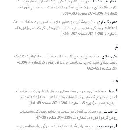
عصاره پوست انار
بررسی تاثیر پوشش آلژینات حاوی عصاره پوست
انار بر ماندگاری و ویژگی‌های بافت و رنگ گوشت سینه مرغ
[دوره 5،
شماره 4، 1396-97، صفحه 583-596]
عمر نگهداری
تاثیر پوشش تری‌هالوز حاوی اسانس درمنه (Artemisia
sieberi) بر ویژگی-های پس از برداشت گوجه فرنگی گیلاسی
[دوره 5،
شماره 2، 1396-97، صفحه 287-300]
غ
غنی سازی
حامل‌های لیپیدی نانوساختار حامل اسید لینولئیک کنژوگه
و غنی سازی شیر کم چرب پاستوریزه با آن
[دوره 5، شماره 4، 1396-
97، صفحه 651-662]
ف
فیجوا
بهینه‌سازی و بررسی مقایسه‌ای محتوای فنولی ترکیبات زیست
فعال استخراج‌شده از برگ گیاه فیجوا (Feijoa sellowiana) به کمک
امواج فراصوت
[دوره 5، شماره 1، 1396-97، صفحه 49-64]
فراصوت
بررسی تاثیرامواج فراصوت بر خواص فیزیکی وشیمیایی
روغن گردو
[دوره 5، شماره 1، 1396-97، صفحه 39-47]
فراورده حجیم
بررسی اثر شرایط فرایند اکستروژن وفرمولاسیون بر