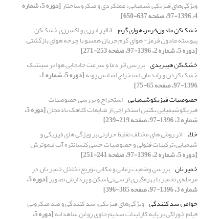
ویژگی‌های فیزیکی شیمیایی، عملکردی و میکروساختار
[دوره 5، شماره
4، 1396-97، صفحه 637-650]
خشک‌کن مادون‌قرمز– هوای گرم
آنالیز انرژی و اکسرژی خشک‌کن
پیوسته مادون قرمز- هوای گرم جریان همسو با چرخه هوای بازگشتی
[دوره 5، شماره 2، 1396-97، صفحه 253-271]
خشک‌کن هیبریدی
بررسی اثر دما و سرعت جابجایی هوا بر سینتیک
خشک کردن و راندمان استخراج اسانس پونه
[دوره 5، شماره 1،
1396-97، صفحه 65-75]
خصوصیات فیزیکوشیمیایی
استخراج و بررسی خصوصیات
فیزیکوشیمیایی پکتین استخراجی از ضایعات کلاهک بادمجان
[دوره 5،
شماره 2، 1396-97، صفحه 219-239]
خلاء
اثر روش ‏های مختلف تغلیظ حرارتی بر ویژگی‏ های فیزیکی و
شیمیایی،ترکیبات فنولی و خصوصیات حسی کنسانتره آب لیموترش
[دوره 5، شماره 2، 1396-97، صفحه 241-251]
خمیر نان
بررسی وضعیت زمانی و مکانی توزیع تخلخل خمیر نان در
مرحله‌ی تخمیر با بهره‌گیری از سی‌تی‌اسکن و پردازش تصویر
[دوره 5،
شماره 3، 1396-97، صفحه 385-396]
خواص سد کنندگی
ویژگی‌های فیزیکی، سد کنندگی و ضد میکروبی
فیلم خوراکی بر پایه کازئینات سدیم حاوی روغن شاهدانه
[دوره 5،