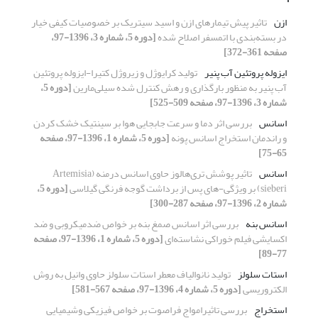
ازن
تاثیر پیش تیمارهای ازن و اسید سیتریک بر خصوصیات کیفی خیار
در بسته‌بندی با اتمسفر اصلاح شده
[دوره 5، شماره 3، 1396-97،
صفحه 361-372]
ایزوله پروتئین آب پنیر
تولید کرایوژل و زیروژل کتیرا-ایزوله پروتئین
آب پنیر به منظور بارگذاری و رهش کنترل شده سیلی‌مارین
[دوره 5،
شماره 3، 1396-97، صفحه 509-525]
اسانس
بررسی اثر دما و سرعت جابجایی هوا بر سینتیک خشک کردن
و راندمان استخراج اسانس پونه
[دوره 5، شماره 1، 1396-97، صفحه
65-75]
اسانس
تاثیر پوشش تری‌هالوز حاوی اسانس درمنه (Artemisia
sieberi) بر ویژگی-های پس از برداشت گوجه فرنگی گیلاسی
[دوره 5،
شماره 2، 1396-97، صفحه 287-300]
اسانس بنه
بررسی اثر اسانس صمغ بنه بر خواص ضدمیکروبی و ضد
اکسایشی فیلم خوراکی نشاسته‌ای
[دوره 5، شماره 1، 1396-97، صفحه
77-89]
استات سلولز
تولید نانوالیاف معطر استات سلولز حاوی وانیل به روش
الکتروریسی
[دوره 5، شماره 4، 1396-97، صفحه 567-581]
استخراج
بررسی تاثیرامواج فراصوت بر خواص فیزیکی وشیمیایی