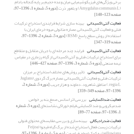
برخی ویژگی‌های فیزیکوشیمیایی میان وعده حجیم بر پایه کنجاله بادام
(Amygdalus communis L) و بلغور ذرت
[دوره 5، شماره 1، 1396-97،
صفحه 123-140]
فعالیت آنتی اکسیدانی
بهینه سازی شرایط فرایندی استخراج ترکیبات
فنلی و فعالیت آنتی اکسیدانی عصاره متانولی میوه خرمای ایران با
استفاده از روش سطح پاسخ (RSM)
[دوره 5، شماره 2، 1396-97،
صفحه 319-347]
فعالیت آنتی اکسیدانی
فرایند چند مرحله ای با جریان متقابل و متقاطع
برای استخراج ترکیبات فنلی و آنتی اکسیدانی از گیاه رزماری در مقیاس
نیمه صنعتی
[دوره 5، شماره 3، 1396-97، صفحه 427-446]
فعالیت آنتی‌اکسیدانی
تاثیر روش‌های مختلف استخراج بر میزان
ترکیبات فنلی و فعالیت آنتی‌اکسیدانی عصاره برگ گردوی (Juglans
regia L.) مناطق شاهرود، دماوند و هزارجریب
[دوره 5، شماره 2،
1396-97، صفحه 349-359]
فعالیت ضداکسایشی
بررسی اثر اسانس صمغ بنه بر خواص
ضدمیکروبی و ضد اکسایشی فیلم خوراکی نشاسته‌ای
[دوره 5، شماره
1، 1396-97، صفحه 77-89]
فعالیت ضدرادیکالی
بهینه‌سازی و بررسی مقایسه‌ای محتوای فنولی
ترکیبات زیست فعال استخراج‌شده از برگ گیاه فیجوا (Feijoa
sellowiana) به کمک امواج فراصوت
[دوره 5، شماره 1، 1396-97،