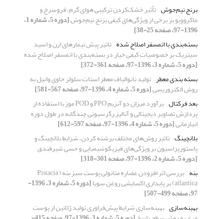
برنج نیم‌جوش
تأثیر خشک‌کردن ترکیبی هوای گرم – فروسرخ و
ماکروویو بر برخی از ویژگی‌های کیفی برنج نیم‌جوش
[دوره 5، شماره 1،
1396-97، صفحه 25-38]
بسته‌بندی با اتمسفر اصلاح شده
تاثیر پیش تیمارهای ازن و اسید
سیتریک بر خصوصیات کیفی خیار در بسته‌بندی با اتمسفر اصلاح شده
[دوره 5، شماره 3، 1396-97، صفحه 361-372]
بسته بندی معطر
تولید نانوالیاف معطر استات سلولز حاوی وانیل به
روش الکتروریسی
[دوره 5، شماره 4، 1396-97، صفحه 567-581]
بعد فرکتال
برآورد میزان دو آنزیم‏ PPO و POD موز با استفاده از
پردازش تصاویر دیجیتالی و آنالیز رگرسیونی چندگانه در طول دوره
انبارمانی
[دوره 5، شماره 4، 1396-97، صفحه 597-612]
بلانچینگ
تاثیر روش‌های مختلف برشته کردن، شرایط بلانچینگ و
پاستوریزاسیون بر ویژگی‌های فیزیکوشیمیایی و حسی شیرفندق
[دوره 5، شماره 2، 1396-97، صفحه 301-318]
بنه
بررسی اثر افزودن عصاره متانولی پوست سبز بنه ( Pistacia
atlantica) بر پایداری اکسایشی روغن سویا
[دوره 5، شماره 3، 1396-
97، صفحه 499-507]
بهینه‌سازی
بهینه‌سازی شرایط پیش‌فراوری تولید ژلاتین از پوست
مرغ به روش سطح پاسخ
[دوره 5، شماره 3، 1396-97، صفحه 415-