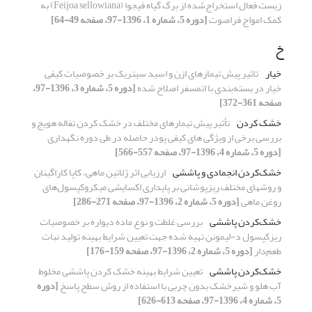
زیست فعال استخراج‌شده از برگ گیاه فیجوا (Feijoa sellowiana) به
کمک امواج فراصوت
[دوره 5، شماره 1، 1396-97، صفحه 49-64]
خ
خیار
تاثیر پیش تیمارهای ازن و اسید سیتریک بر خصوصیات کیفی
خیار در بسته‌بندی با اتمسفر اصلاح شده
[دوره 5، شماره 3، 1396-97،
صفحه 361-372]
خشک کردن
تأثیر پیش تیمارهای مختلف در خشک کردن تفاله هویج و
بررسی برخی از ویژگی های کیفی پودر حاصله در طی دوره نگهداری
[دوره 5، شماره 4، 1396-97، صفحه 557-566]
خشک‌کردن انجمادی و پاششی
ارزیابی اثر ژلاتین ماهی، کاپا کاراگینان
و روشهای مختلف ریزپوشانی بر پایداری اکسایشی میکروکپسول‌های
روغن ماهی
[دوره 5، شماره 2، 1396-97، صفحه 271-286]
خشک‌کردن پاششی
بررسی غلظت و نوع ماده دیواره بر خصوصیات
ریزکپسول د-لیمونن تهیه شده جهت تعیین شرایط بهینه تولید نبات
طعم‌دار
[دوره 5، شماره 2، 1396-97، صفحه 159-176]
خشک‌کردن پاششی
تعیین شرایط بهینه خشک کردن پاششی مخلوط
آب هلو و شیرخشک بدون چربی با استفاده از روش سطح پاسخ
[دوره
5، شماره 4، 1396-97، صفحه 613-626]