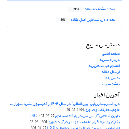
تعداد مشاهده مقاله
1,954
تعداد دریافت فایل اصل مقاله
861
دسترسی سریع
صفحه اصلی
درباره نشریه
اعضای هیات تحریریه
ارسال مقاله
تماس با ما
نقشه سایت
آخرین اخبار
دریافت رتبه ارزیابی "بین المللی" در سال ۱۴۰۴ از کمیسیون نشریات وزارت
علوم، تحقیقات و فناوری
1404-05-20
تعیین شاخص آی اس سی در پایگاه استنادی ISC
1405-02-27
بکارگیری نرم افزار "همانندجو" در فرآیند داوری
1396-06-22
اختصاص شناسه دیجیتال معتبر بین‌المللی (DOI)
1396-04-27