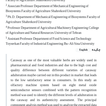
Faculty of Agriculture, Shahrekord University
2
Associate Professor, Department of Mechanical Engineering of
Biosystems, Faculty of Agriculture, Shahrekord University
3
Ph.D., Department of Mechanical Engineering of Biosystems, Faculty of
Agriculture, Shahrekord University
4
Professor, Department of Agricultural Machinery Engineering, College
of Agriculture and Natural Resources, University of Tehran
5
Assistant Professor, Department of Food Science and Technology,
Toyserkan Faculty of Industrial Engineering, Bu-Ali Sina University
چکیده
English
Caraway as one of the most valuable herbs are widely used in
pharmaceutical and food industries and due to the high cost and
quality difference between different varieties of caraway,
adulteration maybe carried out in this product in market that leads
to the low satisfactory sense in consumers. In this study, an
olfactory machine system based on eight metal oxide
semiconductor sensors combined with the pattern recognition
method was used to identify the different levels of adulteration in
the caraway and its authenticity assessment. The principal
component analysis method was used to analyze the extracted data