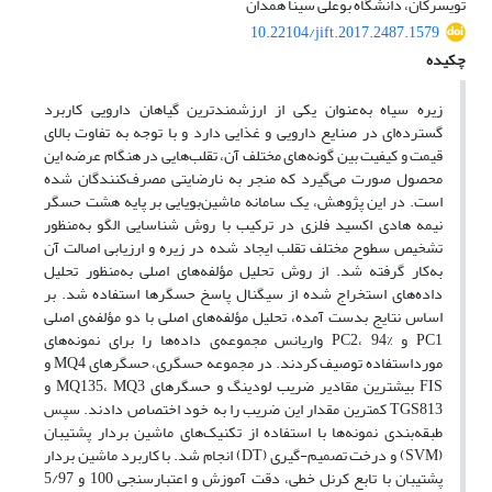
تویسرکان، دانشگاه بوعلی سینا همدان
10.22104/jift.2017.2487.1579
چکیده
زیره سیاه به‌عنوان یکی از ارزشمندترین گیاهان دارویی کاربرد
گسترده‌ای در صنایع دارویی و غذایی دارد و با توجه به تفاوت بالای
قیمت و کیفیت بین گونه‌های مختلف آن، تقلب‌هایی در هنگام عرضه این
محصول صورت می‌گیرد که منجر به نارضایتی مصرف‌کنندگان شده
است. در این پژوهش، یک سامانه ماشین‌بویایی بر پایه هشت حسگر
نیمه هادی اکسید فلزی در ترکیب با روش شناسایی الگو به‌منظور
تشخیص سطوح مختلف تقلب ایجاد شده در زیره و ارزیابی اصالت آن
به‌کار گرفته شد. از روش‌ تحلیل مؤلفه‌های اصلی به‌منظور تحلیل
داده‌های استخراج شده از سیگنال پاسخ حسگرها استفاده شد. بر
اساس نتایج بدست آمده، تحلیل مؤلفه‌های اصلی با دو مؤلفه‌ی اصلی
PC1 و PC2، 94% واریانس مجموعه‌ی داده‌ها را برای نمونه‌های
مورد‌استفاده توصیف کردند. در مجموعه حسگری، حسگرهای MQ4 و
FIS بیشترین مقادیر ضریب لودینگ و حسگرهای MQ135، MQ3 و
TGS813 کمترین مقدار این ضریب را به خود اختصاص دادند. سپس
طبقه‌بندی نمونه‌ها با استفاده از تکنیک‌های ماشین بردار پشتیبان
(SVM) و درخت تصمیم-گیری (DT) انجام شد. با کاربرد ماشین بردار
پشتیبان با تابع کرنل خطی، دقت آموزش و اعتبارسنجی 100 و 5/97