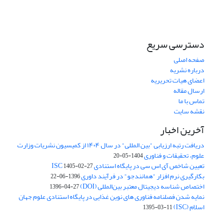
دسترسی سریع
صفحه اصلی
درباره نشریه
اعضای هیات تحریریه
ارسال مقاله
تماس با ما
نقشه سایت
آخرین اخبار
دریافت رتبه ارزیابی "بین المللی" در سال ۱۴۰۴ از کمیسیون نشریات وزارت
علوم، تحقیقات و فناوری
1404-05-20
تعیین شاخص آی اس سی در پایگاه استنادی ISC
1405-02-27
بکارگیری نرم افزار "همانندجو" در فرآیند داوری
1396-06-22
اختصاص شناسه دیجیتال معتبر بین‌المللی (DOI)
1396-04-27
نمایه شدن فصلنامه فناوری های نوین غذایی در پایگاه استنادی علوم جهان
اسلام (ISC)
1395-03-11