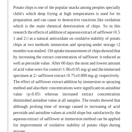
Potato chips is one of the popular snacks among peoples, specially
child’s, which deep frying at high temperatures is used for its
preparation, and can cause to destructive reactions like oxidation
which is the main chemical deterioration of chips. So in this
research, the effects of addition of aqueous extract of safflower (0.5,
1 and 2%) as a natural antioxidant on oxidative stability of potato
chips at two methods, immersion and spraying under storage (2
months) was studied. Oil uptake measurement of chips showed that
by increasing the extract concentration of safflower, it reduced as
well as peroxide value. After 60 days, the most and lowest amount
of acid value were for control (1.06±0.05 mg/g) and the immersed
specimen at 2% safflower extract (0.75±0.009 mg/g), respectively.
The effect of safflower extract addition by immersion or spraying
method and also their concentrations were significant on anisidine
value (p<0.05), whereas increased extract concentration,
diminished anisidine value at all samples. The results showed that
although, prolong time of storage caused to increasing of acid,
peroxide and anisidine values at a mild slope but, satisfactorily, the
aqueous extract of safflower at immersion method can be applied
for improvement of oxidative stability of potato chips during
storage.