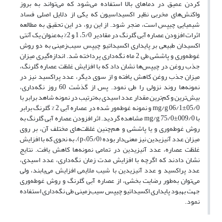
کردن عمیق در دماهای بالا استفاده می‌شود که می‌تواند به بروز
واکنش‌های مخربی نظیر اکسیداسیون که یکی از دلایل اصلی فساد
شیمیایی چیپس است، منجر شود. از این رو، در این تحقیق به مطالعه
اثرات افزودن عصاره آبی گلرنگ در مقادیر 5/0، 1 و 2% به‌عنوان یک آنتی
اکسیدان طبیعی بر پایداری اکسیداتیو چیپس سیب‌زمینی به دو روش
غوطه‌وری و پاششی طی 2 ماه نگه‌داری پرداخته شد. اندازه‌گیری میزان
جذب روغن در چیپس‌ها نشان داد که با افزایش غلظت عصاره گلرنگ،
میزان جذب روغن کاهش یافته و از سوی دیگر، عدد پراکسید نیز در
نمونه‌ها روند نزولی را طی نمود. پس از گذشت 60 روز نگه‌داری،
بیش‌ترین و کم‌ترین مقدار عدد اسیدی به‌ترتیب در نمونه شاهد برابر با
05/0±06/1 mg/g و نمونه غوطه‌ور شده در عصاره آبی 2 % گلرنگ برابر
با 009/0±75/0 mg/g مشاهده گردید. اثر افزودن عصاره آبی گلرنگ به
روش غوطه‌وری و یا پاششی و هم‌چنین غلظت‌های مختلف آن، بر روی
میزان عدد آنیزیدین نیز معنی‌دار بوده (05/0>p)،
به نحوی که با افزایش
غلظت عصاره، عدد آنیزیدین در تمامی نمونه‌ها کاهش یافت. نتایج
نشان دادند که اگرچه با افزایش مدت زمان نگه‌داری، عدد اسیدی،
عدد پراکسید و عدد آنیزیدین با شیب ملایمی افزایش می‌یابند، ولی
می‌توان به‌طور رضایت بخشی، از عصاره آبی گلرنگ و روش غوطه‌وری
جهت بهبود پایداری اکسیداتیو چیپس سیب‌زمینی طی نگه‌داری استفاده
نمود.