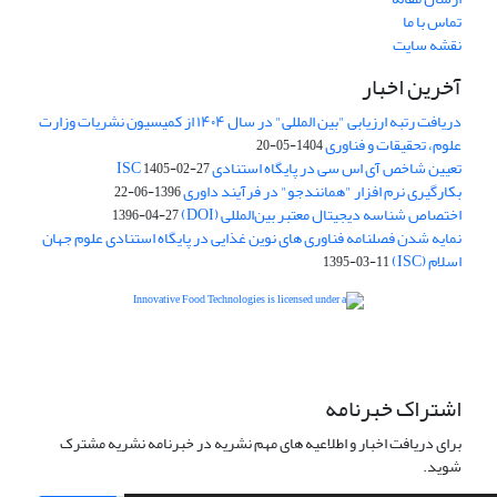
تماس با ما
نقشه سایت
آخرین اخبار
دریافت رتبه ارزیابی "بین المللی" در سال ۱۴۰۴ از کمیسیون نشریات وزارت
علوم، تحقیقات و فناوری
1404-05-20
تعیین شاخص آی اس سی در پایگاه استنادی ISC
1405-02-27
بکارگیری نرم افزار "همانندجو" در فرآیند داوری
1396-06-22
اختصاص شناسه دیجیتال معتبر بین‌المللی (DOI)
1396-04-27
نمایه شدن فصلنامه فناوری های نوین غذایی در پایگاه استنادی علوم جهان
اسلام (ISC)
1395-03-11
is licensed under a
Creative
Innovative Food Technologies (IFT)
Commons Attribution 4.0 International License
اشتراک خبرنامه
برای دریافت اخبار و اطلاعیه های مهم نشریه در خبرنامه نشریه مشترک
شوید.