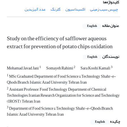
کلیدواژه‌ها
چیپس سیب زمینی
اکسیداسیون
گلرنگ
عدد آنیزیدین
عنوان مقاله
English
Study on the efficiency of safflower aqueous
extract for prevention of potato chips oxidation
نویسندگان
English
1
2
3
Mohamad Javad Jani
Somayeh Rahimi
Sara Koohi Kamali
1
MSc Graduated, Department of Food Science & Technology, Shahr-e-
Qhods Branch, Islamic Azad University, Tehran, Iran
2
Assistant Professor, Food Technology, Department of Chemical
Technologies, Iranian Research Organization for Science and Technology
(IROST), Tehran, Iran
3
Department of Food Science & Technology, Shahr-e-Qhods Branch,
Islamic Azad University, Tehran, Iran
چکیده
English