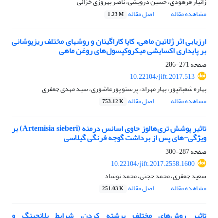
زانیار فرهودی، حسین درویشی، ناصر بهروزی خزائی
مشاهده مقاله
اصل مقاله
1.23 M
ارزیابی اثر ژلاتین ماهی، کاپا کاراگینان و روشهای مختلف ریزپوشانی
بر پایداری اکسایشی میکروکپسول‌های روغن ماهی
صفحه
271-286
10.22104/jift.2017.513
بهاره شعبانپور، بهار مهراد، پرستو پورعاشوری، سید مهدی جعفری
مشاهده مقاله
اصل مقاله
753.12 K
تاثیر پوشش تری‌هالوز حاوی اسانس درمنه (Artemisia sieberi) بر
ویژگی-های پس از برداشت گوجه فرنگی گیلاسی
صفحه
287-300
10.22104/jift.2017.2558.1600
سعید جعفری، محمد حجتی، محمد نوشاد
مشاهده مقاله
اصل مقاله
251.03 K
تاثیر روش‌های مختلف برشته کردن، شرایط بلانچینگ و