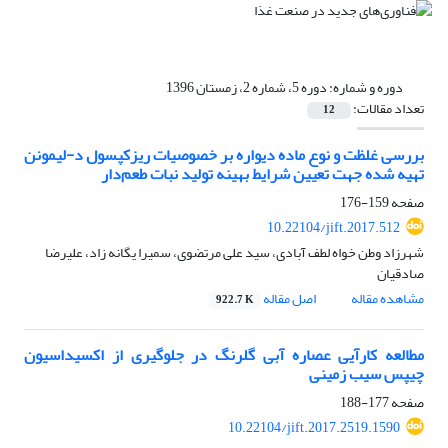
دوره و شماره:
دوره 5، شماره 2، زمستان 1396
تعداد مقالات:
12
بررسی غلظت و نوع ماده دیواره بر خصوصیات ریزکپسول د-لیمونن
تهیه شده جهت تعیین شرایط بهینه تولید نبات طعم‌دار
صفحه
159-176
10.22104/jift.2017.512
شهرزاد وطن خواه لطف آبادی، سید علی مرتضوی، سمیرا یگانه زاد، علیرضا
صادقیان
مشاهده مقاله
اصل مقاله
922.7 K
مطالعه کارآیی عصاره آبی گلرنگ در جلوگیری از اکسیداسیون
چیپس سیب زمینی
صفحه
177-188
10.22104/jift.2017.2519.1590