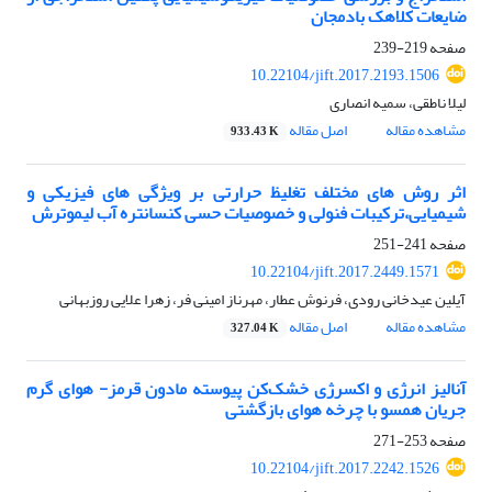
ضایعات کلاهک بادمجان
صفحه
219-239
10.22104/jift.2017.2193.1506
لیلا ناطقی، سمیه انصاری
مشاهده مقاله
اصل مقاله
933.43 K
اثر روش ‏های مختلف تغلیظ حرارتی بر ویژگی‏ های فیزیکی و
شیمیایی،ترکیبات فنولی و خصوصیات حسی کنسانتره آب لیموترش
صفحه
241-251
10.22104/jift.2017.2449.1571
آیلین عیدخانی رودی، فرنوش عطار، مهرناز امینی فر، زهرا علایی روزبهانی
مشاهده مقاله
اصل مقاله
327.04 K
آنالیز انرژی و اکسرژی خشک‌کن پیوسته مادون قرمز- هوای گرم
جریان همسو با چرخه هوای بازگشتی
صفحه
253-271
10.22104/jift.2017.2242.1526