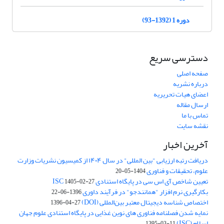
دوره 1 (1392-93)
دسترسی سریع
صفحه اصلی
درباره نشریه
اعضای هیات تحریریه
ارسال مقاله
تماس با ما
نقشه سایت
آخرین اخبار
دریافت رتبه ارزیابی "بین المللی" در سال ۱۴۰۴ از کمیسیون نشریات وزارت
علوم، تحقیقات و فناوری
1404-05-20
تعیین شاخص آی اس سی در پایگاه استنادی ISC
1405-02-27
بکارگیری نرم افزار "همانندجو" در فرآیند داوری
1396-06-22
اختصاص شناسه دیجیتال معتبر بین‌المللی (DOI)
1396-04-27
نمایه شدن فصلنامه فناوری های نوین غذایی در پایگاه استنادی علوم جهان
اسلام (ISC)
1395-03-11