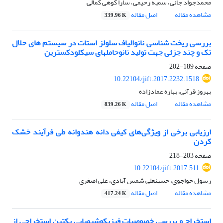
محمدجواد جانی، سمیه رحیمی، سارا کوهی کمالی
مشاهده مقاله
اصل مقاله
339.96 K
بررسی ریخت شناسی نانوالیاف سلولز استات در سیستم های حلال
تک و چند جزئی جهت تولید نانوحاملهای سیکلودکسترین
صفحه
189-202
10.22104/jift.2017.2232.1518
بهروز قرآنی، بهاره عمادزاده
مشاهده مقاله
اصل مقاله
839.26 K
ارزیابی برخی از ویژگی‌های کیفی دانه هندوانه طی فرآیند خشک
کردن
صفحه
203-218
10.22104/jift.2017.511
رسول خواجوی، حسینعلی شمس آبادی، علی اصغری
مشاهده مقاله
اصل مقاله
417.24 K
استخراج و بررسی خصوصیات فیزیکوشیمیایی پکتین استخراجی از