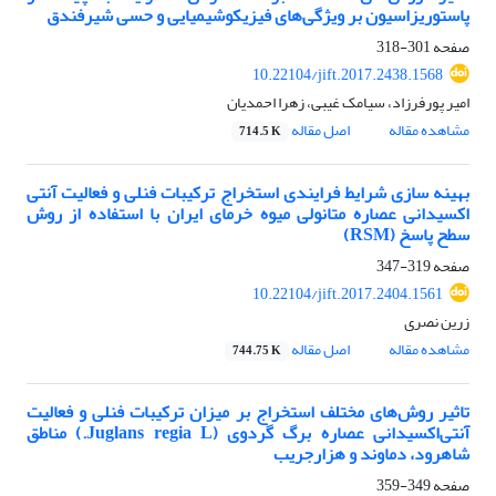
پاستوریزاسیون بر ویژگی‌های فیزیکوشیمیایی و حسی شیرفندق
صفحه
301-318
10.22104/jift.2017.2438.1568
امیر پورفرزاد، سیامک غیبی، زهرا احمدیان
مشاهده مقاله
اصل مقاله
714.5 K
بهینه سازی شرایط فرایندی استخراج ترکیبات فنلی و فعالیت آنتی
اکسیدانی عصاره متانولی میوه خرمای ایران با استفاده از روش
سطح پاسخ (RSM)
صفحه
319-347
10.22104/jift.2017.2404.1561
زرین نصری
مشاهده مقاله
اصل مقاله
744.75 K
تاثیر روش‌های مختلف استخراج بر میزان ترکیبات فنلی و فعالیت
آنتی‌اکسیدانی عصاره برگ گردوی (Juglans regia L.) مناطق
شاهرود، دماوند و هزارجریب
صفحه
349-359