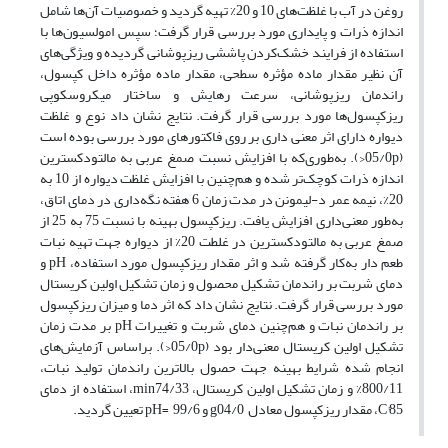
روغن در آب با غلظت‌های 10 و 20% تهیه گردید و خصوصیات آن‌ها شامل
اندازه‌ ذرات و پایداری مورد بررسی قرار گرفت؛ سپس امولسیون‌ها با
استفاده از فرایند خشک‌کردن پاششی ریزپوشانی گردیده و ویژگی‌های
آن نظیر مقدار ماده مؤثره سطحی، مقدار ماده مؤثره داخل کپسول،
راندمان ریزپوشانی، سرعت رهایش و ساختار میکروسکوپی
ریزکپسول‌ها مورد بررسی قرار گرفت. نتایج نشان داد نوع و غلظت
دیواره دارای اثر معنی داری بر روی فاکتورهای مورد بررسی بوده است
(05/0p<). به‌طوری‌که با افزایش نسبت صمغ‌ عربی به مالتودکسترین
اندازه ذرات کوچک‌تر شده و هم‌چنین با افزایش غلظت دیواره از 10 به
20%، نیمه عمر د-لیمونن در مدت زمان 6 هفته نگه‌داری در دمای اتاق،
به‌طور معنی‌داری افزایش یافت. ریزکپسول بهینه با نسبت 75 به 25 از
صمغ عربی به مالتودکسترین در غلطت 20% از دیواره جهت تهیه نبات
طعم دار به‌کار گرفته شد و اثر مقدار ریزکپسول مورد استفاده، pH و
دمای شربت بر راندمان تشکیل محصول و زمان تشکیل اولین کریستال
مورد بررسی قرار گرفت. نتایج نشان داد که اثر دما و میزان ریزکپسول
بر راندمان نبات و هم‌چنین دمای شربت و تغییرات pH بر مدت زمان
تشکیل اولین کریستال معنی‌دار بود (05/0p<). براساس آزمایش‌های
انجام شده شرایط بهینه جهت حصول بالاترین راندمان تولید نبات،
800/11% و زمان تشکیل اولین کریستال، min74/33، استفاده از دمای
C°85، مقدار ریزکپسول معادل g04/0 و 99/6 =pH تعیین گردید.