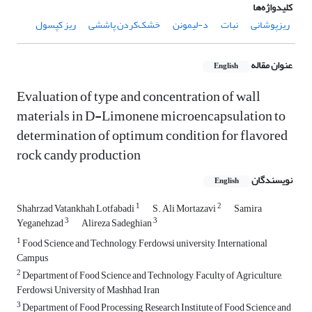
کلیدواژه‌ها
ریزپوشانی
نبات
د-لیمونن
خشک‌کردن پاششی
ریز کپسول
عنوان مقاله
English
Evaluation of type and concentration of wall
materials in D-Limonene microencapsulation to
determination of optimum condition for flavored
rock candy production
نویسندگان
English
1
2
Shahrzad Vatankhah Lotfabadi
S. Ali Mortazavi
Samira
3
3
Yeganehzad
Alireza Sadeghian
1
Food Science and Technology, Ferdowsi university, International
Campus
2
Department of Food Science and Technology, Faculty of Agriculture,
Ferdowsi University of Mashhad, Iran
3
Department of Food Processing, Research Institute of Food Science and