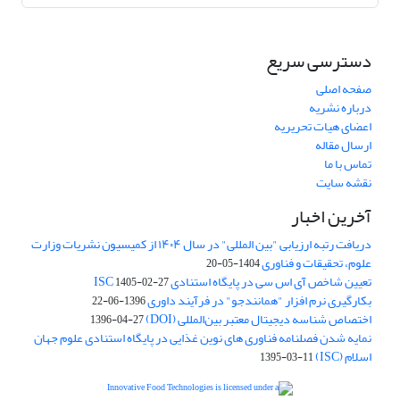
دسترسی سریع
صفحه اصلی
درباره نشریه
اعضای هیات تحریریه
ارسال مقاله
تماس با ما
نقشه سایت
آخرین اخبار
دریافت رتبه ارزیابی "بین المللی" در سال ۱۴۰۴ از کمیسیون نشریات وزارت
علوم، تحقیقات و فناوری
1404-05-20
تعیین شاخص آی اس سی در پایگاه استنادی ISC
1405-02-27
بکارگیری نرم افزار "همانندجو" در فرآیند داوری
1396-06-22
اختصاص شناسه دیجیتال معتبر بین‌المللی (DOI)
1396-04-27
نمایه شدن فصلنامه فناوری های نوین غذایی در پایگاه استنادی علوم جهان
اسلام (ISC)
1395-03-11