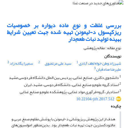
بررسی غلظت و نوع ماده دیواره بر خصوصیات
ریزکپسول د-لیمونن تهیه شده جهت تعیین شرایط
بهینه تولید نبات طعم‌دار
نوع مقاله : مقاله پژوهشی
نویسندگان
3
2
1
شهرزاد وطن خواه لطف آبادی
سید علی مرتضوی
سمیرا یگانه زاد
3
علیرضا صادقیان
1
دانشجوی دکتری، صنایع غذایی، پردیس بین الملل دانشگاه فردوسی مشهد
2
استاد گروه علوم و صنایع غذایی، دانشگاه فردوسی، مشهد، ایران
3
استادیار، گروه فرآوری مواد غذایی، پژوهشکده علوم و صنایع غذایی
10.22104/jift.2017.512
چکیده
هدف از این پژوهش ریزپوشانی د-لیمونن با پوشش مقاوم صمغ عربی و
مالتودکسترین جهت تهیه نبات طعم‌دار بود. بدین‌منظور امولسیون‌های