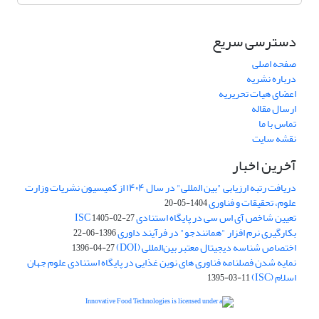
دسترسی سریع
صفحه اصلی
درباره نشریه
اعضای هیات تحریریه
ارسال مقاله
تماس با ما
نقشه سایت
آخرین اخبار
دریافت رتبه ارزیابی "بین المللی" در سال ۱۴۰۴ از کمیسیون نشریات وزارت
علوم، تحقیقات و فناوری
1404-05-20
تعیین شاخص آی اس سی در پایگاه استنادی ISC
1405-02-27
بکارگیری نرم افزار "همانندجو" در فرآیند داوری
1396-06-22
اختصاص شناسه دیجیتال معتبر بین‌المللی (DOI)
1396-04-27
نمایه شدن فصلنامه فناوری های نوین غذایی در پایگاه استنادی علوم جهان
اسلام (ISC)
1395-03-11