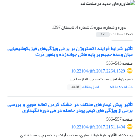
دوره و شماره:
دوره 5، شماره 4، تابستان 1397
تعداد مقالات:
12
تأثیر شرایط فرایند اکستروژن بر برخی ویژگی‌های فیزیکوشیمیایی
میان وعده حجیم بر پایه ماش جوانه‌زده و بلغور ذرت
صفحه
543-555
10.22104/jift.2017.2264.1529
نسرین فیاض، محبت محبی، الناز میلانی
مشاهده مقاله
اصل مقاله
1.44 M
تأثیر پیش تیمارهای مختلف در خشک کردن تفاله هویج و بررسی
برخی از ویژگی های کیفی پودر حاصله در طی دوره نگهداری
صفحه
557-566
10.22104/jift.2017.2151.1494
زیبنده اخلاقان، عارف اولادغفاری، صدیف آزادمرد دمیرچی، سیدهادی