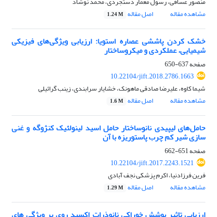
منصور عسافی، رسول معمار دستجردی، محمد نوشاد
مشاهده مقاله
اصل مقاله
1.24 M
خشک کردن پاششی عصاره‌ استویا: ارزیابی ویژگی‌های فیزیکی
شیمیایی، عملکردی و میکروساختار
صفحه
637-650
10.22104/jift.2018.2786.1663
شیما کاوه، علیرضا صادقی ماهونک، خشایار سرابندی، زینب گرائیلی
مشاهده مقاله
اصل مقاله
1.6 M
حامل‌های لیپیدی نانوساختار حامل اسید لینولئیک کنژوگه و غنی
سازی شیر کم چرب پاستوریزه با آن
صفحه
651-662
10.22104/jift.2017.2243.1521
فرین فرزادنیا، اکرم پزشکی نجف آبادی
مشاهده مقاله
اصل مقاله
1.29 M
ارزیابی تاثیر پوشش خوراکی نانوذرات اکسید روی بر ویژگی های