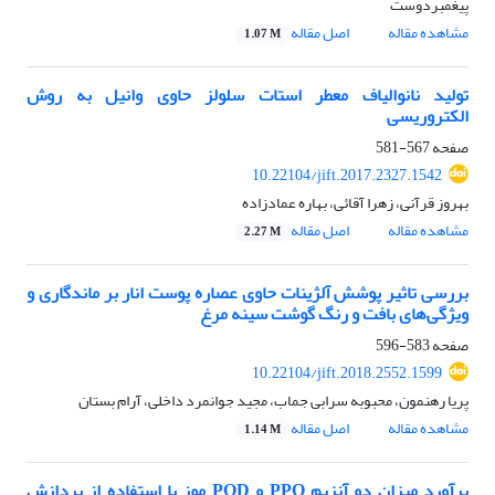
پیغمبردوست
مشاهده مقاله
اصل مقاله
1.07 M
تولید نانوالیاف معطر استات سلولز حاوی وانیل به روش
الکتروریسی
صفحه
567-581
10.22104/jift.2017.2327.1542
بهروز قرآنی، زهرا آقائی، بهاره عمادزاده
مشاهده مقاله
اصل مقاله
2.27 M
بررسی تاثیر پوشش آلژینات حاوی عصاره پوست انار بر ماندگاری و
ویژگی‌های بافت و رنگ گوشت سینه مرغ
صفحه
583-596
10.22104/jift.2018.2552.1599
پریا رهنمون، محبوبه سرابی جماب، مجید جوانمرد داخلی، آرام بستان
مشاهده مقاله
اصل مقاله
1.14 M
برآورد میزان دو آنزیم‏ PPO و POD موز با استفاده از پردازش