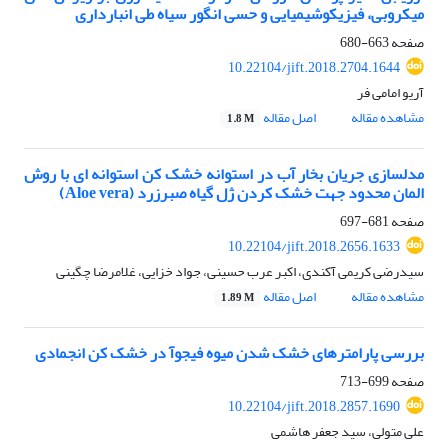
میکروبی، فیزیکوشیمیایی و حسی انگور سیاه طی انبارداری
صفحه
663-680
10.22104/jift.2018.2704.1644
آریو امامی فر
مشاهده مقاله
اصل مقاله
1.8 M
مدلسازی جریان بخار آب در استوانه خشک کن استوانه ای با روش
المان محدود جهت خشک کردن ژل گیاه صبرزرد (Aloe vera)
صفحه
681-697
10.22104/jift.2018.2656.1633
سیدرضی کریمی آکندی، اکبر عرب حسینی، جواد خزایی، غلامرضا چگینی
مشاهده مقاله
اصل مقاله
1.89 M
بررسی پارامترهای خشک شدن میوه فیجوآ در خشک کن انجمادی
صفحه
699-713
10.22104/jift.2018.2857.1690
علی متولی، سید جعفر هاشمی