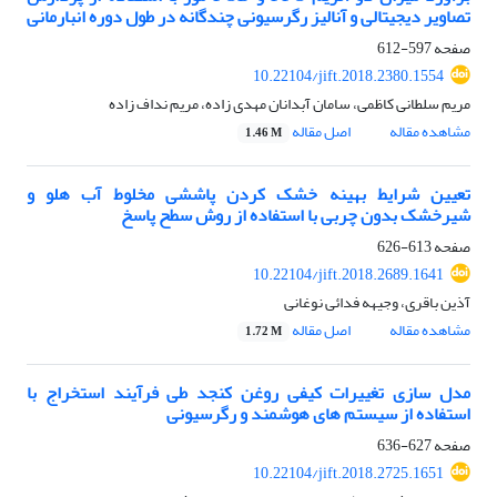
تصاویر دیجیتالی و آنالیز رگرسیونی چندگانه در طول دوره انبارمانی
صفحه
597-612
10.22104/jift.2018.2380.1554
مریم سلطانی کاظمی، سامان آبدانان مهدی زاده، مریم نداف زاده
مشاهده مقاله
اصل مقاله
1.46 M
تعیین شرایط بهینه خشک کردن پاششی مخلوط آب هلو و
شیرخشک بدون چربی با استفاده از روش سطح پاسخ
صفحه
613-626
10.22104/jift.2018.2689.1641
آذین باقری، وجیهه فدائی نوغانی
مشاهده مقاله
اصل مقاله
1.72 M
مدل سازی تغییرات کیفی روغن کنجد طی فرآیند استخراج با
استفاده از سیستم های هوشمند و رگرسیونی
صفحه
627-636
10.22104/jift.2018.2725.1651