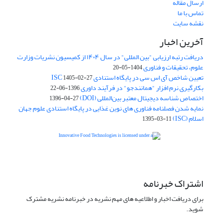
ارسال مقاله
تماس با ما
نقشه سایت
آخرین اخبار
دریافت رتبه ارزیابی "بین المللی" در سال ۱۴۰۴ از کمیسیون نشریات وزارت
علوم، تحقیقات و فناوری
1404-05-20
تعیین شاخص آی اس سی در پایگاه استنادی ISC
1405-02-27
بکارگیری نرم افزار "همانندجو" در فرآیند داوری
1396-06-22
اختصاص شناسه دیجیتال معتبر بین‌المللی (DOI)
1396-04-27
نمایه شدن فصلنامه فناوری های نوین غذایی در پایگاه استنادی علوم جهان
اسلام (ISC)
1395-03-11
is licensed under a
Creative
Innovative Food Technologies (IFT)
Commons Attribution 4.0 International License
اشتراک خبرنامه
برای دریافت اخبار و اطلاعیه های مهم نشریه در خبرنامه نشریه مشترک
شوید.