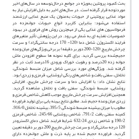
بحث کمبود پروتئین به‌ویژه در جوامع درحال‌توسعه در سال‌های اخیر
موردتوجه قرار گرفته است. در سال‌های اخیر به دلیل افزایش نیاز به
مواد غذایی پروتئینی از حبوبات به‌عنوان یک منبع غذایی ارزشمند
استفاده می‌شود؛ بنابراین کاربرد انواع حبوبات جوانه‌زده در
فرمولاسیون های غذایی یکی از مهم‌ترین روش های فراوری در بهبود
خصوصیات تغذیه ای به شمار می رود. در این پژوهش تأثیر متغیرهای
فرایند اکستروژن شامل دما (120- 170 درجه سانتی‌گراد) و سرعت
چرخش مارپیچ (120-200 دور بر دقیقه) بر برخی ویژگی‌های میان وعده
حجیم‌شده بررسی گردید. برای کلیه نمونه ها سطوح افزودن ماش
جوانه زده 20درصد و رطوبت خوراک ورودی 16درصد ثابت در نظر
گرفته شد. ویژگی‌های مورد بررسی شامل میزان منبسط شوندگی،
تخلخل، سفتی بافت و شاخص‌های رنگی (روشنایی، قرمزی و زردی) بود.
نتایج نشان داد؛ با افزایش دما و سرعت چرخش مارپیچ، افزایش
روشنایی، منبسط شوندگی، سفتی بافت و تخلخل مشاهده گردید.
همچنین افزایش سرعت چرخش مارپیچ موجب کاهش شاخص قرمزی و
زردی میان وعده حجیم شد. مطابق نتایج بهینه یابی برای تولید فراورده
مطلوب با میزان بیشینه منبسط شوندگی 395/5، بیشینه تخلخل 916/0،
کمینه سفتی بافت 791/2، شاخص روشنایی 245/66، شاخص قرمزی
190/2 و شاخص زردی 632/24 شرایط فرایند شامل دمای اکسترودر
120 درجه سانتی‌گراد و سرعت چرخش مارپیچ 200 دور بر دقیقه تعیین
گردید. فراورده حجیم شده بر پایه ذرت و ماش جوانه‌زده دارای