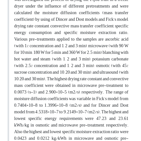
dryer under the influence of different pretreatments and were
calculated the moisture diffusion coefficients (mass transfer
coefficient) by using of Dincer and Dost models and Fick’s model,
drying rate constant, convective mass transfer coefficient, specific
energy consumption and specific moisture extraction ratio.
Various pre-treatments applied to the samples are ascorbic acid
(with 1% concentration and 1, 2 and 3 min), microwave (with 90 W
for 10 min, 180 W for 5 min and 360 W for 2.5 min), blanching with
hot water and steam (with 1, 2 and 3 min), potassium carbonate
(with 2.5% concentration and 1, 2 and 3 min), osmotic (with 45%
sucrose concentration and 10, 20 and 30 min), and ultrasound (with
10, 20 and 30 min). The highest drying rate constant and convective
mass coefficient were obtained in microwave pre-treatment to
0.0073 (s-1) and 2.900×10-5 (m2/s), respectively. The range of
moisture diffusion coefficients was variable in Fick’s model from
0.7404×10-8 to 1.3996×10-8 (m2/s) and for Dincer and Dost
model from 4.5318×10-7 to 9.2149×10-7 (m2/s). The highest and
lowest specific energy requirements were 47.23 and 23.61
kWh/kg in osmotic and microwave pre-treatment, respectively.
Also the highest and lowest specific moisture extraction ratio were
0.0423 and 0.0212 kg/kWh in microwave and osmotic pre-