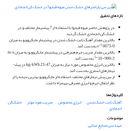
تازه های تحقیق
در پژوهش حاضر میوه فیجوا با استفاده از 7 پیش­تیمار مختلف و در
خشک­ کن انجمادی خشک گردید.
بالاترین مقدار آهنگ ثابت خشک­ شدن در پیش­تیمار مایکروویو به میزان
-1
0073/0 به‌دست آمد.
s
بالاترین مقدار ضریب جرم همرفتی در پیش­تیمار مایکروویو به میزان m/s
5-
10 ×900/2 به‌دست آمد.
بالاترین انرژی مخصوص مورد نیاز به میزان kg/kWh 23/47 در پیش­
تیمارهای اسمزی به‌دست آمد.
از بین پیش­ تیمارهای مختلف، استفاده از مایکروویو بهترین نتیجه را از
نظر انتقال جرم و انرژی مصرفی به­همراه داشت.
کلیدواژه‌ها
آهنگ ثابت خشک‌شدن
انرژی مخصوص
ضریب نفوذ موثر
خشک‌کن
انجمادی
موضوعات
مهندسی صنایع غذایی