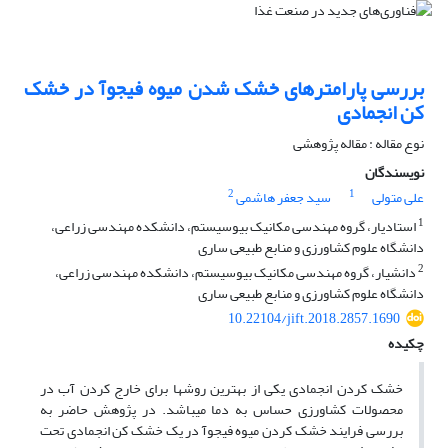
بررسی پارامترهای خشک شدن میوه فیجوآ در خشک
کن انجمادی
نوع مقاله : مقاله پژوهشی
نویسندگان
2
1
علی متولی
سید جعفر هاشمی
1
استادیار، گروه مهندسی مکانیک بیوسیستم، دانشکده مهندسی زراعی،
دانشگاه علوم کشاورزی و منابع طبیعی ساری
2
دانشیار، گروه مهندسی مکانیک بیوسیستم، دانشکده مهندسی زراعی،
دانشگاه علوم کشاورزی و منابع طبیعی ساری
10.22104/jift.2018.2857.1690
چکیده
خشک­ کردن انجمادی یکی از بهترین روش­ها برای خارج کردن آب در
محصولات کشاورزی حساس به دما می­باشد. در پژوهش حاضر به
بررسی فرایند خشک ­کردن میوه فیجوآ در یک خشک­ کن انجمادی تحت