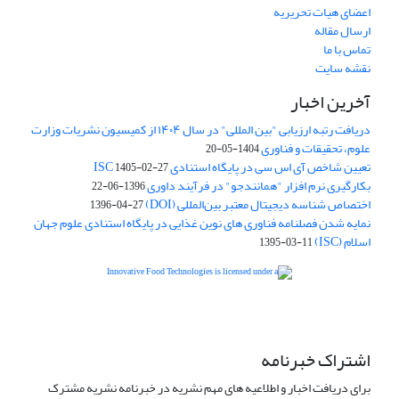
اعضای هیات تحریریه
ارسال مقاله
تماس با ما
نقشه سایت
آخرین اخبار
دریافت رتبه ارزیابی "بین المللی" در سال ۱۴۰۴ از کمیسیون نشریات وزارت
علوم، تحقیقات و فناوری
1404-05-20
تعیین شاخص آی اس سی در پایگاه استنادی ISC
1405-02-27
بکارگیری نرم افزار "همانندجو" در فرآیند داوری
1396-06-22
اختصاص شناسه دیجیتال معتبر بین‌المللی (DOI)
1396-04-27
نمایه شدن فصلنامه فناوری های نوین غذایی در پایگاه استنادی علوم جهان
اسلام (ISC)
1395-03-11
is licensed under a
Creative
Innovative Food Technologies (IFT)
Commons Attribution 4.0 International License
اشتراک خبرنامه
برای دریافت اخبار و اطلاعیه های مهم نشریه در خبرنامه نشریه مشترک