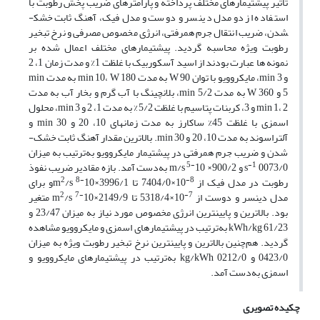
تاثیر پیش­تیمارهای مختلف پرداخته و پارامترهای ضریب پخش رطوبت با
استفاده از دو مدل دینسر و دوست و مدل فیک، آهنگ ثابت خشک­
شدن، ضریب انتقال جرم همرفتی، انرژی مخصوص مصرفی و نرخ تبخیر
رطوبت ویژه محاسبه گردید. پیش­تیمارهای مختلف اعمال شده بر
نمونه­ ها عبارت بودند از اسید آسکوربیک با غلظت 1% و مدت زمان 1، 2
و min 3، مایکروویو با توان W 90 به مدت min 10، W 180 به مدت min
5 و W 360 به مدت min 5/2، بلانچینگ با آب گرم و بخار آب به مدت
min 1، 2 و 3، کربنات پتاسیم با غلظت 5/2% به مدت 1، 2 و min 3، محلول
اسمزی با غلظت 45% ساکارز به مدت زمان­های 10، 20 و min 30 و
آلتراسوند به مدت 10، 20 و min 30. بالاترین مقدار آهنگ ثابت خشک­
شدن و ضریب جرم همرفتی در پیش­تیمار مایکروویو به‌ترتیب به میزان
5-
-1
0073/0 و m/s
s
10 ×900/2 به‌دست آمد. بازه مقادیر ضریب نفوذ
2
8-
8-
رطوبت در مدل فیک از
10×7404/0 تا m
/s
10×3996/1و برای
2
7-
7-
مدل دینسر و دوست از
10×5318/4 تا m
/s
10×2149/9 متغیر
بود. بالاترین و پایین­ترین انرژی مخصوص مورد نیاز به میزان 23/47 و
kWh/kg 61/23 به‌ترتیب در پیش­تیمارهای اسمزی و مایکروویو مشاهده
گردید. هم‌چنین بالاترین و پایین­ترین نرخ تبخیر رطوبت ویژه به میزان
0423/0 و kg/kWh 0212/0 به‌ترتیب در پیش­تیمارهای مایکروویو و
اسمزی به‌دست آمد.
چکیده تصویری