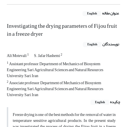
عنوان مقاله
English
Investigating the drying parameters of Fijou fruit
in a freeze dryer
نویسندگان
English
1
2
Ali Motevali
S. Jafar Hashemi
1
Assistant professor, Department of Mechanics of Biosystem
Engineering, Sari Agricultural Sciences and Natural Resources
University, Sari, Iran
2
Associate professor, Department of Mechanics of Biosystem
Engineering, Sari Agricultural Sciences and Natural Resources
University, Sari, Iran
چکیده
English
Freeze drying is one of the best methods for the removal of water in
temperature sensitive agricultural products. In the present study
was investigated the process of drying the Fijou fruit in a freeze