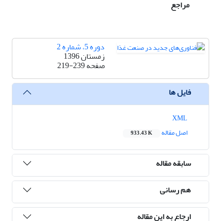
مراجع
دوره 5، شماره 2
زمستان 1396
صفحه
219-239
فایل ها
XML
اصل مقاله
933.43 K
سابقه مقاله
هم رسانی
ارجاع به این مقاله