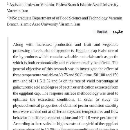
1
Assistant professor, Varamin-Pishva Branch, Islamic Azad University,
Varamin, Iran
2
MSc graduate, Department of of Food Science and Technology, Varamin
Branch, Islamic Azad University, Varamin, Iran
چکیده
English
Along with increased production and fruit and vegetable
processing, there is a lot of byproducts. Eggplant cap is also one of
the byproducts which contains valuable materials such as pectin
which is both economically and environmentally beneficial. The
general objective of this research was to investigate the effect of
three temperature variables (60, 75 and 90°C), time (50, 100 and 150
min) and pH (1.5, 2.52 and 3) on the rate of yield, percentage of
galacturonic acid and degree of pectin esterification extracted from
the eggplant cap. The response surface methodology was used to
optimize the extraction conditions. In order to study the
physicochemical properties of obtained pectin, emulsion stability
tests were carried out at different days and temperatures and flow
behavior in different concentrations and FT-IR were performed.
According to the results, the highest extraction yield of the eggplant
cap was observed in 12.30% under severe conditions of extraction at