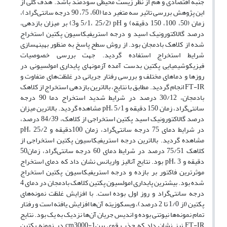
جنبه اقتصادی و هم از نظر زیست محیطی سودمند باشد. هدف کلی از
این پژوهش بررسی تاثیر سه متغیر دما (60، 75، 90 درجه سانتی‌گراد)،
زمان (50، 100، 150 دقیقه) و pH (5/1، 25/2 و3) بر میزان بازدهی،
درصد گالاکتورونیک اسید و درجه استریفیکاسیون پکتین استخراج
شده از کلاهک بادمجان بود. از روش سطح پاسخ به منظور بهینهسازی
شرایط استخراج استفاده گردید. جهت بررسی خصوصیات
فیزیکوشیمیایی پکتین بدست آمده آزمونهای پایداری امولسیونی در
روزها و دماهای مختلف و بررسی رفتار جریانی در غلظت‌های متفاوت و
FT-IR انجام گردید. مطابق با نتایج، بالاترین بازدهی استخراج از کلاهک
بادمجان، 30/12 درصد در شرایط شدید استخراج دما 90 درجه
سانتی‌گراد، زمان 150 دقیقه و pH، 5/1 مشاهده گردید. بالاترین میزان
درصد گالاکتورونیک اسید پکتین استخراجی از کلاهک، 84/39 درصد،
در شرایط دمای 75 درجه سانتی‌گراد، زمان 100دقیقه و pH، 25/2
مشاهده گردید. بالاترین درجه استریفیکاسیون پکتین استخراجی از
کلاهک 75/51 درصد در شرایط دمای 60 درجه سانتی‌گراد، زمان50
دقیقه و pH، 3 بود. نتایج آنالیز واریانس نشان داد که دمای استخراج
موثرترین فاکتور بر بازده و درجه استریفیکاسیون پکتین استخراج
شده بود. بیشترین پایداری امولسیون پکتین کلاهک بادمجان در دمای 4
درجه سانتی‌گراد و روز اول بوده است. با افزایش غلظت نمونه‌های
پکتین (از 1/0 تا 2 درصد)، ویسکوزیته آن‌ها افزایش یافته است و رفتار
تمام نمونه‌ها نیوتنی بوده و اندیس جریان آن‌ها نزدیک به یک بود. نتایج
FT-IR نیز نشان داد که جذب قوی بین1-cm3000 در نمونه پکتین