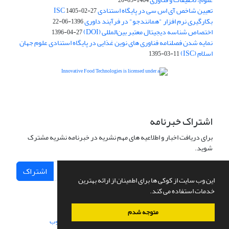
1404-05-20
تعیین شاخص آی اس سی در پایگاه استنادی ISC
1405-02-27
بکارگیری نرم افزار "همانندجو" در فرآیند داوری
1396-06-22
اختصاص شناسه دیجیتال معتبر بین‌المللی (DOI)
1396-04-27
نمایه شدن فصلنامه فناوری های نوین غذایی در پایگاه استنادی علوم جهان
اسلام (ISC)
1395-03-11
is licensed under a
Creative
Innovative Food Technologies (IFT)
Commons Attribution 4.0 International License
اشتراک خبرنامه
برای دریافت اخبار و اطلاعیه های مهم نشریه در خبرنامه نشریه مشترک
شوید.
اشتراک
این وب سایت از کوکی ها برای اطمینان از ارائه بهترین
خدمات استفاده می کند.
متوجه شدم
سامانه مدیریت نشریات علمی.
طراحی و پیاده سازی از
سیناوب