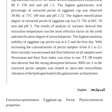
90 °C, 150 min and pH 1.5. The highest galacturonic acid
percentage of extracted pectin of eggplant cap was observed
39.84%, at 75°C, 100 min and pH, 2.52. The highest esterification
degree of extracted pectin of eggplant cap was 51.750, at 60°C, 50
min and pH 3. The results of analysis of variance showed that
extraction temperature was the most effective factor on the yield
and esterification degree of extracted pectin. The highest emulsion
stability of eggplant cap pectin was at 4 °C and the first day. With
increasing the concentrations of pectin samples (from 0.1 to 2%),
their viscosity was increased and flow behavior of all samples were
Newtonian and their flow index was close to one. FT-IR results
also showed that the strong absorption between 3000 cm-1 in the
extracted pectin samples was related to intra-and extracellular
vibration of the hydrogen bond in the galacturonic acid polymer.
کلیدواژه‌ها
English
Extraction optimization
Eggplant cap
Pectin
Physicochemical
properties