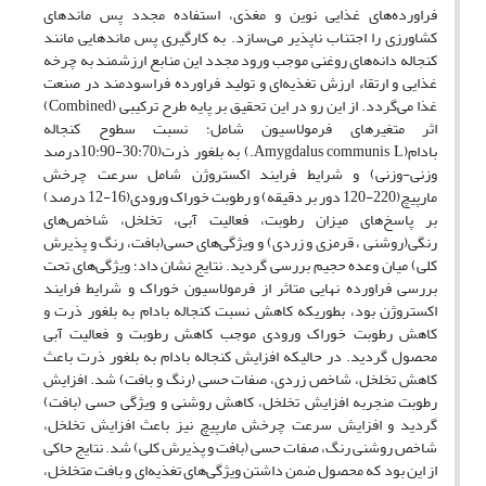
فراورده‌های غذایی نوین و مغذی، استفاده مجدد پس ماندهای
کشاورزی را اجتناب ناپذیر می‌سازد. به کارگیری پس ماندهایی مانند
کنجاله‌ دانه‌های روغنی موجب ورود مجدد این منابع ارزشمند به چرخه
غذایی و ارتقاء ارزش تغذیه‌ای و تولید فراورده فراسودمند در صنعت
غذا می‌گردد. از این رو در این تحقیق بر پایه طرح ترکیبی (Combined)
اثر متغیرهای فرمولاسیون شامل؛ نسبت سطوح کنجاله
بادام(Amygdalus communis L.) به بلغور ذرت(30:70-10:90درصد
وزنی-وزنی) و شرایط فرایند اکستروژن شامل سرعت چرخش
مارپیچ(220-120 دور بر دقیقه) و رطوبت خوراک ورودی(16-12 درصد)
بر پاسخ‌های میزان رطوبت، فعالیت آبی، تخلخل، شاخص‌های
رنگی(روشنی ، قرمزی و زردی) و ویژگی‌های حسی(بافت، رنگ و پذیرش
کلی) میان وعده حجیم بررسی گردید. نتایج نشان داد؛ ویژگی‌های تحت
بررسی فراورده نهایی متاثر از فرمولاسیون خوراک و شرایط فرایند
اکستروژن بود، بطوریکه کاهش نسبت کنجاله بادام به بلغور ذرت و
کاهش رطوبت خوراک ورودی موجب کاهش رطوبت و فعالیت آبی
محصول گردید. در حالیکه افزایش کنجاله بادام به بلغور ذرت باعث
کاهش تخلخل، شاخص زردی، صفات حسی (رنگ و بافت) شد. افزایش
رطوبت منجربه افزایش تخلخل، کاهش روشنی و ویژگی حسی (بافت)
گردید و افزایش سرعت چرخش مارپیچ نیز باعث افزایش تخلخل،
شاخص روشنی رنگ، صفات حسی (بافت و پذیرش کلی) شد. نتایج حاکی
از این بود که محصول ضمن داشتن ویژگی‌های تغذیه‌ای و بافت متخلخل،