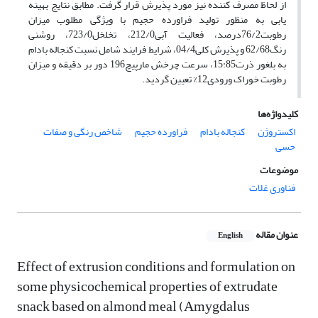
از لحاظ مصرف کننده نیز مورد پذیرش قرار گرفت. مطابق نتایج بهینه
یابی به منظور تولید فراورده حجیم با ویژگی مطلوب میزان
رطوبت76/2درصد، فعالیت آبی212/0، تخلخل723/0، روشنی
رنگ62/68 و پذیرش کلی04/4، شرایط فرایند شامل نسبت کنجاله بادام
به بلغور ذرت15:85، سرعت چرخش مارپیچ196 دور بر دقیقه و میزان
رطوبت خوراک ورودی12% تعیین گردید.
کلیدواژه‌ها
اکستروژن
کنجاله بادام
فراورده حجیم
شاخص رنگی و صفات
حسی
موضوعات
فناوری غلات
عنوان مقاله
English
Effect of extrusion conditions and formulation on
some physicochemical properties of extrudate
snack based on almond meal (Amygdalus