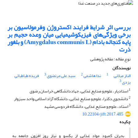
بررسی اثر شرایط فرایند اکستروژن وفرمولاسیون بر
برخی ویژگی‌های فیزیکوشیمیایی میان وعده حجیم بر
پایه کنجاله بادام (Amygdalus communis L) و بلغور
ذرت
نوع مقاله : مقاله پژوهشی
نویسندگان
3
2
1
الناز میلانی
ندا هاشمی
سید علی مرتضوی
فریده طباطبائی
3
یزدی
1
استادیار، علوم و صنایع غذایی، جهاددانشگاهی خراسان رضوی
2
دانشجوی دکترا، علوم و صنایع غذایی، دانشگاه آزاد اسلامی واحد سبزوار
3
استاد، علوم و صنایع غذایی، دانشگاه فردوسی مشهد
10.22104/jift.2017.485
چکیده
بحران کمبود مواد غذایی از یکسو و نیاز روز افزون جامعه به