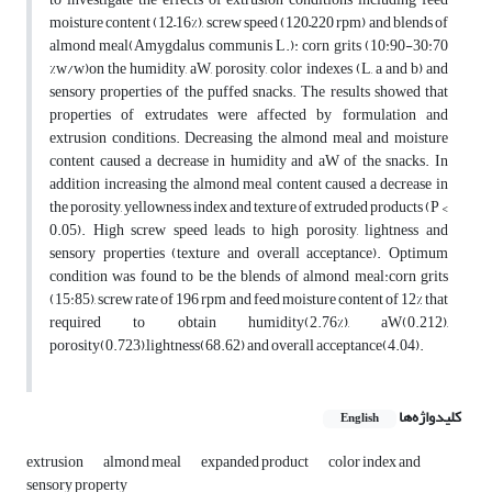
moisture content (12–16%), screw speed (120–220 rpm) and blends of
almond meal(Amygdalus communis L.): corn grits (10:90-30:70
%w/w)on the humidity, aW, porosity, color indexes (L, a and b) and
sensory properties of the puffed snacks. The results showed that
properties of extrudates were affected by formulation and
extrusion conditions. Decreasing the almond meal and moisture
content caused a decrease in humidity and aW of the snacks. In
addition increasing the almond meal content caused a decrease in
the porosity, yellowness index and texture of extruded products (P <
0.05). High screw speed leads to high porosity, lightness and
sensory properties (texture and overall acceptance). Optimum
condition was found to be the blends of almond meal:corn grits
(15:85), screw rate of 196 rpm and feed moisture content of 12% that
required to obtain humidity(2.76%), aW(0.212),
porosity(0.723),lightness(68.62) and overall acceptance(4.04).
کلیدواژه‌ها
English
extrusion
almond meal
expanded product
color index and
sensory property