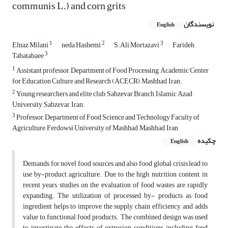
communis L.) and corn grits
نویسندگان
English
1
2
3
Elnaz Milani
neda Hashemi
S.Ali Mortazavi
Farideh
3
Tabatabaee
1
Assistant professor, Department of Food Processing, Academic Center
for Education Culture and Research (ACECR), Mashhad, Iran.
2
Young researchers and elite club, Sabzevar Branch, Islamic Azad
University, Sabzevar, Iran.
3
Professor, Department of Food Science and Technology Faculty of
Agriculture, Ferdowsi University of Mashhad, Mashhad, Iran
چکیده
English
Demands for novel food sources and also food global crisis lead to
use by-product agriculture. Due to the high nutrition content, in
recent years, studies on the evaluation of food wastes are rapidly
expanding. The utilization of processed by- products as food
ingredient helps to improve the supply chain efficiency, and adds
value to functional food products. The combined design was used
to investigate the effects of extrusion conditions including feed