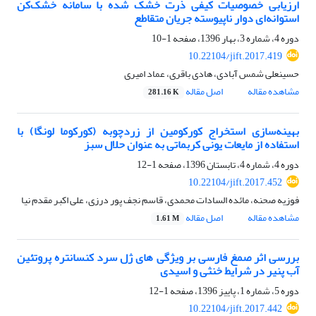
ارزیابی خصوصیات کیفی ذرت خشک شده با سامانه خشک‌کن
استوانه‌ای دوار ناپیوسته جریان متقاطع
دوره 4، شماره 3، بهار 1396، صفحه
1-10
10.22104/jift.2017.419
حسینعلی شمس آبادی، هادی باقری، عماد امیری
مشاهده مقاله
اصل مقاله
281.16 K
بهینه‌سازی استخراج کورکومین از زردچوبه (کورکوما لونگا) با
استفاده از مایعات یونی کربماتی به عنوان حلال سبز
دوره 4، شماره 4، تابستان 1396، صفحه
1-12
10.22104/jift.2017.452
فوزیه صحنه، مائده السادات محمدی، قاسم نجف پور درزی، علی اکبر مقدم نیا
مشاهده مقاله
اصل مقاله
1.61 M
بررسی اثر صمغ فارسی بر ویژگی های ژل سرد کنسانتره پروتئین
آب پنیر در شرایط خنثی و اسیدی
دوره 5، شماره 1، پاییز 1396، صفحه
1-12
10.22104/jift.2017.442