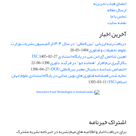
اعضای هیات تحریریه
ارسال مقاله
تماس با ما
نقشه سایت
آخرین اخبار
دریافت رتبه ارزیابی "بین المللی" در سال ۱۴۰۴ از کمیسیون نشریات وزارت
علوم، تحقیقات و فناوری
1404-05-20
تعیین شاخص آی اس سی در پایگاه استنادی ISC
1405-02-27
بکارگیری نرم افزار "همانندجو" در فرآیند داوری
1396-06-22
اختصاص شناسه دیجیتال معتبر بین‌المللی (DOI)
1396-04-27
نمایه شدن فصلنامه فناوری های نوین غذایی در پایگاه استنادی علوم جهان
اسلام (ISC)
1395-03-11
is licensed under a
Creative
Innovative Food Technologies (IFT)
Commons Attribution 4.0 International License
اشتراک خبرنامه
برای دریافت اخبار و اطلاعیه های مهم نشریه در خبرنامه نشریه مشترک