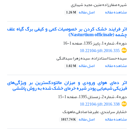
شهره صفارزاده متین، مجید شهبازی
مشاهده مقاله
اصل مقاله
1.26 M
اثر فرایند خشک کردن بر خصوصیات کمی و کیفی برگ گیاه علف
چشمه (Nasturtium officinale)
دوره 4، شماره 1، پاییز 1395، صفحه
1-16
10.22104/jift.2016.335
سیده حسنا استادزاده، سیده زهرا سیدالنگی
مشاهده مقاله
اصل مقاله
1.02 M
اثر دمای هوای ورودی و میزان مالتودکسترین بر ویژگی‌های
فیزیکی شیمیایی پودر شیره خرمای خشک شده به روش پاششی
دوره 4، شماره 2، زمستان 1395، صفحه
1-15
10.22104/jift.2016.338
خشایار سرابندی، علیرضا صادقی ماهونک
مشاهده مقاله
اصل مقاله
1017.74 K