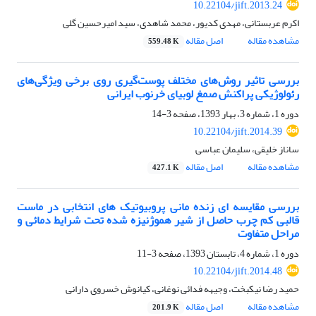
10.22104/jift.2013.24
اکرم عربستانی، مهدی کدیور، محمد شاهدی، سید امیرحسین گلی
مشاهده مقاله
اصل مقاله
559.48 K
بررسی تاثیر روش‌های مختلف پوست‌گیری روی برخی ویژگی‌های
رئولوژیکی پراکنش صمغ لوبیای خرنوب ایرانی
دوره 1، شماره 3، بهار 1393، صفحه
3-14
10.22104/jift.2014.39
ساناز خلیقی، سلیمان عباسی
مشاهده مقاله
اصل مقاله
427.1 K
بررسی مقایسه ای زنده مانی پروبیوتیک های انتخابی در ماست
قالبی کم چرب حاصل از شیر هموژنیزه شده تحت شرایط دمائی و
مراحل متفاوت
دوره 1، شماره 4، تابستان 1393، صفحه
3-11
10.22104/jift.2014.48
حمید رضا نیکبخت، وجیهه فدائی نوغانی، کیانوش خسروی دارانی
مشاهده مقاله
اصل مقاله
201.9 K