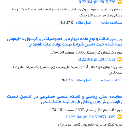
10.22104/jift.2015.226
محسن ضیایی، محمود صوتی خیابانی، بابک قنبرزاده، حامد همیشه کار، رضا
رضایی مکرم، سمیرا تیزچنگ
مشاهده مقاله
اصل مقاله
816.17 K
بررسی غلظت و نوع ماده دیواره بر خصوصیات ریزکپسول د-لیمونن
تهیه شده جهت تعیین شرایط بهینه تولید نبات طعم‌دار
دوره 5، شماره 2، زمستان 1396، صفحه
159-176
10.22104/jift.2017.512
شهرزاد وطن خواه لطف آبادی، سید علی مرتضوی، سمیرا یگانه زاد، علیرضا
صادقیان
مشاهده مقاله
اصل مقاله
922.7 K
مقایسه مدل‌ ریاضی و شبکه عصبی مصنوعی در تخمین نسبت
رطوبت برش‌های پرتقال طی فرآیند خشک‌شدن
دوره 6، شماره 2، زمستان 1397، صفحه
161-174
10.22104/jift.2018.2853.1689
مریم نیکزاد، مریم خاورپور، کامیار موقرنژاد