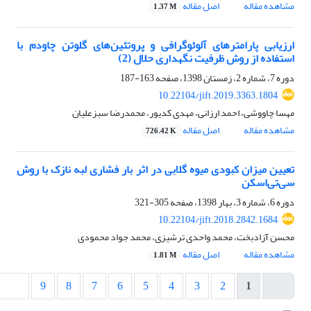
مشاهده مقاله
اصل مقاله
1.37 M
ارزیابی پارامترهای آلوئوگرافی و پروتئین‌های گلوتن چاودم با
استفاده از روش ظرفیت نگهداری حلال (2)
دوره 7، شماره 2، زمستان 1398، صفحه
163-187
10.22104/jift.2019.3363.1804
مهسا چاووشی، احمد ارزانی، مهدی کدیور، محمدرضا سبزعلیان
مشاهده مقاله
اصل مقاله
726.42 K
تعیین میزان کبودی میوه گلابی در اثر بار فشاری لبه نازک با روش
سی‌تی‌اسکن
دوره 6، شماره 3، بهار 1398، صفحه
305-321
10.22104/jift.2018.2842.1684
محسن آزادبخت، محمد واحدی ترشیزی، محمد جواد محمودی
مشاهده مقاله
اصل مقاله
1.81 M
9
8
7
6
5
4
3
2
1