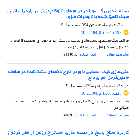
بسته بندی برگر سویا در فیلم های نانوکامپوزیتی بر پایه پلی اتیلن
سبک تلفیق شده با نانوذرات فلزی
دوره 2، شماره 4، تابستان 1394، صفحه
1-9
10.22104/jift.2015.199
فرانک بیگ محمدی، سیدهادی پیغمبردوست، جواد حصاری، صدیف آزادمرد
دمیرچی، سید جمال الدین پیغمبردوست
مشاهده مقاله
اصل مقاله
981.05 K
غنی‌سازی کیک اسفنجی با پودر قارچ دکمه‌ای خشک‌شده در سامانه
مادون‌قرمز-هوای داغ
دوره 3، شماره 1، پاییز 1394، صفحه
1-9
10.22104/jift.2015.225
فخرالدین صالحی، مهدی کاشانی نژاد، علیرضا صادقی ماهونک، امان محمد
ضیائی فر
مشاهده مقاله
اصل مقاله
496.97 K
کاربرد سطح پاسخ در بهینه سازی استخراج روغن از مغز گردو و