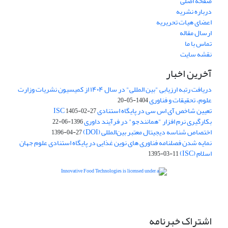
صفحه اصلی
درباره نشریه
اعضای هیات تحریریه
ارسال مقاله
تماس با ما
نقشه سایت
آخرین اخبار
دریافت رتبه ارزیابی "بین المللی" در سال ۱۴۰۴ از کمیسیون نشریات وزارت
علوم، تحقیقات و فناوری
1404-05-20
تعیین شاخص آی اس سی در پایگاه استنادی ISC
1405-02-27
بکارگیری نرم افزار "همانندجو" در فرآیند داوری
1396-06-22
اختصاص شناسه دیجیتال معتبر بین‌المللی (DOI)
1396-04-27
نمایه شدن فصلنامه فناوری های نوین غذایی در پایگاه استنادی علوم جهان
اسلام (ISC)
1395-03-11
is licensed under a
Creative
Innovative Food Technologies (IFT)
Commons Attribution 4.0 International License
اشتراک خبرنامه