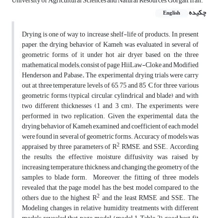
University of Agricultural Sciences and Natural Resources, Gorgan, Iran.
چکیده
English
Drying is one of way to increase shelf-life of products. In present
paper, the drying behavior of Kameh was evaluated in several of
geometric forms of it under hot air dryer based on the three
mathematical models; consist of page, HiiLaw-Cloke and Modified
Henderson and Pabase
.
The experimental drying trials were carry
out at three temperature levels of 65, 75 and 85 °C for three various
geometric forms (typical circular, cylindrical and blade) and with
two different thicknesses (1 and 3 cm). The experiments were
performed in two replication. Given the experimental data, the
drying behavior of Kameh examined and coefficient of each model
were found in several of geometric forms. Accuracy of models was
2
appraised by three parameters of R
, RMSE, and SSE. According
the results, the effective moisture diffusivity was raised by
increasing temperature, thickness, and changing the geometry of the
samples to blade form. Moreover, the fitting of three models
revealed that the page model has the best model compared to the
2
others due to the highest R
and the least RMSE and SSE. The
Modeling changes in relative humidity treatments with different