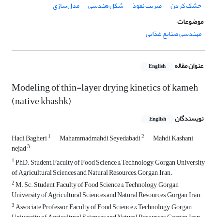
خشک کردن
ضریب نفوذ
شکل هندسی
مدل‌سازی
موضوعات
مهندسی صنایع غذایی
عنوان مقاله
English
Modeling of thin-layer drying kinetics of kameh
(native khashk)
نویسندگان
English
1
2
Hadi Bagheri
Mahammadmahdi Seyedabadi
Mahdi Kashani
3
nejad
1
PhD. Student, Faculty of Food Science & Technology, Gorgan University
of Agricultural Sciences and Natural Resources, Gorgan, Iran.
2
M. Sc. Student, Faculty of Food Science & Technology, Gorgan
University of Agricultural Sciences and Natural Resources, Gorgan, Iran.
3
Associate Professor, Faculty of Food Science & Technology, Gorgan