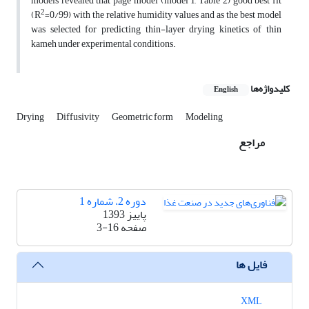
models revealed that page model (model 1, Table 2) good best fit
2
(R
=0/99) with the relative humidity values and as the best model
was selected for predicting thin-layer drying kinetics of thin
kameh under experimental conditions.
کلیدواژه‌ها
English
Drying
Diffusivity
Geometric form
Modeling
مراجع
دوره 2، شماره 1
پاییز 1393
صفحه
3-16
فایل ها
XML