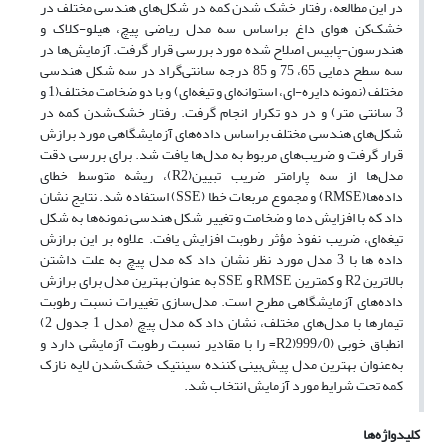
در این مطالعه، رفتار خشک شدن کمه در شکل‌های هندسی مختلف در
خشک‌کن هوای داغ براساس سه مدل ریاضی پیچ، هیلو-کلاک و
هندرسون-پابیس اصلاح شده مورد بررسی قرار گرفت. آزمایش‌ها در
سه سطح دمایی 65، 75 و 85 درجه سانتی‌گراد در سه شکل هندسی
مختلف (نمونه دایره-ای، استوانه‌ای و تیغه‌ای) و با دو ضخامت مختلف(1 و
3 سانتی متر) و در دو تکرار انجام گرفت. رفتار خشک‌شدن کمه در
شکل‌های هندسی مختلف براساس داده‌های آزمایشگاهی مورد برازش
قرار گرفت و ضریب‌های مربوط به مدل‌ها یافت شد. برای بررسی دقت
مدل‌ها از سه پارامتر ضریب تبیین(R2)، ریشه متوسط خطای
داده‌ها(RMSE) و مجموع مربعات خطا (SSE) استفاده شد. نتایج نشان
داد که با افزایش دما و ضخامت و تغییر شکل هندسی نمونه‌ها به شکل
تیغه‌ای، ضریب نفوذ مؤثر رطوبت افزایش یافت. علاوه بر این برازش
داده ها با 3 مدل مورد نظر نشان داد که مدل پیچ به علت داشتن
بالاترین R2 و کمترین RMSE و SSE به عنوان بهترین مدل برای برازش
داده‌های آزمایشگاهی مطرح است. مدل‌سازی تغییرات نسبت رطوبت
تیمارها با مدل‌های مختلف، نشان داد که مدل پیچ (مدل 1 جدول 2)
انطباق خوبی (999/0(R2= را با مقادیر نسبت رطوبت آزمایشی دارد و
به‌عنوان بهترین مدل پیش‌بینی کننده سینتیک خشک‌شدن لایه نازک
کمه تحت شرایط مورد آزمایش انتخاب شد.
کلیدواژه‌ها