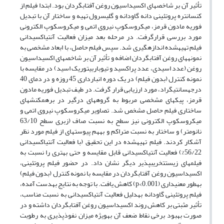
تأثیر آن بر شاخص‎های اکسیداسیون روغن آفتابگردان بود. ابتدا فیلم از
کنسانتره پروتئینی دانه گاودانه و گلیسرول تهیه و ساختار آن با تبدیل
فوریه مادون قرمز، میکروسکوپ نیروی اتمی و میکروسکوپ الکترونی
مورد بررسی قرارگرفت. در مرحله بعد میزان فعالیت آنتی‎اکسیدانی
فیلم تهیه‎شده اندازه‎گیری شد. سپس فیلم حاصل، با ابعاد مشخصی به
نمونه‎های روغن آفتابگردان اضافه و تأثیر آن بر شاخص‎های اکسیداسیون
روغن (عدد اسیدی، عدد پراکسید و تیوباربیتوریک اسید) در مقایسه با
نمونه کنترل (بدون فیلم) در یک دوره انبارداری 45 روزه و در دمای 40
درجه‎سانتی‎گراد، مورد ارزیابی قرار گرفت. در طیف تبدیل فوریه مادون
قرمز، پیک‎های مشخصی مربوط به گروه‎های درگیر در برهم‎کنش‎های
ساختاری فیلم حاصل مشخص شد. تصاویر میکروسکوپ نیروی اتمی و
میکروسکوپ الکترونی نیز سطح به نسبت صاف (زبری سطح 63/10
نانومتر) و ساختار به نسبت متراکم و به‎هم پیوسته‎ای از فیلم مورد نظر
آشکار کردند. فیلم تهیه‎شده در این تحقیق (با فعالیت آنتی‎اکسیدانی
56/22%) فعالیت آنتی‎اکسیدانی قابل مقایسه و حتی بهتری را نسبت به
فیلم‎های زیست‎تخریب‎پذیر دیگر نشان داد. در حضور فیلم پروتئینی،
اکسیداسیون روغن آفتابگردان در مقایسه با نمونه کنترل (بدون فیلم)
به‎طور معنی‎داری (p<0.001) کاهش یافت. با توجه به نتایج به‎دست آمده،
فیلم پروتئینی گاودانه به‎دلیل فعالیت آنتی‎اکسیدانی به نسبت مناسب،
تأثیر مثبتی بر کاهش روند اکسیداسیون روغن آفتابگردان داشته و در
صورت بهبود برخی نقاط ضعف آن به‎ویژه میزان نفوذپذیری به رطوبت