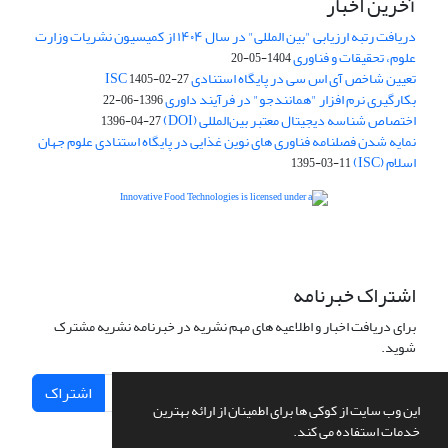
آخرین اخبار
دریافت رتبه ارزیابی "بین المللی" در سال ۱۴۰۴ از کمیسیون نشریات وزارت
علوم، تحقیقات و فناوری
1404-05-20
تعیین شاخص آی اس سی در پایگاه استنادی ISC
1405-02-27
بکارگیری نرم افزار "همانندجو" در فرآیند داوری
1396-06-22
اختصاص شناسه دیجیتال معتبر بین‌المللی (DOI)
1396-04-27
نمایه شدن فصلنامه فناوری های نوین غذایی در پایگاه استنادی علوم جهان
اسلام (ISC)
1395-03-11
is licensed under a
Creative
Innovative Food Technologies (IFT)
Commons Attribution 4.0 International License
اشتراک خبرنامه
برای دریافت اخبار و اطلاعیه های مهم نشریه در خبرنامه نشریه مشترک
شوید.
اشتراک
این وب سایت از کوکی ها برای اطمینان از ارائه بهترین
خدمات استفاده می کند.