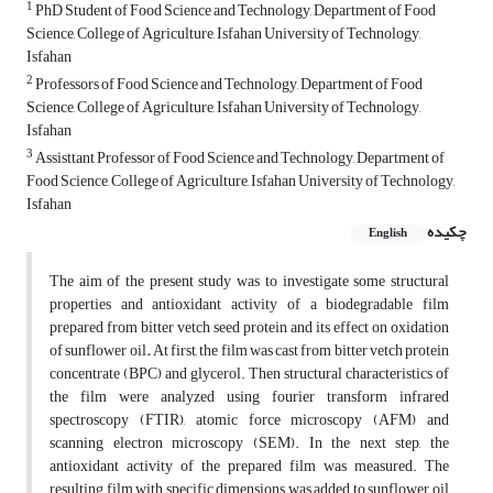
1
PhD Student of Food Science and Technology, Department of Food
Science, College of Agriculture, Isfahan University of Technology,
Isfahan
2
Professors of Food Science and Technology, Department of Food
Science, College of Agriculture, Isfahan University of Technology,
Isfahan
3
Assisttant Professor of Food Science and Technology, Department of
Food Science, College of Agriculture, Isfahan University of Technology,
Isfahan
چکیده
English
The aim of the present study was to investigate some structural
properties and antioxidant activity of a biodegradable film
prepared from bitter vetch seed protein and its effect on oxidation
of sunflower oil
.
At first, the film was cast from bitter vetch protein
concentrate (BPC) and glycerol. Then structural characteristics of
the film were analyzed using fourier transform infrared
spectroscopy (FTIR), atomic force microscopy (AFM) and
scanning electron microscopy (SEM). In the next step, the
antioxidant activity of the prepared film was measured. The
resulting film with specific dimensions was added to sunflower oil