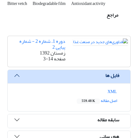
Bitter vetch
Biodegradable film
Antioxidant activity
مراجع
دوره 1، شماره 2 - شماره
پیاپی 2
زمستان 1392
صفحه
3-14
فایل ها
XML
اصل مقاله
559.48 K
سابقه مقاله
هم رسانی