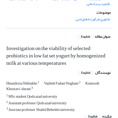
قابلیت زنده مانی
موضوعات
فناوری فرآورده های لبنی
عنوان مقاله
English
Investigation on the viability of selected
probiotics in low fat set yogurt by homogenized
milk at various temperatures
نویسندگان
English
1
2
Hmaidreza Nikbakhe
Vajiheh Fadaei Noghani
Kianoosh
3
Khosravi-darani
1
MSc student, Qods azad university
2
Assistant professor, Qods azad university
3
Asociate professor, Shahid Beheshti university
چکیده
English