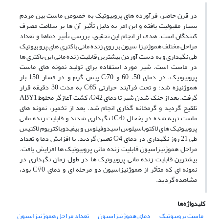
در قرن حاضر، فرآورده های پروبیوتیک به خصوص ماست بین مردم
بسیار مقبولیت یافته و این امر به دلیل تأثیر آن ها بر سلامت مصرف
کنندگان است. هدف از انجام این تحقیق، بررسی تأثیر دماها و تعداد
مراحل مختلف هموژنیزا سیون بر روی زنده مانی باکتری های پرو بیوتیک
طی نگهداری و به دست آوردن بیشترین قابلیت زنده مانی این باکتری ها
در ماست است. شیر مورد استفاده برای تولید نمونه های ماست
پروبیوتیک، در دمای 50، 60 و C°70 پیش گرم و در فشار 150 بار
هموژنیزه شد؛ و تحت فرآیند حرارتی C°85 به مدت 30 دقیقه قرار
گرفت. بعد از خنک شدن شیر تا دمای C°42، کشت آغازگر مخلوط ABY1
تلقیح گردید و گرمخانه گذاری انجام شد. بعد از تخمیر، نمونه های
ماست تهیه شده در یخچال (C°4) نگهداری شدند و قابلیت زنده مانی
پروبیوتیک های لاکتوباسیلوس اسیدوفیلوس و بیفیدوباکتریوم لاکتیس
طی 21 روز نگهداری در دمای C°4 تعیین گردید. با افزایش دما و تعداد
مراحل هموژنیزاسیون قابلیت زنده مانی پروبیوتیک ها افزایش یافت.
بیشترین قابلیت زنده مانی پروبیوتیک ها در طول زمان نگهداری در
نمونه ای که متأثر از هموژنیزاسیون دو مرحله ای و دمای C°70 بود،
مشاهده گردید.
کلیدواژه‌ها
ماست پروبیوتیک
دمای هموژنیزاسیون
تعداد مراحل هموژنیزاسیون