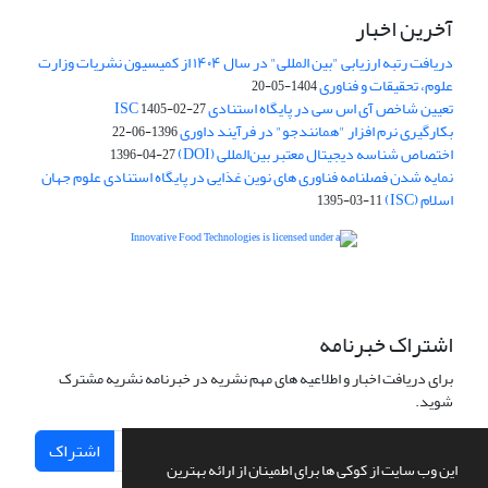
آخرین اخبار
دریافت رتبه ارزیابی "بین المللی" در سال ۱۴۰۴ از کمیسیون نشریات وزارت
علوم، تحقیقات و فناوری
1404-05-20
تعیین شاخص آی اس سی در پایگاه استنادی ISC
1405-02-27
بکارگیری نرم افزار "همانندجو" در فرآیند داوری
1396-06-22
اختصاص شناسه دیجیتال معتبر بین‌المللی (DOI)
1396-04-27
نمایه شدن فصلنامه فناوری های نوین غذایی در پایگاه استنادی علوم جهان
اسلام (ISC)
1395-03-11
is licensed under a
Creative
Innovative Food Technologies (IFT)
Commons Attribution 4.0 International License
اشتراک خبرنامه
برای دریافت اخبار و اطلاعیه های مهم نشریه در خبرنامه نشریه مشترک
شوید.
اشتراک
این وب سایت از کوکی ها برای اطمینان از ارائه بهترین