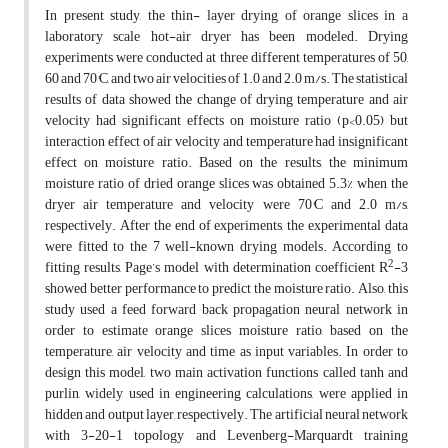
In present study, the thin- layer drying of orange slices in a
laboratory scale hot-air dryer has been modeled. Drying
experiments were conducted at three different temperatures of 50,
60 and 70°C, and two air velocities of 1.0 and 2.0 m/s. The statistical
results of data showed the change of drying temperature and air
velocity had significant effects on moisture ratio (p<0.05) but
interaction effect of air velocity and temperature had insignificant
effect on moisture ratio. Based on the results, the minimum
moisture ratio of dried orange slices was obtained 5.3% when the
dryer air temperature and velocity were 70°C and 2.0 m/s,
respectively. After the end of experiments, the experimental data
were fitted to the 7 well-known drying models. According to
2
fitting results, Page’s model with determination coefficient R
-3
showed better performance to predict the moisture ratio. Also, this
study used a feed forward back propagation neural network in
order to estimate orange slices moisture ratio, based on the
temperature, air velocity and time as input variables. In order to
design this model, two main activation functions called tanh and
purlin, widely used in engineering calculations, were applied in
hidden and output layer, respectively. The artificial neural network
with 3-20-1 topology and Levenberg-Marquardt training