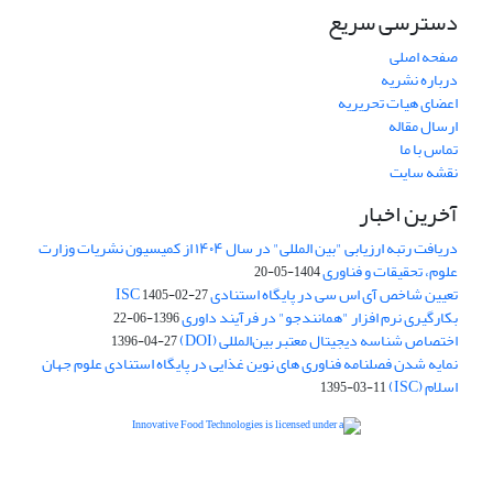
دسترسی سریع
صفحه اصلی
درباره نشریه
اعضای هیات تحریریه
ارسال مقاله
تماس با ما
نقشه سایت
آخرین اخبار
دریافت رتبه ارزیابی "بین المللی" در سال ۱۴۰۴ از کمیسیون نشریات وزارت
علوم، تحقیقات و فناوری
1404-05-20
تعیین شاخص آی اس سی در پایگاه استنادی ISC
1405-02-27
بکارگیری نرم افزار "همانندجو" در فرآیند داوری
1396-06-22
اختصاص شناسه دیجیتال معتبر بین‌المللی (DOI)
1396-04-27
نمایه شدن فصلنامه فناوری های نوین غذایی در پایگاه استنادی علوم جهان
اسلام (ISC)
1395-03-11
is licensed under a
Creative
Innovative Food Technologies (IFT)
Commons Attribution 4.0 International License