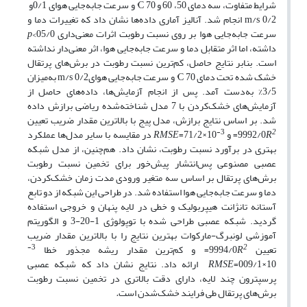
شرایط متفاوت، سه دمای 50، 60 و 70 C° و سرعت جابه‌جایی هوای 0/1و
0/2 m/s انجام شد. آنالیز آماری داده‌ها نشان داد که تغییرات دما و
سرعت جابه‌جایی هوا بر روی نسبت رطوبت اثرات معنی‌داری 05/0>
p
داشته، اما اثر متقابل دما و سرعت جابه‌جایی هوا، اثر معنی‌دار نداشته
است. بنابر نتایج حاصل، کم‌ترین نسبت رطوبت در برش‌های پرتقال
خشک شده تحت دمای 70 C° و سرعت جابه‌جایی هوای0/2 m/s به‌میزان
3/5% به‌دست آمد. پس از انجام آزمایش‌ها، داده‌های حاصل از
آزمایش‌های خشک‌کردن با 7 مدل شناخته‌شده ریاضی برازش داده
شد. بر اساس نتایج برازش، مدل پیج با بالاترین مقدار ضریب تعیین
3-
2
R
9992/0
= و
10×71/2=
RMSE
در مقایسه با سایر مدل‌ها عملکرد
بهتری در برآورد نسبت رطوبت، نشان داد. هم‌چنین، از مدل شبکه
عصبی مصنوعی پس‌انتشار پیش‌خور برای تخمین نسبت رطوبت
برش‌های پرتقال بر اساس سه متغیر ورودی مدت زمان خشک‌کردن،
دما و سرعت جابه‌جایی هوا استفاده شد. در طراحی این شبکه از دو تابع
آستانه تانژانت هیپربولیک و خطی در لایه پنهان و خروجی استفاده
گردید. شبکه عصبی طراحی شده با توپولوژی 1-20-3 و الگوریتم
آموزشی لونبرگ-مارکوات بهترین نتایج را با بالاترین مقدار ضریب
3-
2
تعیین 9994/0
R
= و کم‌ترین مقدار ریشه مجذور خطا
10×009/1=
RMSE
ارائه داد. نتایج نشان داد که شبکه عصبی
پرسپترون چند لایه، دارای دقت بالاتری در تخمین نسبت رطوبت
برش‌های پرتقال طی فرایند خشک‌شدن است
.