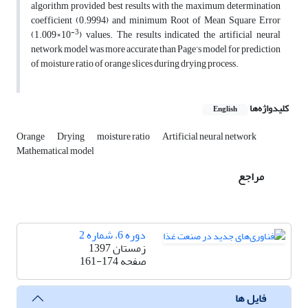
algorithm provided best results with the maximum determination
coefficient (0.9994) and minimum Root of Mean Square Error
-3
(1.009×10
) values. The results indicated the artificial neural
network model was more accurate than Page’s model for prediction
of moisture ratio of orange slices during drying process.
کلیدواژه‌ها
English
Orange
Drying
moisture ratio
Artificial neural network
Mathematical model
مراجع
دوره 6، شماره 2
زمستان 1397
صفحه
161-174
فایل ها