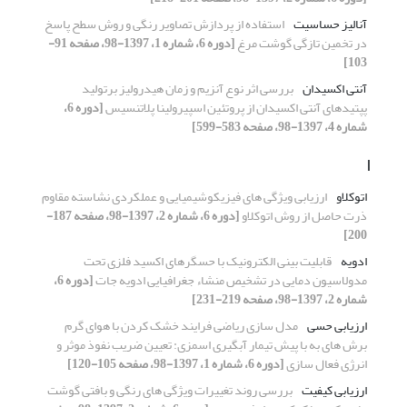
آنالیز حساسیت
استفاده از پردازش تصاویر رنگی و روش سطح پاسخ
در تخمین تازگی گوشت مرغ
[دوره 6، شماره 1، 1397-98، صفحه 91-
103]
آنتی اکسیدان
بررسی اثر نوع آنزیم و زمان هیدرولیز برتولید
پپتیدهای آنتی اکسیدان از پروتئین اسپیرولینا پلاتنسیس
[دوره 6،
شماره 4، 1397-98، صفحه 583-599]
ا
اتوکلاو
ارزیابی ویژگی های فیزیکوشیمیایی و عملکردی نشاسته مقاوم
ذرت حاصل از روش اتوکلاو
[دوره 6، شماره 2، 1397-98، صفحه 187-
200]
ادویه
قابلیت بینی الکترونیک با حسگرهای اکسید فلزی تحت
مدولاسیون دمایی در تشخیص منشاء جغرافیایی ادویه جات
[دوره 6،
شماره 2، 1397-98، صفحه 219-231]
ارزیابی حسی
مدل‏ سازی ریاضی فرایند خشک ‏کردن با هوای گرم
برش ‏های به با پیش‏ تیمار آبگیری اسمزی: تعیین ضریب نفوذ موثر و
انرژی فعال‏ سازی
[دوره 6، شماره 1، 1397-98، صفحه 105-120]
ارزیابی کیفیت
بررسی روند تغییرات ویژگی های رنگی و بافتی گوشت