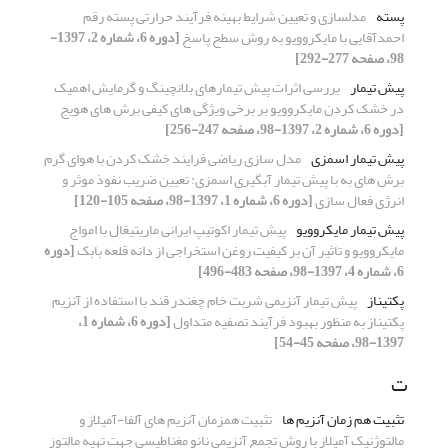
پسته
مدلسازی و تعیین شرایط بهینه فرآیند حرارتی پسته رقم
احمدآقایی با مایکروویو به روش سطح پاسخ
[دوره 6، شماره 2، 1397-
98، صفحه 277-292]
پیش تیمار
بررسی اثرات پیش تیمارهای بلانچینگ و گرمایش اهمیک
در خشک کردن مایکروویو بر برخی ویژگی های کیفی برش های هویج
[دوره 6، شماره 2، 1397-98، صفحه 247-256]
پیش تیمار اسمزی
مدل‏ سازی ریاضی فرایند خشک ‏کردن با هوای گرم
برش ‏های به با پیش‏ تیمار آبگیری اسمزی: تعیین ضریب نفوذ موثر و
انرژی فعال‏ سازی
[دوره 6، شماره 1، 1397-98، صفحه 105-120]
پیش تیمار مایکروویو
پیش تیمار اکوتیپ ایرانی ماریتیغال با امواج
مایکروویو و تاثیر آن بر کیفیت روغن استخراجی از دانه قلعه بابک
[دوره
6، شماره 4، 1397-98، صفحه 483-496]
پکتیناز
پیش تیمار آنزیمی شربت خام چغندر قند با استفاده از آنزیم
پکتیناز به منظور بهبود فرآیند تصفیه متداول
[دوره 6، شماره 1،
1397-98، صفحه 45-54]
ت
تثبیت هم زمان آنزیم ها
تثبیت همزمان آنزیم های آلفا-آمیلاز و
مالتوژنیک آمیلاز با روش تجمع آنزیمی نانو مغناطیسی جهت تهیه مالتوز