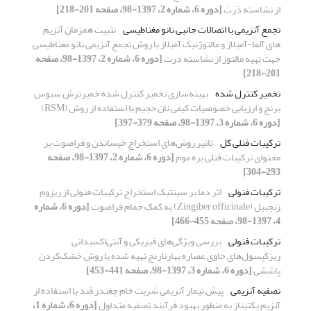
از نشاسته ذرت
[دوره 6، شماره 2، 1397-98، صفحه 201-218]
تجمع آنزیمی با اتصالات جانبی نانو مغناطیسی
تثبیت همزمان آنزیم
های آلفا-آمیلاز و مالتوژنیک آمیلاز با روش تجمع آنزیمی نانو مغناطیسی
جهت تهیه مالتوز از نشاسته ذرت
[دوره 6، شماره 2، 1397-98، صفحه
201-218]
تخمیر کنترل شده
بهینه‌سازی تخمیر کنترل شده خمیرترش سبوس
برنج و ارزیابی خصوصیات کیفی نان حجیم با استفاده از روش (RSM)
[دوره 6، شماره 3، 1397-98، صفحه 379-397]
ترکیبات فنلی کل
تاثیر روش‌های استخراج خیساندن و فراصوت بر
محتوای ترکیبات فنلی بره موم
[دوره 6، شماره 2، 1397-98، صفحه
293-304]
ترکیبات فنولی
اثر دما بر سینتیک استخراج ترکیبات فنولی از ریزوم
زنجبیل (Zingiber officinale) به کمک حمام فراصوت
[دوره 6، شماره
4، 1397-98، صفحه 455-466]
ترکیبات فنولی
بررسی ویژگی‌های فیزیکی و آنتی‌اکسیدانی
ریزکپسول‌های حاوی عصاره بهارنارنج تهیه شده با روش خشک‌کردن
پاششی
[دوره 6، شماره 3، 1397-98، صفحه 441-453]
تصفیه آنزیمی
پیش تیمار آنزیمی شربت خام چغندر قند با استفاده از
آنزیم پکتیناز به منظور بهبود فرآیند تصفیه متداول
[دوره 6، شماره 1،