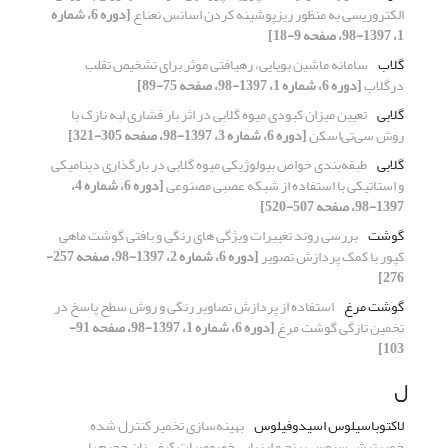
الکتروریسی به منظور ریزپوشینه کردن اسانس نعناع
[دوره 6، شماره
1، 1397-98، صفحه 9-18]
گلاب
سامانه ماشین بویایی، رهیافتی موثر برای تشخیص تقلب
درگلاب
[دوره 6، شماره 1، 1397-98، صفحه 75-89]
گلابی
تعیین میزان کبودی میوه گلابی در اثر بار فشاری لبه نازک با
روش سی‌تی‌اسکن
[دوره 6، شماره 3، 1397-98، صفحه 305-321]
گلابی
طبقه‌بندی خواص بیولوژیکی میوه گلابی در بارگذاری دینامیکی
و استاتیکی با استفاده از شبکه عصبی مصنوعی
[دوره 6، شماره 4،
1397-98، صفحه 507-520]
گوشت
بررسی روند تغییرات ویژگی های رنگی و بافتی گوشت ماهی
کپور با کمک پردازش تصویر
[دوره 6، شماره 2، 1397-98، صفحه 257-
276]
گوشت مرغ
استفاده از پردازش تصاویر رنگی و روش سطح پاسخ در
تخمین تازگی گوشت مرغ
[دوره 6، شماره 1، 1397-98، صفحه 91-
103]
ل
لاکتوباسیلوس اسیدوفیلوس
بهینه‌سازی تخمیر کنترل شده
خمیرترش سبوس برنج و ارزیابی خصوصیات کیفی نان حجیم با