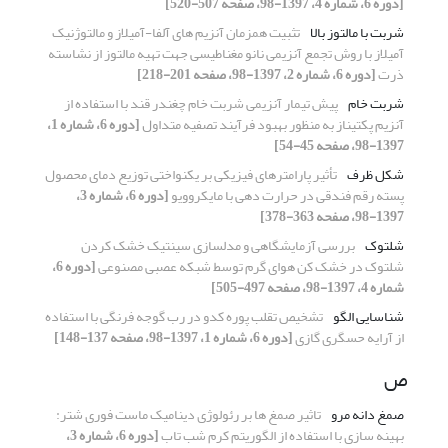
[دوره 6، شماره 4، 1397-98، صفحه 507-520]
شربت با مالتوز بالا
تثبیت همزمان آنزیم های آلفا-آمیلاز و مالتوژنیک
آمیلاز با روش تجمع آنزیمی نانو مغناطیسی جهت تهیه مالتوز از نشاسته
ذرت
[دوره 6، شماره 2، 1397-98، صفحه 201-218]
شربت خام
پیش تیمار آنزیمی شربت خام چغندر قند با استفاده از
آنزیم پکتیناز به منظور بهبود فرآیند تصفیه متداول
[دوره 6، شماره 1،
1397-98، صفحه 45-54]
شکل ظرف
تأثیر پارامترهای فیزیکی بر یکنواختی توزیع دمای محصول
پسته رقم فندقی در حرارت دهی با مایکروویو
[دوره 6، شماره 3،
1397-98، صفحه 363-378]
شلتوک
بررسی آزمایشگاهی و مدلسازی سینتیک خشک کردن
شلتوک در خشک کن هوای گرم توسط شبکه عصبی مصنوعی
[دوره 6،
شماره 4، 1397-98، صفحه 497-505]
شناسایی الگو
تشخیص تقلب پوره کدو در رب گوجه فرنگی با استفاده
از آرایه حسگری گازی
[دوره 6، شماره 1، 1397-98، صفحه 137-148]
ص
صمغ دانه مرو
تاثیر صمغ ها بر رئولوژی دینامیک ماست فوری شتر:
بهینه سازی با استفاده از الگوریتم کرم شب تاب
[دوره 6، شماره 3،