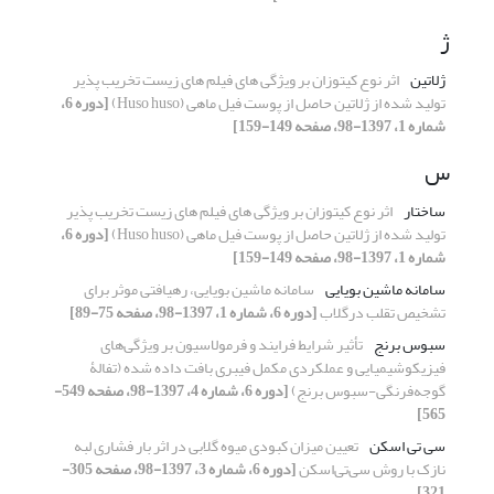
ژ
ژلاتین
اثر نوع کیتوزان بر ویژگی های فیلم های زیست تخریب پذیر
تولید شده از ژلاتین حاصل از پوست فیل ماهی (Huso huso)
[دوره 6،
شماره 1، 1397-98، صفحه 149-159]
س
ساختار
اثر نوع کیتوزان بر ویژگی های فیلم های زیست تخریب پذیر
تولید شده از ژلاتین حاصل از پوست فیل ماهی (Huso huso)
[دوره 6،
شماره 1، 1397-98، صفحه 149-159]
سامانه ماشین بویایی
سامانه ماشین بویایی، رهیافتی موثر برای
تشخیص تقلب درگلاب
[دوره 6، شماره 1، 1397-98، صفحه 75-89]
سبوس برنج
تأثیر شرایط فرایند و فرمولاسیون بر ویژگی‌های
فیزیکوشیمیایی و عملکردی مکمل فیبری بافت داده شده (تفالۀ
گوجه‌فرنگی-سبوس برنج)
[دوره 6، شماره 4، 1397-98، صفحه 549-
565]
سی تی اسکن
تعیین میزان کبودی میوه گلابی در اثر بار فشاری لبه
نازک با روش سی‌تی‌اسکن
[دوره 6، شماره 3، 1397-98، صفحه 305-
321]