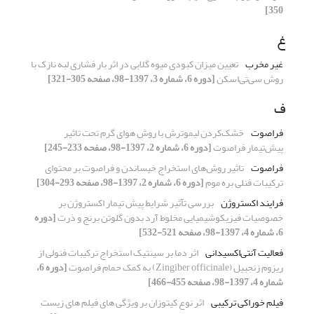
350]
غ
غیر مخرب
تعیین میزان کبودی میوه گلابی در اثر بار فشاری لبه نازک با
روش سی‌تی‌اسکن
[دوره 6، شماره 3، 1397-98، صفحه 305-321]
ف
فراصوت
خشک‌کردن لیموترش با روش هوای گرم تحت تاثیر
پیش‌تیمار فراصوت
[دوره 6، شماره 2، 1397-98، صفحه 233-245]
فراصوت
تاثیر روش‌های استخراج خیساندن و فراصوت بر محتوای
ترکیبات فنلی بره موم
[دوره 6، شماره 2، 1397-98، صفحه 293-304]
فرایند اکستروژن
بررسی تآثیر شرایط پیش تیمار اکستروژن بر
خصوصیات فیزیکوشیمیایی مخلوط آرد بدون گلوتن برنج و ذرت
[دوره
6، شماره 4، 1397-98، صفحه 521-532]
فعالیت آنتی‌اکسیدانی
اثر دما بر سینتیک استخراج ترکیبات فنولی از
ریزوم زنجبیل (Zingiber officinale) به کمک حمام فراصوت
[دوره 6،
شماره 4، 1397-98، صفحه 455-466]
فیلم خوراکی ترکیبی
اثر نوع کیتوزان بر ویژگی های فیلم های زیست