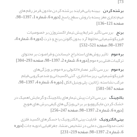
73]
برشته کردن
بهینه یابی فرایند برشته کردن مادون قرمز رقم های
مهم تجاری مغز پسته با روش سطح پاسخ
[دوره 6، شماره 1، 1397-98،
صفحه 121-136]
برنج
بررسی تآثیر شرایط پیش تیمار اکستروژن بر خصوصیات
فیزیکوشیمیایی مخلوط آرد بدون گلوتن برنج و ذرت
[دوره 6، شماره 4،
1397-98، صفحه 521-532]
بره موم
تاثیر روش‌های استخراج خیساندن و فراصوت بر محتوای
ترکیبات فنلی بره موم
[دوره 6، شماره 2، 1397-98، صفحه 293-304]
بره موم
بررسی تأثیر عصاره اتانولی بره موم بر ویژگی‌های
فیزیکوشیمیایی، ریزساختاری، آنتی اکسیدانی و ضدمیکروبی فیلم
مرکب نشاسته – ژلاتین – پلی وینیل الکل
[دوره 6، شماره 4، 1397-98،
صفحه 567-581]
بلانچینگ
بررسی اثرات پیش تیمارهای بلانچینگ و گرمایش اهمیک در
خشک کردن مایکروویو بر برخی ویژگی های کیفی برش های هویج
[دوره 6، شماره 2، 1397-98، صفحه 247-256]
بینی الکترونیک
قابلیت بینی الکترونیک با حسگرهای اکسید فلزی
تحت مدولاسیون دمایی در تشخیص منشاء جغرافیایی ادویه جات
[دوره
6، شماره 2، 1397-98، صفحه 219-231]