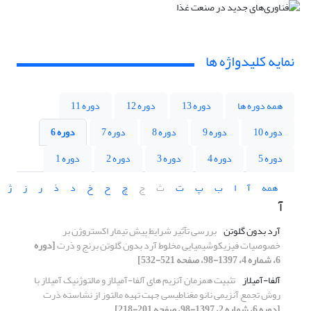
نمایه کلیدواژه ها
همه دوره ها
دوره 13
دوره 12
دوره 11
دوره 10
دوره 9
دوره 8
دوره 7
دوره 6
دوره 5
دوره 4
دوره 3
دوره 2
دوره 1
همه
آ
ا
ب
پ
ت
ث
ج
چ
ح
خ
د
ذ
ر
ز
ژ
آ
آرد بدون گلوتن
بررسی تآثیر شرایط پیش تیمار اکستروژن بر
خصوصیات فیزیکوشیمیایی مخلوط آرد بدون گلوتن برنج و ذرت
[دوره
6، شماره 4، 1397-98، صفحه 521-532]
آلفا-آمیلاز
تثبیت همزمان آنزیم های آلفا-آمیلاز و مالتوژنیک آمیلاز با
روش تجمع آنزیمی نانو مغناطیسی جهت تهیه مالتوز از نشاسته ذرت
[دوره 6، شماره 2، 1397-98، صفحه 201-218]