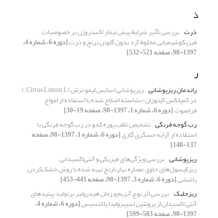
ذ
ذرت
بررسی تآثیر شرایط پیش تیمار اکستروژن بر خصوصیات
فیزیکوشیمیایی مخلوط آرد بدون گلوتن برنج و ذرت
[دوره 6، شماره 4،
1397-98، صفحه 521-532]
ر
راندمان ریزپوشانی
ریزپوشانی اسانس لیمو ترش (Citrus Limon L.)
در کمپلکس کیتوزان-نشاسته اصلاح شده با استفاده از امواج
فراصوت
[دوره 6، شماره 1، 1397-98، صفحه 19-30]
رب گوجه فرنگی
تشخیص تقلب پوره کدو در رب گوجه فرنگی با
استفاده از آرایه حسگری گازی
[دوره 6، شماره 1، 1397-98، صفحه
137-148]
ریزپوشانی
بررسی ویژگی‌های فیزیکی و آنتی‌اکسیدانی
ریزکپسول‌های حاوی عصاره بهارنارنج تهیه شده با روش خشک‌کردن
پاششی
[دوره 6، شماره 3، 1397-98، صفحه 441-453]
ریزجلبک
بررسی اثر نوع آنزیم و زمان هیدرولیز برتولید پپتیدهای
آنتی اکسیدان از پروتئین اسپیرولینا پلاتنسیس
[دوره 6، شماره 4،
1397-98، صفحه 583-599]