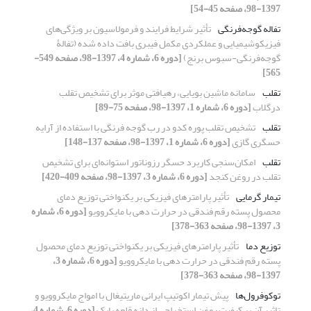
1397-98، صفحه 45-54]
تفاله گوجه‌فرنگی
تأثیر شرایط فرایند و فرمولاسیون بر ویژگی‌های
فیزیکوشیمیایی و عملکردی مکمل فیبری بافت داده شده (تفالۀ
گوجه‌فرنگی-سبوس برنج)
[دوره 6، شماره 4، 1397-98، صفحه 549-
565]
تقلب
سامانه ماشین بویایی، رهیافتی موثر برای تشخیص تقلب
درگلاب
[دوره 6، شماره 1، 1397-98، صفحه 75-89]
تقلب
تشخیص تقلب پوره کدو در رب گوجه فرنگی با استفاده از آرایه
حسگری گازی
[دوره 6، شماره 1، 1397-98، صفحه 137-148]
تقلب
امکان‌سنجی کاربرد حسگر رزوناتور استوانه‌ای برای تشخیص
تقلب در روغن کنجد
[دوره 6، شماره 3، 1397-98، صفحه 409-420]
تیمار گرمایی
تأثیر پارامترهای فیزیکی بر یکنواختی توزیع دمای
محصول پسته رقم فندقی در حرارت دهی با مایکروویو
[دوره 6، شماره
3، 1397-98، صفحه 363-378]
توزیع دما
تأثیر پارامترهای فیزیکی بر یکنواختی توزیع دمای محصول
پسته رقم فندقی در حرارت دهی با مایکروویو
[دوره 6، شماره 3،
1397-98، صفحه 363-378]
توکوفرول‌ها
پیش تیمار اکوتیپ ایرانی ماریتیغال با امواج مایکروویو و
تاثیر آن بر کیفیت روغن استخراجی از دانه قلعه بابک
[دوره 6، شماره 4،