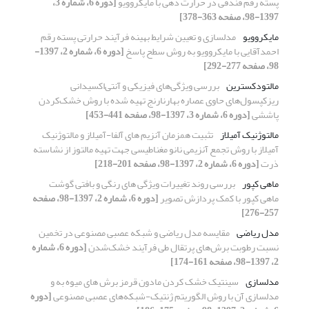
پسته رقم فندقی در حرارت دهی با مایکروویو
[دوره 6، شماره 3،
1397-98، صفحه 363-378]
مایکروویو
مدلسازی و تعیین شرایط بهینه فرآیند حرارتی پسته رقم
احمدآقایی با مایکروویو به روش سطح پاسخ
[دوره 6، شماره 2، 1397-
98، صفحه 277-292]
مالتودکسترین
بررسی ویژگی‌های فیزیکی و آنتی‌اکسیدانی
ریزکپسول‌های حاوی عصاره بهارنارنج تهیه شده با روش خشک‌کردن
پاششی
[دوره 6، شماره 3، 1397-98، صفحه 441-453]
مالتوژنیک آمیلاز
تثبیت همزمان آنزیم های آلفا-آمیلاز و مالتوژنیک
آمیلاز با روش تجمع آنزیمی نانو مغناطیسی جهت تهیه مالتوز از نشاسته
ذرت
[دوره 6، شماره 2، 1397-98، صفحه 201-218]
ماهی کپور
بررسی روند تغییرات ویژگی های رنگی و بافتی گوشت
ماهی کپور با کمک پردازش تصویر
[دوره 6، شماره 2، 1397-98، صفحه
257-276]
مدل ریاضی
مقایسه مدل‌ ریاضی و شبکه عصبی مصنوعی در تخمین
نسبت رطوبت برش‌های پرتقال طی فرآیند خشک‌شدن
[دوره 6، شماره
2، 1397-98، صفحه 161-174]
مدلسازی
سینتیک خشک کردن مادون قرمز برش های میوه به و
مدلسازی آن با روش الگوریتم ژنتیک-شبکه‌های عصبی مصنوعی
[دوره