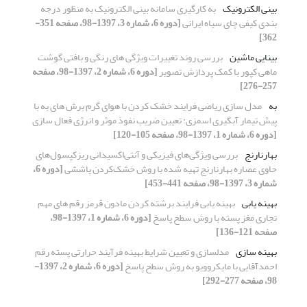
بینی الکترونیک
به کارگیری سامانه بینی الکترونیک به منظور درجه
بندی کیفی چای سیاه ایرانی
[دوره 6، شماره 3، 1397-98، صفحه 351-
362]
بینایی ماشین
بررسی روند تغییرات ویژگی های رنگی و بافتی گوشت
ماهی کپور با کمک پردازش تصویر
[دوره 6، شماره 2، 1397-98، صفحه
257-276]
به
مدل‏ سازی ریاضی فرایند خشک ‏کردن با هوای گرم برش ‏های به با
پیش‏ تیمار آبگیری اسمزی: تعیین ضریب نفوذ موثر و انرژی فعال‏ سازی
[دوره 6، شماره 1، 1397-98، صفحه 105-120]
بهارنارنج
بررسی ویژگی‌های فیزیکی و آنتی‌اکسیدانی ریزکپسول‌های
حاوی عصاره بهارنارنج تهیه شده با روش خشک‌کردن پاششی
[دوره 6،
شماره 3، 1397-98، صفحه 441-453]
بهینه یابی
بهینه یابی فرایند برشته کردن مادون قرمز رقم های مهم
تجاری مغز پسته با روش سطح پاسخ
[دوره 6، شماره 1، 1397-98،
صفحه 121-136]
بهینه سازی
مدلسازی و تعیین شرایط بهینه فرآیند حرارتی پسته رقم
احمدآقایی با مایکروویو به روش سطح پاسخ
[دوره 6، شماره 2، 1397-
98، صفحه 277-292]