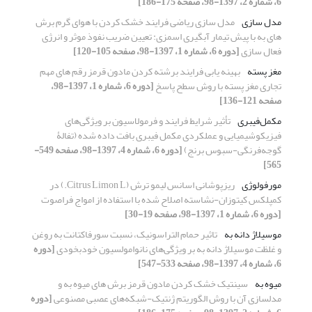
6، شماره 2، 1397-98، صفحه 175-186]
مدل سازی
مدل‏ سازی ریاضی فرایند خشک ‏کردن با هوای گرم برش
‏های به با پیش‏ تیمار آبگیری اسمزی: تعیین ضریب نفوذ موثر و انرژی
فعال‏ سازی
[دوره 6، شماره 1، 1397-98، صفحه 105-120]
مغز پسته
بهینه یابی فرایند برشته کردن مادون قرمز رقم های مهم
تجاری مغز پسته با روش سطح پاسخ
[دوره 6، شماره 1، 1397-98،
صفحه 121-136]
مکمل‌فیبری
تأثیر شرایط فرایند و فرمولاسیون بر ویژگی‌های
فیزیکوشیمیایی و عملکردی مکمل فیبری بافت داده شده (تفالۀ
گوجه‌فرنگی-سبوس برنج)
[دوره 6، شماره 4، 1397-98، صفحه 549-
565]
مورفولوژی
ریزپوشانی اسانس لیمو ترش (Citrus Limon L.) در
کمپلکس کیتوزان-نشاسته اصلاح شده با استفاده از امواج فراصوت
[دوره 6، شماره 1، 1397-98، صفحه 19-30]
موسیلاژ دانه به
تاثیر حمام التراسونیک، نسبت سورفاکتانت به روغن
و غلظت موسیلاژ دانه به بر ویژگی‌های نانوامولسیون خودبخودی
[دوره
6، شماره 4، 1397-98، صفحه 533-547]
میوه به
سینتیک خشک کردن مادون قرمز برش های میوه به و
مدلسازی آن با روش الگوریتم ژنتیک-شبکه‌های عصبی مصنوعی
[دوره