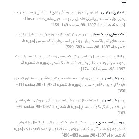
پ
پایداری حرارتی
اثر نوع کیتوزان بر ویژگی های فیلم های زیست تخریب
پذیر تولید شده از ژلاتین حاصل از پوست فیل ماهی (Huso huso)
[دوره 6، شماره 1، 1397-98، صفحه 149-159]
پپتیدهای زیست فعال
بررسی اثر نوع آنزیم و زمان هیدرولیز برتولید
پپتیدهای آنتی اکسیدان از پروتئین اسپیرولینا پلاتنسیس
[دوره 6،
شماره 4، 1397-98، صفحه 583-599]
پرتقال
مقایسه مدل‌ ریاضی و شبکه عصبی مصنوعی در تخمین نسبت
رطوبت برش‌های پرتقال طی فرآیند خشک‌شدن
[دوره 6، شماره 2،
1397-98، صفحه 161-174]
پردازش تصویر
طراحی و توسعه سامانه بینایی ماشین به منظور تعیین
خودکار عیوب ظاهری سیب
[دوره 6، شماره 3، 1397-98، صفحه 341-
350]
پردازش تصویر
استفاده از پردازش تصاویر رنگی و روش سطح پاسخ
در تخمین تازگی گوشت مرغ
[دوره 6، شماره 1، 1397-98، صفحه 91-
103]
پروفیل اسیدهای چرب
پیش تیمار اکوتیپ ایرانی ماریتیغال با امواج
مایکروویو و تاثیر آن بر کیفیت روغن استخراجی از دانه قلعه بابک
[دوره
6، شماره 4، 1397-98، صفحه 483-496]