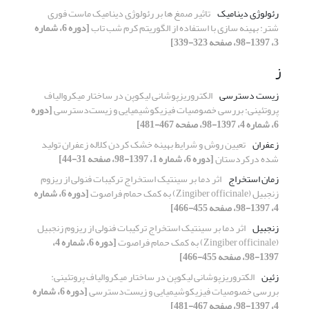
رئولوژی دینامیک
تاثیر صمغ ها بر رئولوژی دینامیک ماست فوری
شتر: بهینه سازی با استفاده از الگوریتم کرم شب تاب
[دوره 6، شماره
3، 1397-98، صفحه 323-339]
ز
زیست دسترسی
الکتروریزپوشانی لیکوپن در ساختار میکروالیاف
پروتئینی: بررسی خصوصیات فیزیکوشیمیایی و زیست‌دسترسی
[دوره
6، شماره 4، 1397-98، صفحه 467-481]
زعفران
تعیین روش و شرایط بهینه خشک کردن کلاله زعفران تولید
شده درکردستان
[دوره 6، شماره 1، 1397-98، صفحه 31-44]
زمان استخراج
اثر دما بر سینتیک استخراج ترکیبات فنولی از ریزوم
زنجبیل (Zingiber officinale) به کمک حمام فراصوت
[دوره 6، شماره
4، 1397-98، صفحه 455-466]
زنجبیل
اثر دما بر سینتیک استخراج ترکیبات فنولی از ریزوم زنجبیل
(Zingiber officinale) به کمک حمام فراصوت
[دوره 6، شماره 4،
1397-98، صفحه 455-466]
زئین
الکتروریزپوشانی لیکوپن در ساختار میکروالیاف پروتئینی:
بررسی خصوصیات فیزیکوشیمیایی و زیست‌دسترسی
[دوره 6، شماره
4، 1397-98، صفحه 467-481]