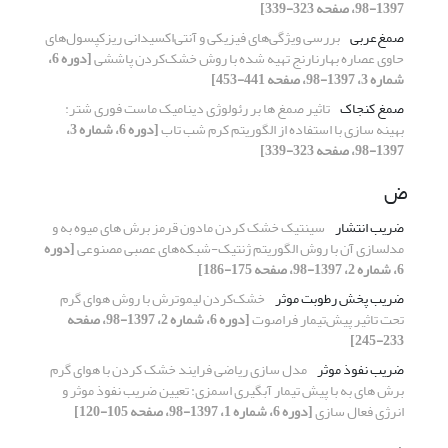
1397-98، صفحه 323-339]
صمغ‌عربی
بررسی ویژگی‌های فیزیکی و آنتی‌اکسیدانی ریزکپسول‌های
حاوی عصاره بهارنارنج تهیه شده با روش خشک‌کردن پاششی
[دوره 6،
شماره 3، 1397-98، صفحه 441-453]
صمغ کنجاک
تاثیر صمغ ها بر رئولوژی دینامیک ماست فوری شتر:
بهینه سازی با استفاده از الگوریتم کرم شب تاب
[دوره 6، شماره 3،
1397-98، صفحه 323-339]
ض
ضریب انتشار
سینتیک خشک کردن مادون قرمز برش های میوه به و
مدلسازی آن با روش الگوریتم ژنتیک-شبکه‌های عصبی مصنوعی
[دوره
6، شماره 2، 1397-98، صفحه 175-186]
ضریب پخش رطوبت موثر
خشک‌کردن لیموترش با روش هوای گرم
تحت تاثیر پیش‌تیمار فراصوت
[دوره 6، شماره 2، 1397-98، صفحه
233-245]
ضریب نفوذ موثر
مدل‏ سازی ریاضی فرایند خشک ‏کردن با هوای گرم
برش ‏های به با پیش‏ تیمار آبگیری اسمزی: تعیین ضریب نفوذ موثر و
انرژی فعال‏ سازی
[دوره 6، شماره 1، 1397-98، صفحه 105-120]