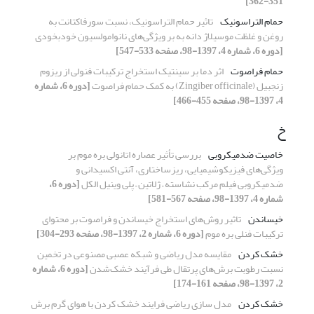
351-362]
حمام التراسونیک
تاثیر حمام التراسونیک، نسبت سورفاکتانت به
روغن و غلظت موسیلاژ دانه به بر ویژگی‌های نانوامولسیون خودبخودی
[دوره 6، شماره 4، 1397-98، صفحه 533-547]
حمام فراصوت
اثر دما بر سینتیک استخراج ترکیبات فنولی از ریزوم
زنجبیل (Zingiber officinale) به کمک حمام فراصوت
[دوره 6، شماره
4، 1397-98، صفحه 455-466]
خ
خاصیت ضدمیکروبی
بررسی تأثیر عصاره اتانولی بره موم بر
ویژگی‌های فیزیکوشیمیایی، ریزساختاری، آنتی اکسیدانی و
ضدمیکروبی فیلم مرکب نشاسته – ژلاتین – پلی وینیل الکل
[دوره 6،
شماره 4، 1397-98، صفحه 567-581]
خیساندن
تاثیر روش‌های استخراج خیساندن و فراصوت بر محتوای
ترکیبات فنلی بره موم
[دوره 6، شماره 2، 1397-98، صفحه 293-304]
خشک کردن
مقایسه مدل‌ ریاضی و شبکه عصبی مصنوعی در تخمین
نسبت رطوبت برش‌های پرتقال طی فرآیند خشک‌شدن
[دوره 6، شماره
2، 1397-98، صفحه 161-174]
خشک کردن
مدل‏ سازی ریاضی فرایند خشک ‏کردن با هوای گرم برش