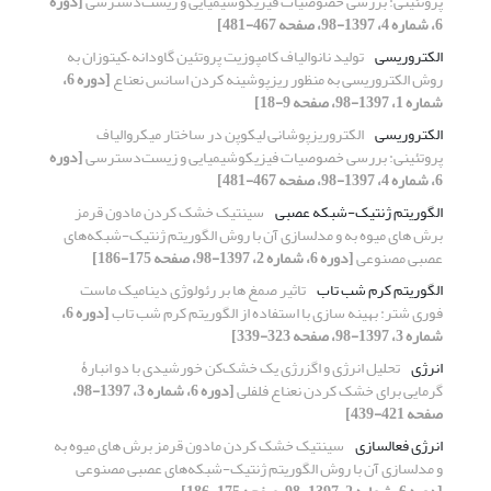
پروتئینی: بررسی خصوصیات فیزیکوشیمیایی و زیست‌دسترسی
[دوره
6، شماره 4، 1397-98، صفحه 467-481]
الکتروریسی
تولید نانوالیاف کامپوزیت پروتئین گاودانه –کیتوزان به
روش الکتروریسی به منظور ریزپوشینه کردن اسانس نعناع
[دوره 6،
شماره 1، 1397-98، صفحه 9-18]
الکتروریسی
الکتروریزپوشانی لیکوپن در ساختار میکروالیاف
پروتئینی: بررسی خصوصیات فیزیکوشیمیایی و زیست‌دسترسی
[دوره
6، شماره 4، 1397-98، صفحه 467-481]
الگوریتم ژنتیک-شبکه عصبی
سینتیک خشک کردن مادون قرمز
برش های میوه به و مدلسازی آن با روش الگوریتم ژنتیک-شبکه‌های
عصبی مصنوعی
[دوره 6، شماره 2، 1397-98، صفحه 175-186]
الگوریتم کرم شب تاب
تاثیر صمغ ها بر رئولوژی دینامیک ماست
فوری شتر: بهینه سازی با استفاده از الگوریتم کرم شب تاب
[دوره 6،
شماره 3، 1397-98، صفحه 323-339]
انرژی
تحلیل انرژی و اگزرژی یک خشک‌کن خورشیدی با دو انبارۀ
گرمایی برای خشک کردن نعناع فلفلی
[دوره 6، شماره 3، 1397-98،
صفحه 421-439]
انرژی فعالسازی
سینتیک خشک کردن مادون قرمز برش های میوه به
و مدلسازی آن با روش الگوریتم ژنتیک-شبکه‌های عصبی مصنوعی