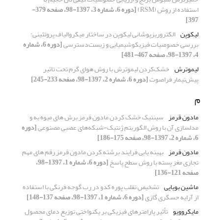
استفاده از روش (RSM)
[دوره 6، شماره 3، 1397-98، صفحه 379-
397]
لیکوپن
الکتروریزپوشانی لیکوپن در ساختار میکروالیاف پروتئینی:
بررسی خصوصیات فیزیکوشیمیایی و زیست‌دسترسی
[دوره 6، شماره
4، 1397-98، صفحه 467-481]
لیموترش
خشک‌کردن لیموترش با روش هوای گرم تحت تاثیر
پیش‌تیمار فراصوت
[دوره 6، شماره 2، 1397-98، صفحه 233-245]
م
مادون قرمز
سینتیک خشک کردن مادون قرمز برش های میوه به و
مدلسازی آن با روش الگوریتم ژنتیک-شبکه‌های عصبی مصنوعی
[دوره
6، شماره 2، 1397-98، صفحه 175-186]
مادون قرمز
بهینه یابی فرایند برشته کردن مادون قرمز رقم های مهم
تجاری مغز پسته با روش سطح پاسخ
[دوره 6، شماره 1، 1397-98،
صفحه 121-136]
ماشین بویایی
تشخیص تقلب پوره کدو در رب گوجه فرنگی با استفاده
از آرایه حسگری گازی
[دوره 6، شماره 1، 1397-98، صفحه 137-148]
مایکروویو
تأثیر پارامترهای فیزیکی بر یکنواختی توزیع دمای محصول