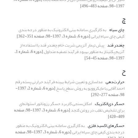
1397-98، صفحه 483-496]
چ
چای سیاه
به کارگیری سامانه بینی الکترونیک به منظور درجه بندی
کیفی چای سیاه ایرانی
[دوره 6، شماره 3، 1397-98، صفحه 351-362]
چغندر قند
پیش تیمار آنزیمی شربت خام چغندر قند با استفاده از
آنزیم پکتیناز به منظور بهبود فرآیند تصفیه متداول
[دوره 6، شماره 1،
1397-98، صفحه 45-54]
ح
حرارت‌دهی
مدلسازی و تعیین شرایط بهینه فرآیند حرارتی پسته رقم
احمدآقایی با مایکروویو به روش سطح پاسخ
[دوره 6، شماره 2، 1397-
98، صفحه 277-292]
حسگر دی‌الکتریک
امکان‌سنجی کاربرد حسگر رزوناتور استوانه‌ای
برای تشخیص تقلب در روغن کنجد
[دوره 6، شماره 3، 1397-98، صفحه
409-420]
حسگرهای اکسید فلزی
به کارگیری سامانه بینی الکترونیک به منظور
درجه بندی کیفی چای سیاه ایرانی
[دوره 6، شماره 3، 1397-98، صفحه