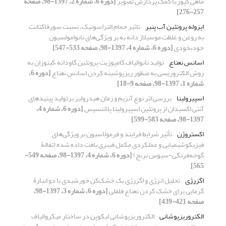
ماهی کپور با کمک پردازش تصویر
[دوره 6، شماره 2، 1397-98، صفحه
257-276]
ایزوله پروتئین آب پنیر
تاثیر حمام التراسونیک، نسبت سورفاکتانت
به روغن و غلظت موسیلاژ دانه به بر ویژگی‌های نانوامولسیون
خودبخودی
[دوره 6، شماره 4، 1397-98، صفحه 533-547]
اسانس نعناع
تولید نانوالیاف کامپوزیت پروتئین گاودانه –کیتوزان به
روش الکتروریسی به منظور ریزپوشینه کردن اسانس نعناع
[دوره 6،
شماره 1، 1397-98، صفحه 9-18]
اسپیرولینا
بررسی اثر نوع آنزیم و زمان هیدرولیز برتولید پپتیدهای
آنتی اکسیدان از پروتئین اسپیرولینا پلاتنسیس
[دوره 6، شماره 4،
1397-98، صفحه 583-599]
اکستروژن
تأثیر شرایط فرایند و فرمولاسیون بر ویژگی‌های
فیزیکوشیمیایی و عملکردی مکمل فیبری بافت داده شده (تفالۀ
گوجه‌فرنگی-سبوس برنج)
[دوره 6، شماره 4، 1397-98، صفحه 549-
565]
اگزرژی
تحلیل انرژی و اگزرژی یک خشک‌کن خورشیدی با دو انبارۀ
گرمایی برای خشک کردن نعناع فلفلی
[دوره 6، شماره 3، 1397-98،
صفحه 421-439]
الکتروریزپوشانی
الکتروریزپوشانی لیکوپن در ساختار میکروالیاف