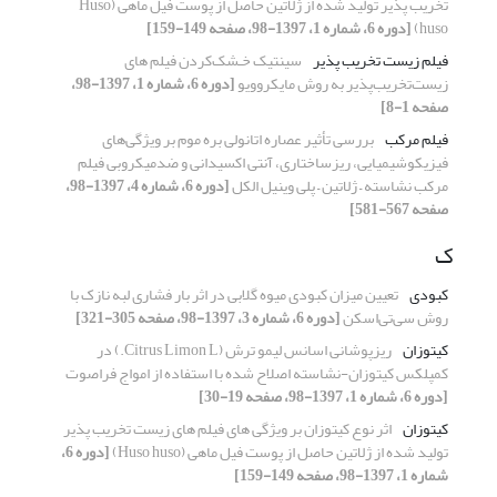
تخریب پذیر تولید شده از ژلاتین حاصل از پوست فیل ماهی (Huso
huso)
[دوره 6، شماره 1، 1397-98، صفحه 149-159]
فیلم زیست تخریب پذیر
سینتیک خـشک‌کردن فیلم های
زیست‌تخریب‌پذیر به روش مایکروویو
[دوره 6، شماره 1، 1397-98،
صفحه 1-8]
فیلم مرکب
بررسی تأثیر عصاره اتانولی بره موم بر ویژگی‌های
فیزیکوشیمیایی، ریزساختاری، آنتی اکسیدانی و ضدمیکروبی فیلم
مرکب نشاسته – ژلاتین – پلی وینیل الکل
[دوره 6، شماره 4، 1397-98،
صفحه 567-581]
ک
کبودی
تعیین میزان کبودی میوه گلابی در اثر بار فشاری لبه نازک با
روش سی‌تی‌اسکن
[دوره 6، شماره 3، 1397-98، صفحه 305-321]
کیتوزان
ریزپوشانی اسانس لیمو ترش (Citrus Limon L.) در
کمپلکس کیتوزان-نشاسته اصلاح شده با استفاده از امواج فراصوت
[دوره 6، شماره 1، 1397-98، صفحه 19-30]
کیتوزان
اثر نوع کیتوزان بر ویژگی های فیلم های زیست تخریب پذیر
تولید شده از ژلاتین حاصل از پوست فیل ماهی (Huso huso)
[دوره 6،
شماره 1، 1397-98، صفحه 149-159]