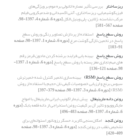
ریزساختار
بررسی تأثیر عصاره اتانولی بره موم بر ویژگی‌های
فیزیکوشیمیایی، ریزساختاری، آنتی اکسیدانی و ضدمیکروبی فیلم
مرکب نشاسته – ژلاتین – پلی وینیل الکل
[دوره 6، شماره 4، 1397-98،
صفحه 567-581]
روش سطح پاسخ
استفاده از پردازش تصاویر رنگی و روش سطح
پاسخ در تخمین تازگی گوشت مرغ
[دوره 6، شماره 1، 1397-98، صفحه
91-103]
روش سطح پاسخ
بهینه یابی فرایند برشته کردن مادون قرمز رقم
های مهم تجاری مغز پسته با روش سطح پاسخ
[دوره 6، شماره 1، 1397-
98، صفحه 121-136]
روش سطح پاسخ (RSM)
بهینه‌سازی تخمیر کنترل شده خمیرترش
سبوس برنج و ارزیابی خصوصیات کیفی نان حجیم با استفاده از روش
(RSM)
[دوره 6، شماره 3، 1397-98، صفحه 379-397]
روغن دانه ماریتیغال
پیش تیمار اکوتیپ ایرانی ماریتیغال با امواج
مایکروویو و تاثیر آن بر کیفیت روغن استخراجی از دانه قلعه بابک
[دوره
6، شماره 4، 1397-98، صفحه 483-496]
روغن کنجد
امکان‌سنجی کاربرد حسگر رزوناتور استوانه‌ای برای
تشخیص تقلب در روغن کنجد
[دوره 6، شماره 3، 1397-98، صفحه
409-420]