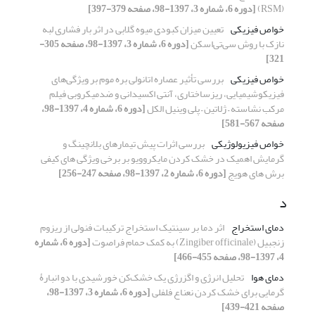
(RSM)
[دوره 6، شماره 3، 1397-98، صفحه 379-397]
خواص فیزیکی
تعیین میزان کبودی میوه گلابی در اثر بار فشاری لبه
نازک با روش سی‌تی‌اسکن
[دوره 6، شماره 3، 1397-98، صفحه 305-
321]
خواص فیزیکی
بررسی تأثیر عصاره اتانولی بره موم بر ویژگی‌های
فیزیکوشیمیایی، ریزساختاری، آنتی اکسیدانی و ضدمیکروبی فیلم
مرکب نشاسته – ژلاتین – پلی وینیل الکل
[دوره 6، شماره 4، 1397-98،
صفحه 567-581]
خواص فیزیولوژیکی
بررسی اثرات پیش تیمارهای بلانچینگ و
گرمایش اهمیک در خشک کردن مایکروویو بر برخی ویژگی های کیفی
برش های هویج
[دوره 6، شماره 2، 1397-98، صفحه 247-256]
د
دمای استخراج
اثر دما بر سینتیک استخراج ترکیبات فنولی از ریزوم
زنجبیل (Zingiber officinale) به کمک حمام فراصوت
[دوره 6، شماره
4، 1397-98، صفحه 455-466]
دمای هوا
تحلیل انرژی و اگزرژی یک خشک‌کن خورشیدی با دو انبارۀ
گرمایی برای خشک کردن نعناع فلفلی
[دوره 6، شماره 3، 1397-98،
صفحه 421-439]