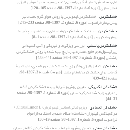
‏های به با پیش‏ تیمار آبگیری اسمزی: تعیین ضریب نفوذ موثر و انرژی
فعال‏ سازی
[دوره 6، شماره 1، 1397-98، صفحه 105-120]
خشک‌کردن
خشک‌کردن لیموترش با روش هوای گرم تحت تاثیر
پیش‌تیمار فراصوت
[دوره 6، شماره 2، 1397-98، صفحه 233-245]
خـشک‌کردن
سینتیک خـشک‌کردن فیلم های زیست‌تخریب‌پذیر به
روش مایکروویو
[دوره 6، شماره 1، 1397-98، صفحه 1-8]
خشک‌کردن پاششی
بررسی ویژگی‌های فیزیکی و آنتی‌اکسیدانی
ریزکپسول‌های حاوی عصاره بهارنارنج تهیه شده با روش خشک‌کردن
پاششی
[دوره 6، شماره 3، 1397-98، صفحه 441-453]
خشک‌کن
تحلیل انرژی و اگزرژی یک خشک‌کن خورشیدی با دو انبارۀ
گرمایی برای خشک کردن نعناع فلفلی
[دوره 6، شماره 3، 1397-98،
صفحه 421-439]
خشک کن الکتریکی
تعیین روش و شرایط بهینه خشک کردن کلاله
زعفران تولید شده درکردستان
[دوره 6، شماره 1، 1397-98، صفحه
31-44]
خشک کن انجمادی
ریزپوشانی اسانس لیمو ترش (Citrus Limon L.)
در کمپلکس کیتوزان-نشاسته اصلاح شده با استفاده از امواج
فراصوت
[دوره 6، شماره 1، 1397-98، صفحه 19-30]
خشک کن سنتی
تعیین روش و شرایط بهینه خشک کردن کلاله زعفران