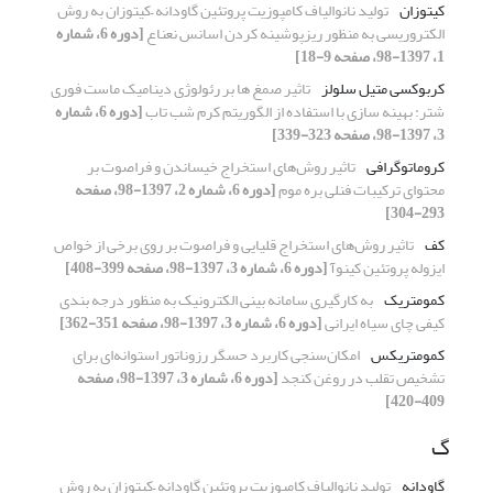
کیتوزان
تولید نانوالیاف کامپوزیت پروتئین گاودانه –کیتوزان به روش
الکتروریسی به منظور ریزپوشینه کردن اسانس نعناع
[دوره 6، شماره
1، 1397-98، صفحه 9-18]
کربوکسی متیل سلولز
تاثیر صمغ ها بر رئولوژی دینامیک ماست فوری
شتر: بهینه سازی با استفاده از الگوریتم کرم شب تاب
[دوره 6، شماره
3، 1397-98، صفحه 323-339]
کروماتوگرافی
تاثیر روش‌های استخراج خیساندن و فراصوت بر
محتوای ترکیبات فنلی بره موم
[دوره 6، شماره 2، 1397-98، صفحه
293-304]
کف
تاثیر روش‌های استخراج قلیایی و فراصوت بر روی برخی از خواص
ایزوله پروتئین کینوآ
[دوره 6، شماره 3، 1397-98، صفحه 399-408]
کمومتریک
به کارگیری سامانه بینی الکترونیک به منظور درجه بندی
کیفی چای سیاه ایرانی
[دوره 6، شماره 3، 1397-98، صفحه 351-362]
کمومتریکس
امکان‌سنجی کاربرد حسگر رزوناتور استوانه‌ای برای
تشخیص تقلب در روغن کنجد
[دوره 6، شماره 3، 1397-98، صفحه
409-420]
گ
گاودانه
تولید نانوالیاف کامپوزیت پروتئین گاودانه –کیتوزان به روش