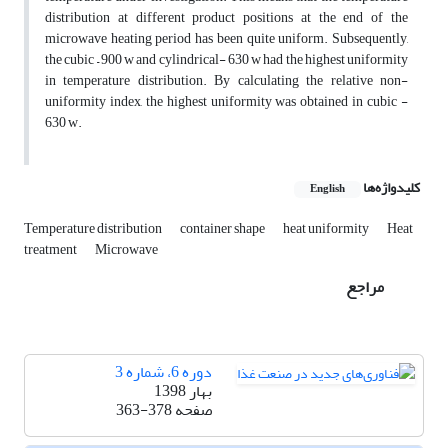
distribution at different product positions at the end of the
microwave heating period has been quite uniform. Subsequently,
the cubic – 900 w and cylindrical- 630 w had the highest uniformity
in temperature distribution. By calculating the relative non-
uniformity index, the highest uniformity was obtained in cubic -
630 w.
کلیدواژه‌ها
English
Temperature distribution
container shape
heat uniformity
Heat
treatment
Microwave
مراجع
دوره 6، شماره 3
بهار 1398
صفحه
363-378