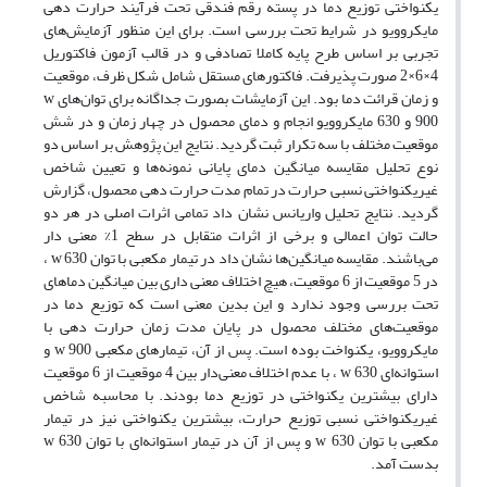
یکنواختی توزیع دما در پسته رقم فندقی تحت فرآیند حرارت دهی
مایکروویو در شرایط تحت بررسی است. برای ‌این منظور آزمایش‌های
تجربی بر اساس طرح پایه کاملا تصادفی و در قالب آزمون فاکتوریل
4×6×2 صورت پذیرفت. فاکتورهای مستقل شامل شکل ظرف، موقعیت
و زمان قرائت دما بود. ‌این آزمایشات بصورت جداگانه برای توان‌های w
900 و 630 مایکروویو انجام و دمای محصول در چهار زمان و در شش
موقعیت مختلف با سه تکرار ثبت گردید. نتایج ‌این پژوهش بر اساس دو
نوع تحلیل مقایسه میانگین دمای پایانی نمونه‌ها و تعیین شاخص
غیریکنواختی نسبی حرارت در تمام مدت حرارت دهی محصول، گزارش
گردید. نتایج تحلیل واریانس نشان داد تمامی ‌اثرات اصلی در هر دو
حالت توان اعمالی و برخی از اثرات متقابل در سطح 1% معنی دار
می‌باشند. مقایسه میانگین‌ها نشان داد در تیمار مکعبی با توان w 630 ،
در 5 موقعیت از 6 موقعیت، هیچ اختلاف معنی داری بین میانگین دماهای
تحت بررسی وجود ندارد و ‌این بدین معنی است که توزیع دما در
موقعیت‌های مختلف محصول در پایان مدت زمان حرارت دهی با
مایکروویو، یکنواخت بوده است. پس از آن، تیمار‌های مکعبی w 900 و
استوانه‌ای w 630 ، با عدم اختلاف معنی‌دار بین 4 موقعیت از 6 موقعیت
دارای بیشترین یکنواختی در توزیع دما بودند. با محاسبه شاخص
غیریکنواختی نسبی توزیع حرارت، بیشترین یکنواختی نیز در تیمار
مکعبی با توان w 630 و پس از آن در تیمار استوانه‌ای با توان w 630
بدست آمد.