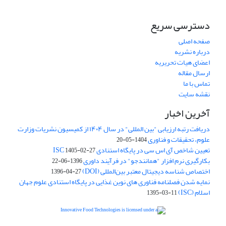
دسترسی سریع
صفحه اصلی
درباره نشریه
اعضای هیات تحریریه
ارسال مقاله
تماس با ما
نقشه سایت
آخرین اخبار
دریافت رتبه ارزیابی "بین المللی" در سال ۱۴۰۴ از کمیسیون نشریات وزارت
علوم، تحقیقات و فناوری
1404-05-20
تعیین شاخص آی اس سی در پایگاه استنادی ISC
1405-02-27
بکارگیری نرم افزار "همانندجو" در فرآیند داوری
1396-06-22
اختصاص شناسه دیجیتال معتبر بین‌المللی (DOI)
1396-04-27
نمایه شدن فصلنامه فناوری های نوین غذایی در پایگاه استنادی علوم جهان
اسلام (ISC)
1395-03-11