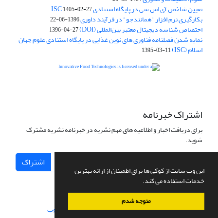
تعیین شاخص آی اس سی در پایگاه استنادی ISC
1405-02-27
بکارگیری نرم افزار "همانندجو" در فرآیند داوری
1396-06-22
اختصاص شناسه دیجیتال معتبر بین‌المللی (DOI)
1396-04-27
نمایه شدن فصلنامه فناوری های نوین غذایی در پایگاه استنادی علوم جهان
اسلام (ISC)
1395-03-11
is licensed under a
Creative
Innovative Food Technologies (IFT)
Commons Attribution 4.0 International License
اشتراک خبرنامه
برای دریافت اخبار و اطلاعیه های مهم نشریه در خبرنامه نشریه مشترک
شوید.
اشتراک
این وب سایت از کوکی ها برای اطمینان از ارائه بهترین
خدمات استفاده می کند.
متوجه شدم
سامانه مدیریت نشریات علمی.
طراحی و پیاده سازی از
سیناوب