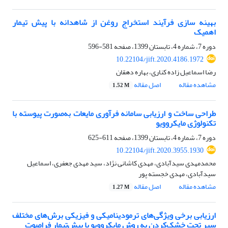
بهینه سازی فرآیند استخراج روغن از شاهدانه با پیش تیمار
اهمیک
دوره 7، شماره 4، تابستان 1399، صفحه
581-596
10.22104/jift.2020.4186.1972
رضا اسماعیل زاده کناری، بهاره دهقان
مشاهده مقاله
اصل مقاله
1.52 M
طراحی ساخت و ارزیابی سامانه فرآوری مایعات به‌صورت پیوسته با
تکنولوژی مایکروویو
دوره 7، شماره 4، تابستان 1399، صفحه
611-625
10.22104/jift.2020.3955.1930
محمدمهدی سیدآبادی، مهدی کاشانی نژاد، سید مهدی جعفری، اسماعیل
سیدآبادی، مهدی خجسته پور
مشاهده مقاله
اصل مقاله
1.27 M
ارزیابی برخی ویژگی‌های ترمودینامیکی و فیزیکی برش‌های مختلف
سیر تحت خشک‌کردن به روش مایکروویو با پیش‌تیمار فراصوت