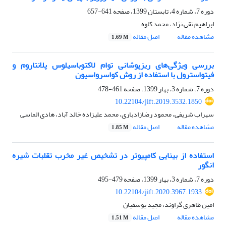
دوره 7، شماره 4، تابستان 1399، صفحه
641-657
ابراهیم تقی نژاد، محمد کاوه
مشاهده مقاله
اصل مقاله
1.69 M
بررسی ویژگی‌های ریزپوشانی توام لاکتوباسیلوس پلانتاروم و
فیتواسترول با استفاده از روش کواسرواسیون
دوره 7، شماره 3، بهار 1399، صفحه
461-478
10.22104/jift.2019.3532.1850
سهراب شریفی، محمود رضازادباری، محمد علیزاده خالد آباد، هادی الماسی
مشاهده مقاله
اصل مقاله
1.85 M
استفاده از بینایی کامپیوتر در تشخیص غیر مخرب تقلبات شیره
انگور
دوره 7، شماره 3، بهار 1399، صفحه
479-495
10.22104/jift.2020.3967.1933
امین طاهری گراوند، مجید یوسفیان
مشاهده مقاله
اصل مقاله
1.51 M