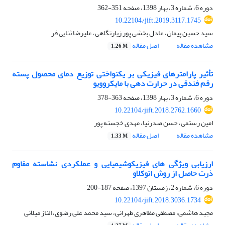
دوره 6، شماره 3، بهار 1398، صفحه
351-362
10.22104/jift.2019.3117.1745
سید حسین پیمان، عادل بخشی پور زیارتگاهی، علیرضا ثنایی فر
مشاهده مقاله
اصل مقاله
1.26 M
تأثیر پارامترهای فیزیکی بر یکنواختی توزیع دمای محصول پسته
رقم فندقی در حرارت دهی با مایکروویو
دوره 6، شماره 3، بهار 1398، صفحه
363-378
10.22104/jift.2018.2762.1660
امین رستمی، حسن صدرنیا، مهدی خجسته پور
مشاهده مقاله
اصل مقاله
1.33 M
ارزیابی ویژگی های فیزیکوشیمیایی و عملکردی نشاسته مقاوم
ذرت حاصل از روش اتوکلاو
دوره 6، شماره 2، زمستان 1397، صفحه
187-200
10.22104/jift.2018.3036.1734
مجید هاشمی، مصطفی مظاهری طهرانی، سید محمد علی رضوی، الناز میلانی