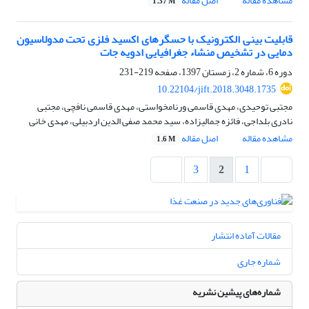
مشاهده مقاله
اصل مقاله
1.37 M
قابلیت بینی الکترونیک با حسگرهای اکسید فلزی تحت مدولاسیون
دمایی در تشخیص منشاء جغرافیایی ادویه جات
دوره 6، شماره 2، زمستان 1397، صفحه
219-231
10.22104/jift.2018.3048.1735
مجتبی توحیدی، مهدی قاسمی ورنامخواستی، مهدی قاسمی نافچی، مجتبی
نادری بلداجی، فائزه جمالیزاده، سید محمد صفی الدین اردبیلی، مهدی خانی
مشاهده مقاله
اصل مقاله
1.6 M
3
2
1
مقالات آماده انتشار
شماره جاری
شماره‌های پیشین نشریه