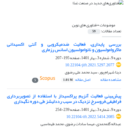
موضوعات =
فناوری های نوین
تعداد مقالات:
59
بررسی پایداری، فعالیت ضدمیکروبی و آنتی اکسیدانی
ماکروامولسیون و نانوامولسیون اسانس رزماری
دوره 9، شماره 3، بهار 1401، صفحه
195-207
10.22104/jift.2021.5297.2077
دینا شهرام پور، سید محمد علی رضوی
مشاهده مقاله
اصل مقاله
1.01 M
5
پیش‌بینی فعالیت آنزیم پراکسیداز با استفاده از تصویربرداری
فراطیفی فروسرخ نزدیک در سیب رددلیشز طی دوره نگهداری
دوره 9، شماره 3، بهار 1401، صفحه
239-254
10.22104/ift.2022.5414.2085
عبداله گلمحمدی، مهسا سادات رضوی، محمد طهماسبی