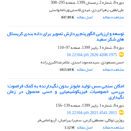
دوره 8، شماره 2، زمستان 1399، صفحه
295-308
علی لطفی، زهرا ایزدی، مهدی قاسمی ورنامخواستی
مشاهده مقاله
اصل مقاله
847.89 K
توسعه و ارزیابی الگوریتم پردازش تصویر برای دانه بندی کریستال
های شکر سفید
دوره 8، شماره 1، پاییز 1399، صفحه
97-110
10.22104/jift.2020.4208.1975
حسن مسعودی، سیدمحمود اسدی، غلامرضا اکبری زاده
مشاهده مقاله
اصل مقاله
1015.69 K
امکان سنجی سس تولید مایونز بدون نگهدارنده به کمک فراصوت:
بررسی خصوصیات فیزیکوشیمیایی و حسی محصول در زمان
نگهداری
دوره 8، شماره 1، پاییز 1399، صفحه
139-156
10.22104/jift.2021.4541.2015
روژین توکلی، مصطفی کرمی، سمیرا بهرامیان، آریو امامی فر
مشاهده مقاله
اصل مقاله
1.12 M