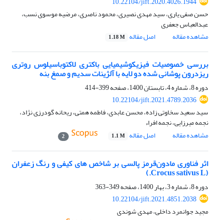
10.22104/jift.2020.4026.1944
حسن صفی یاری، سید مهدی نصیری، محمود ناصری، مرضیه موسوی نسب،
عبدالعباس جعفری
مشاهده مقاله
اصل مقاله
1.18 M
بررسی خصوصیات فیزیکوشیمیایی باکتری لاکتوباسیلوس روتری
ریزدرون پوشانی شده دو لایه با آلژینات سدیم و صمغ بنه
دوره 8، شماره 4، تابستان 1400، صفحه
399-414
10.22104/jift.2021.4789.2036
سید سعید سخاوتی زاده، محسن عابدی، فاطمه همتی، ریحانه گودرزی نژاد،
نجمه میرزایی، نجمه افراء
مشاهده مقاله
اصل مقاله
1.1 M
2
اثر فناوری مادون‌قرمز پالسی بر شاخص های کیفی و رنگ زعفران
(Crocus sativus L.)
دوره 8، شماره 3، بهار 1400، صفحه
349-363
10.22104/jift.2021.4851.2038
مجید جوانمرد داخلی، مهدی شوندی