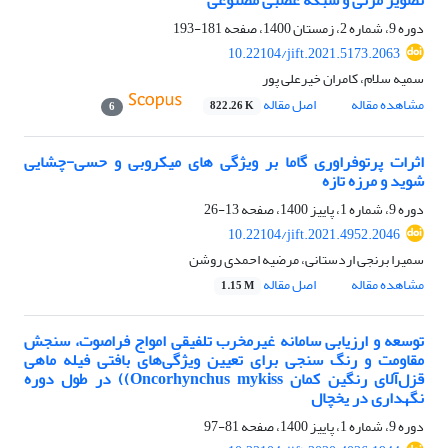
دوره 9، شماره 2، زمستان 1400، صفحه
181-193
10.22104/jift.2021.5173.2063
سمیه سلام، کامران خیرعلی پور
مشاهده مقاله
اصل مقاله
822.26 K
6
اثرات پرتوفراوری گاما بر ویژگی های میکروبی و حسی-چشایی
شوید و مرزه تازه
دوره 9، شماره 1، پاییز 1400، صفحه
13-26
10.22104/jift.2021.4952.2046
سمیرا برنجی اردستانی، مرضیه احمدی روشن
مشاهده مقاله
اصل مقاله
1.15 M
توسعه و ارزیابی سامانه غیر‌مخرب تلفیقی امواج فراصوت، سنجش
مقاومت و رنگ سنجی برای تعیین ویژگی‌های بافتی فیله ماهی
قزل‌آلای رنگین کمان Oncorhynchus mykiss)) در طول دوره
نگهداری در یخچال
دوره 9، شماره 1، پاییز 1400، صفحه
81-97