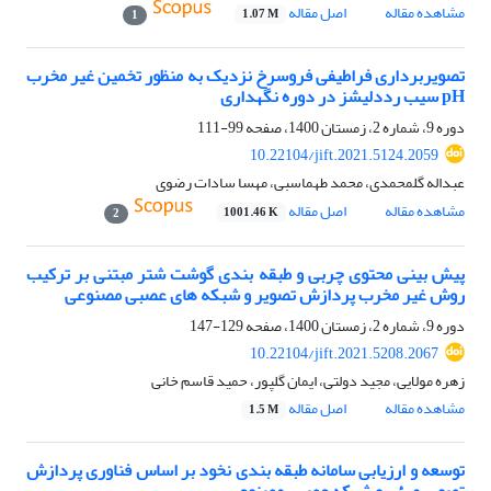
مشاهده مقاله
اصل مقاله
1.07 M
1
تصویربرداری فراطیفی فروسرخ نزدیک به منظور تخمین غیر مخرب
pH سیب رددلیشز در دوره نگهداری
دوره 9، شماره 2، زمستان 1400، صفحه
99-111
10.22104/jift.2021.5124.2059
عبداله گلمحمدی، محمد طهماسبی، مهسا سادات رضوی
مشاهده مقاله
اصل مقاله
1001.46 K
2
پیش بینی محتوی چربی و طبقه بندی گوشت شتر مبتنی بر ترکیب
روش غیر مخرب پردازش تصویر و شبکه های عصبی مصنوعی
دوره 9، شماره 2، زمستان 1400، صفحه
129-147
10.22104/jift.2021.5208.2067
زهره مولایی، مجید دولتی، ایمان گلپور، حمید قاسم خانی
مشاهده مقاله
اصل مقاله
1.5 M
توسعه و ارزیابی سامانه طبقه بندی نخود بر اساس فناوری پردازش
تصویر مرئی و شبکه عصبی مصنوعی