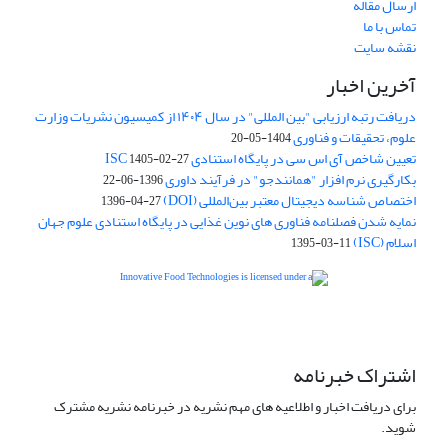
ارسال مقاله
تماس با ما
نقشه سایت
آخرین اخبار
دریافت رتبه ارزیابی "بین المللی" در سال ۱۴۰۴ از کمیسیون نشریات وزارت
علوم، تحقیقات و فناوری
1404-05-20
تعیین شاخص آی اس سی در پایگاه استنادی ISC
1405-02-27
بکارگیری نرم افزار "همانندجو" در فرآیند داوری
1396-06-22
اختصاص شناسه دیجیتال معتبر بین‌المللی (DOI)
1396-04-27
نمایه شدن فصلنامه فناوری های نوین غذایی در پایگاه استنادی علوم جهان
اسلام (ISC)
1395-03-11
is licensed under a
Creative
Innovative Food Technologies (IFT)
Commons Attribution 4.0 International License
اشتراک خبرنامه
برای دریافت اخبار و اطلاعیه های مهم نشریه در خبرنامه نشریه مشترک
شوید.