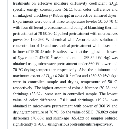
treatments on effective moisture diffusivity coefficient (
D
),
eff
specific energy consumption (
SEC
), total color difference and
shrinkage of blackberry (Rubus spp) in convective – infrared dryer.
Experiments were done at three temperature leveles 50, 60, 70 °C
with four different pretreatments, including of blanching thermal
pretreatment at 70, 80, 90 °C, pulsed pretreatment with microwaves
power 90, 180, 360 W, chemical with Ascorbic acid solution at
concentration of 1% and mechanical pretreatment with ultrasound
in times of 15, 30, 45 min. Results shown that the highest and lowest
-8
of
D
value (1.43×10
m²/s) and amount (55.52 kWh/kg) was
eff
obtained using microwave pretreatment under 360 W power and
o
70
C drying temperature, respectively. Also, the minimum and
-9
maximum extent of
D
(4.24×10
m²/s) and (239.89 kWh/kg)
eff
were in controlled sample and drying temperature of 50 °C,
respectively. The highest amount of color difference (30.28) and
shrinkage (55.62%) were seen in controlled sample. The lowest
value of color difference (7.01) and shrinkage (19.23%) was
obtained in microwave pretreatment with power of 360 W and
o
drying temperature of 70
C. So, the value of SEC (76.86%), color
difference (76.85%) and shrinkage (65.43%) of samples reduced
significantly (P<0.05) using various pretreatments, respectively.