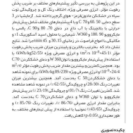
در این پژوهش به بررسی تأثیر پیش­تیمارهای مختلف بر ضریب پخش
رطوبت مؤثر، انرژی مصرفی ویژه، اختلاف رنگ کل و چروکیدگی توت
سیاه در خشک‌کن مادون‌قرمز- هوای گرم پرداخته شد. آزمایش­ها در 3
سطح دمایی 50 ،60 و°C 70 و با 4 پیش­تیمارهای مختلف شامل پیش‌تیمار
حرارتی با بلانچینگ با آب داغ در دمای 70، 80 و°C 90، پالسی با
مایکروویو 90 ،180 و W360، شیمیایی با محلول اسید آسکوربیک 1% و
مکانیکی با امواج فراصوت در زمان­های 15، 30 و min 45 اجرا شد. نتایج
نشان داد که به‌ترتیب بالاترین و پایین­ترین میزان ضریب پخش رطوبت
2
-8
مؤثر (m
/s 10
×43/1) و انرژی مصرفی ویژه (kWh/kg52/55) با
استفاده از پیش‌تیمار مایکروویو با توانW 360 و دمای خشک­کردن °C 70
2
بود. همچنین کمترین و بیشترین مقدار ضریب پخش رطوبت مؤثر (m
/s
-9
10
×24/4) و انرژی مصرفی ویژه (kWh/kg 89/239) برای نمونه شاهد
با دمای خشک­کردن°C 50 به‌دست آمد. همچنین بیشترین میزان
تغییرات رنگ (28/30) و چروکیدگی (62/55 %) در نمونه شاهد مشاهده
شد. کمترین تغییرات رنگ (01/7) و چروکیدگی (23/19 %) در پیش‌تیمار
مایکروویو با توان W360 و دمای خشک‌کردن°C 70 به‌دست آمد.
بنابراین مقدار انرژی مصرفی (86/76 %)، تغییرات رنگ (85/76 %) و
چروکیدگی (43/65%) نمونه­ها با استفاده از پیش تیمارهای مختلف، به
طور معنی­داری (p<0.05) کاهش یافت.
چکیده تصویری