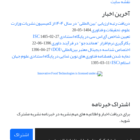
نقشه سایت
آخرین اخبار
دریافت رتبه ارزیابی "بین المللی" در سال ۱۴۰۴ از کمیسیون نشریات وزارت
علوم، تحقیقات و فناوری
1404-05-20
تعیین شاخص آی اس سی در پایگاه استنادی ISC
1405-02-27
بکارگیری نرم افزار "همانندجو" در فرآیند داوری
1396-06-22
اختصاص شناسه دیجیتال معتبر بین‌المللی (DOI)
1396-04-27
نمایه شدن فصلنامه فناوری های نوین غذایی در پایگاه استنادی علوم جهان
اسلام (ISC)
1395-03-11
is licensed under a
Creative
Innovative Food Technologies (IFT)
Commons Attribution 4.0 International License
اشتراک خبرنامه
برای دریافت اخبار و اطلاعیه های مهم نشریه در خبرنامه نشریه مشترک
شوید.
اشتراک