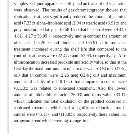
samples had good apparent stability and no traces of oil separation
were observed. The results of gas chromatography showed that
sonication treatment significantly reduced the amount of palmitic
acid (7.33 %), alpha-linolenic acid (2.04 %), stearic acid (3.91 %), and
poly-unsaturated fatty acids (58.15 %) that in control were (9.44 %,
4.81%, 4.27 %, 59.09 %) respectively, and in contrast, the amount of
oleic acid (25.26 %) and linoleic acid (55.91 %) in sonicated
treatment increased during the shelf life that compared to the
control treatments were (22.47%) and (53.93%) respectively. Also,
ultrasonication increased peroxide and acidity value, so that, at the
first day, the maximum amount of peroxide value (3.54 meq O2/kg
oil) that in control were (2.26 meq O2/kg oil) and maximum
amount of acidity of oil (0.19 %) that compares to control were
(0.113%) was related to sonicated treatment. Also, the lowest
amount of thiobarbituric acid (26.03) and totox value (33.11)
which indicates the total oxidation of the product occurred in
sonicated treatment, which had a significant reduction that in
cintrol were (45.13%) and (118.83%) respectively, these values had
an upward trend with increasing storage time.