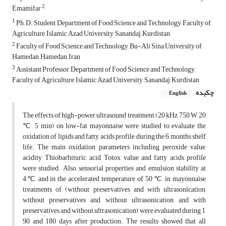
2
Emamifar
1
Ph.D. Student, Department of Food Science and Technology, Faculty of
Agriculture, Islamic Azad University, Sanandaj, Kurdistan
2
Faculty of Food Science and Technology, Bu-Ali Sina University of
Hamedan, Hamedan, Iran
3
Assistant Professor, Department of Food Science and Technology,
Faculty of Agriculture, Islamic Azad University, Sanandaj, Kurdistan
چکیده
English
The effects of high-power ultrasound treatment (20 kHz, 750 W, 20
℃, 5 min) on low-fat mayonnaise were studied to evaluate the
oxidation of lipids and fatty acids profile during the 6 months shelf
life. The main oxidation parameters including peroxide value,
acidity, Thiobarbituric acid, Totox value and fatty acids profile
were studied. Also, sensorial properties and emulsion stability at
4℃ and in the accelerated temperature of 50 ℃ in mayonnaise
treatments of (without preservatives and with ultrasonication,
without preservatives and without ultrasonication, and with
preservatives and without ultrasonication) were evaluated during 1,
90 and 180 days after production. The results showed that all