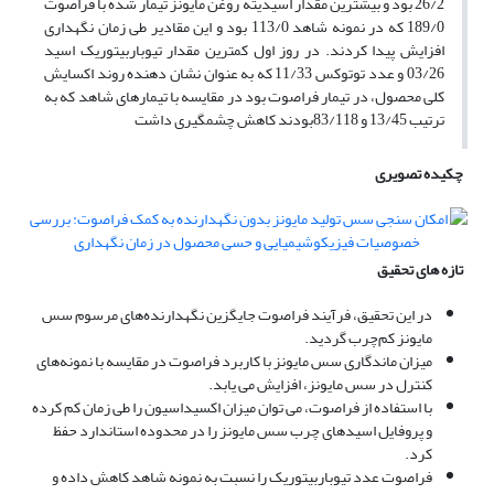
26/2 بود و بیشترین مقدار اسیدیته روغن مایونز تیمار شده با فراصوت
189/0 که در نمونه شاهد 113/0 بود و این مقادیر طی زمان نگهداری
افزایش پیدا کردند. در روز اول کمترین مقدار تیوباربیتوریک اسید
03/26 و عدد توتوکس 11/33 که به‌ عنوان نشان دهنده روند اکسایش
کلی محصول، در تیمار فراصوت بود در مقایسه با تیمارهای شاهد که به
ترتیب 13/45 و 83/118بودند کاهش چشمگیری داشت
چکیده تصویری
تازه های تحقیق
در این تحقیق، فرآیند فراصوت جایگزین نگهدارنده‌های مرسوم سس
مایونز کم‌چرب گردید.
میزان ماندگاری سس مایونز با کاربرد فراصوت در مقایسه با نمونه‌های
کنترل در سس مایونز، افزایش می یابد.
با استفاده از فراصوت، می توان میزان اکسیداسیون را طی زمان کم کرده
و پروفایل اسیدهای چرب سس مایونز را در محدوده استاندارد حفظ
کرد.
فراصوت عدد تیوباربیتوریک را نسبت به نمونه شاهد کاهش داده و