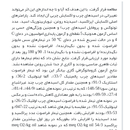
مطالعه قرار گرفت، با این هدف که آیا و تا چه اندازه‌ای این اثر می‌تواند
تغییراتی در اسیدهای چرب و اکسایش چربی آن ایجاد کند. پارامترهای
اصلی اکسایش (پراکسید، اسیدیته روغن، تیوباربیتوریک اسید، عدد
توتوکس و پروفایل اسیدهای چرب) و همچنین ویژگی‌های حسی بر
اساس آزمون هدونیک 5 نقطه‌ای و آزمون پایداری امولسیون در دمای C°
4 و در حالت تسریع شده در دمای ℃ 50 در تیمارهای سس مایونز
(فراصوت شده و بدون نگهدارنده)، (فراصوت نشده و بدون
نگهدارنده) و (فراصوت نشده و با نگهدارنده) 1، 90 و 180 روز بعد از
تولید مورد ارزیابی قرار گرفت. نتایج نشان داد که تمام تیمارها دارای
ثبات ظاهری مناسبی بودند و آثاری از جدا شدن روغن مشاهده نشد.
نتایج آزمون کروماتوگرافی گازی بیانگر این بود که تیمار فراصوت
مقادیر اسیدهای چرب پالمیتیک 33/7%، آلفا لینولنیک 36/2% و
استئاریک 91/3% و همچنین مقدار کل اسیدهای چرب چند غیراشباع
روغن سویا 148/58% که به ترتیب در نمونه های شاهد (44/9%، 81/4%،
27/4%، 09/59%) بودند را به طور معناداری کاهش داده است و برعکس
در نمونه های تیمار شده با فراصوت اسیدهای چرب اولئیک 26/25% و
لینولئیک 91/55% در مقایسه با تیمارهای شاهد که به ترتیب 047/22% و
93/53% بودند افزایش یافت. همچنین تیمار فراصوت عدد پراکسید و
عدد اسیدیته را افزایش داد بطوریکه در روز اول بیشترین مقدار
پراکسید meq O2/kg oil 54/3 که در نمونه شاهد meq O2/kg oil