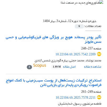
دوره و شماره:
دوره 12، شماره 3، بهار 1404
تعداد مقالات:
6
تأثیر پودر پسماند هویج بر ویژگی های فیزیکوشیمیایی و حسی
سس مایونز
صفحه
237-248
10.22104/ift.2025.7542.2209
محمد نوشاد، محمد حجتی، بهاره گودرزی شمس آبادی
مشاهده مقاله
اصل مقاله
1.99 M
3
استخراج ترکیبات زیست‌فعال از پوست سیب‌زمینی با کمک امواج
فراصوت: رویکردی پایدار برای بازیابی تانن
صفحه
249-261
10.22104/ift.2025.7578.2211
فاطمه مرتضوی، رسول خدابخشیان