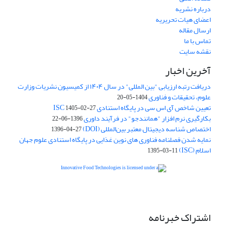
درباره نشریه
اعضای هیات تحریریه
ارسال مقاله
تماس با ما
نقشه سایت
آخرین اخبار
دریافت رتبه ارزیابی "بین المللی" در سال ۱۴۰۴ از کمیسیون نشریات وزارت
علوم، تحقیقات و فناوری
1404-05-20
تعیین شاخص آی اس سی در پایگاه استنادی ISC
1405-02-27
بکارگیری نرم افزار "همانندجو" در فرآیند داوری
1396-06-22
اختصاص شناسه دیجیتال معتبر بین‌المللی (DOI)
1396-04-27
نمایه شدن فصلنامه فناوری های نوین غذایی در پایگاه استنادی علوم جهان
اسلام (ISC)
1395-03-11
is licensed under a
Creative
Innovative Food Technologies (IFT)
Commons Attribution 4.0 International License
اشتراک خبرنامه