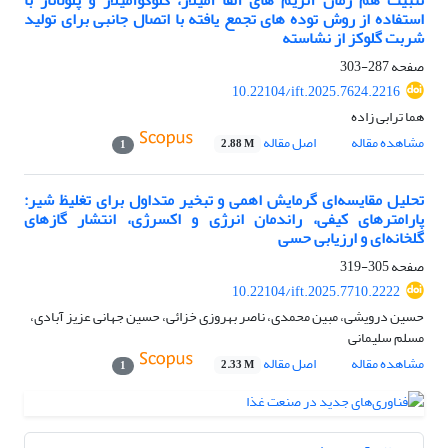
استفاده از روش توده های تجمع یافته با اتصال جانبی برای تولید
شربت گلوکز از نشاسته
صفحه
287-303
10.22104/ift.2025.7624.2216
هما ترابی زاده
مشاهده مقاله
اصل مقاله
2.88 M
1
تحلیل مقایسه‌ای گرمایش اهمی و تبخیر متداول برای تغلیظ شیر:
پارامترهای کیفی، راندمان انرژی و اکسرژی، انتشار گازهای
گلخانه‌ای و ارزیابی حسی
صفحه
305-319
10.22104/ift.2025.7710.2222
حسین درویشی، مبین محمدی، ناصر بهروزی خزائی، حسین جهانی عزیز آبادی،
مسلم سلیمانی
مشاهده مقاله
اصل مقاله
2.33 M
1