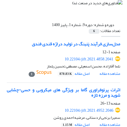
دوره و شماره:
دوره 9، شماره 1، پاییز 1400
تعداد مقالات:
6
مدل‌سازی فرآیند پَنینگ در تولید دراژه قندی فندق
صفحه
1-12
10.22104/jift.2021.4858.2041
نلما آقازاده، محسن اسمعیلی، مصطفی تحسین یلماز
مشاهده مقاله
اصل مقاله
878.83 K
1
اثرات پرتوفراوری گاما بر ویژگی های میکروبی و حسی-چشایی
شوید و مرزه تازه
صفحه
13-26
10.22104/jift.2021.4952.2046
سمیرا برنجی اردستانی، مرضیه احمدی روشن
مشاهده مقاله
اصل مقاله
1.15 M