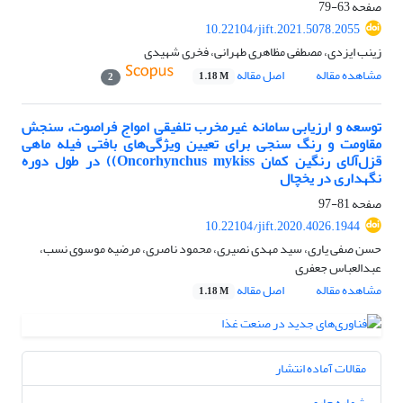
صفحه
63-79
10.22104/jift.2021.5078.2055
زینب ایزدی، مصطفی مظاهری طهرانی، فخری شهیدی
مشاهده مقاله
اصل مقاله
1.18 M
2
توسعه و ارزیابی سامانه غیر‌مخرب تلفیقی امواج فراصوت، سنجش
مقاومت و رنگ سنجی برای تعیین ویژگی‌های بافتی فیله ماهی
قزل‌آلای رنگین کمان Oncorhynchus mykiss)) در طول دوره
نگهداری در یخچال
صفحه
81-97
10.22104/jift.2020.4026.1944
حسن صفی یاری، سید مهدی نصیری، محمود ناصری، مرضیه موسوی نسب،
عبدالعباس جعفری
مشاهده مقاله
اصل مقاله
1.18 M
مقالات آماده انتشار
شماره جاری