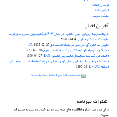
ارسال مقاله
تماس با ما
نقشه سایت
آخرین اخبار
دریافت رتبه ارزیابی "بین المللی" در سال ۱۴۰۴ از کمیسیون نشریات وزارت
علوم، تحقیقات و فناوری
1404-05-20
تعیین شاخص آی اس سی در پایگاه استنادی ISC
1405-02-27
بکارگیری نرم افزار "همانندجو" در فرآیند داوری
1396-06-22
اختصاص شناسه دیجیتال معتبر بین‌المللی (DOI)
1396-04-27
نمایه شدن فصلنامه فناوری های نوین غذایی در پایگاه استنادی علوم جهان
اسلام (ISC)
1395-03-11
is licensed under a
Creative
Innovative Food Technologies (IFT)
Commons Attribution 4.0 International License
اشتراک خبرنامه
برای دریافت اخبار و اطلاعیه های مهم نشریه در خبرنامه نشریه مشترک
شوید.