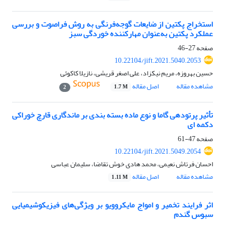
استخراج پکتین از ضایعات گوجه‌فرنگی به روش فراصوت و بررسی
عملکرد پکتین به‌عنوان مهارکننده خوردگی سبز
صفحه
27-46
10.22104/jift.2021.5040.2053
حسین بهروزه، مریم نیکزاد، علی اصغر قریشی، نازیلا کاکوئی
مشاهده مقاله
اصل مقاله
1.7 M
2
تأثیر پرتودهی گاما و نوع ماده بسته بندی بر ماندگاری قارچ خوراکی
دکمه ای
صفحه
47-61
10.22104/jift.2021.5049.2054
احسان فرتاش نعیمی، محمد هادی خوش تقاضا، سلیمان عباسی
مشاهده مقاله
اصل مقاله
1.11 M
اثر فرایند تخمیر و امواج مایکروویو بر ویژگی‌های فیزیکوشیمیایی
سبوس گندم