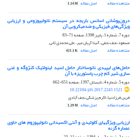
مشاهده مقاله
اصل مقاله
1.14 M
درون‌پوشانی اسانس باریجه در سیستم نانولیپوزومی و ارزیابی
ویژگی‌های فیزیکی و ضدمیکروبی آن
دوره 7، شماره 1، پاییز 1398، صفحه
71-83
مسعود نجف نجفی، آنیتا آریان مهر، علی محمدی ثانی
مشاهده مقاله
اصل مقاله
421.1 K
حامل‌های لیپیدی نانوساختار حامل اسید لینولئیک کنژوگه و غنی
سازی شیر کم چرب پاستوریزه با آن
دوره 5، شماره 4، تابستان 1397، صفحه
651-662
10.22104/jift.2017.2243.1521
فرین فرزادنیا، اکرم پزشکی نجف آبادی
مشاهده مقاله
اصل مقاله
1.29 M
ارزیابی ویژگیهای کلوئیدی و آنتی اکسیدانی نانولیپوزوم های حاوی
عصاره گزنه
دوره 2، شماره 3، بهار 1394، صفحه
11-23