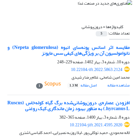
کلیدواژه‌ها =
درون‌پوشانی
تعداد مقالات:
5
مقایسه اثر اسانس پونه‌سای انبوه (Nepeta glomerulosa) و
نانوامولسیون آن بر ویژگی‌های کیفی سس مایونز
دوره 10، شماره 3، بهار 1402، صفحه
229-248
10.22104/ift.2022.5863.2124
محمد امین شامخی، غلام رضا رشیدی
مشاهده مقاله
اصل مقاله
1.3 M
1
افزودن عصاره‌ی درون‌پوشانی‌شده برگ گیاه کوله‌خاس (Ruscus
hyrcanus L.) به منظور بهبود زمان ماندگاری کیک روغنی
دوره 8، شماره 3، بهار 1400، صفحه
365-382
10.22104/jift.2021.4595.2020
لاله محمودی، حمید توکلی پور، لیلا روزبه نصیرایی، احمد کلباسی اشتری