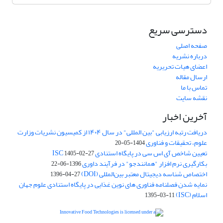
دسترسی سریع
صفحه اصلی
درباره نشریه
اعضای هیات تحریریه
ارسال مقاله
تماس با ما
نقشه سایت
آخرین اخبار
دریافت رتبه ارزیابی "بین المللی" در سال ۱۴۰۴ از کمیسیون نشریات وزارت
علوم، تحقیقات و فناوری
1404-05-20
تعیین شاخص آی اس سی در پایگاه استنادی ISC
1405-02-27
بکارگیری نرم افزار "همانندجو" در فرآیند داوری
1396-06-22
اختصاص شناسه دیجیتال معتبر بین‌المللی (DOI)
1396-04-27
نمایه شدن فصلنامه فناوری های نوین غذایی در پایگاه استنادی علوم جهان
اسلام (ISC)
1395-03-11