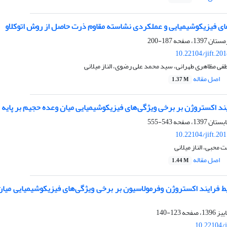
های فیزیکوشیمیایی و عملکردی نشاسته مقاوم ذرت حاصل از روش اتوکلاو
187-200
10.22104/jift.20
ی مظاهری طهرانی، سید محمد علی رضوی، الناز میلانی
اصل مقاله
1.37 M
یند اکستروژن بر برخی ویژگی‌های فیزیکوشیمیایی میان وعده حجیم بر پایه 
543-555
10.22104/jift.20
محبی، الناز میلانی
اصل مقاله
1.44 M
123-140
10.22104/j