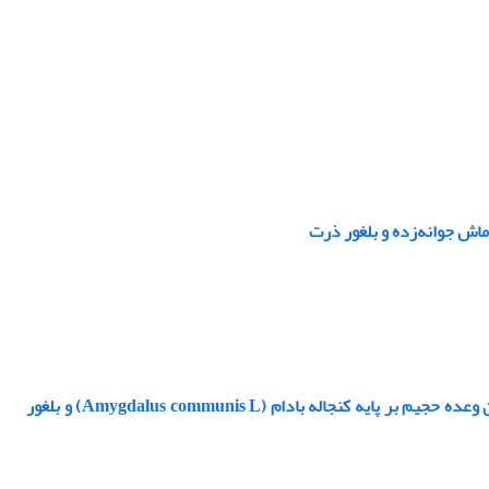
ماش جوانه‌زده و بلغور ذرت
بررسی اثر شرایط فرایند اکستروژن وفرمولاسیون بر برخی ویژگی‌های فیزیکوشیمیایی میان وعده حجیم بر پایه کنجاله بادام (Amygdalus communis L) و بلغور