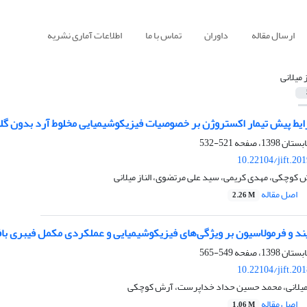
ارسال مقاله
داوران
تماس با ما
اطلاعات آماری نشریه
ز میلانی
ایط پیش تیمار اکستروژن بر خصوصیات فیزیکوشیمیایی مخلوط آرد بدون گل
521-532
10.22104/jift.20
 کوچکی، مهدی کریمی، سید علی مرتضوی، الناز میلانی
اصل مقاله
2.26 M
ایند و فرمولاسیون بر ویژگی‌های فیزیکوشیمیایی و عملکردی مکمل فیبری ب
549-565
10.22104/jift.20
از میلانی، محمد حسین حداد خداپرست، آرش کوچکی
اصل مقاله
1.06 M