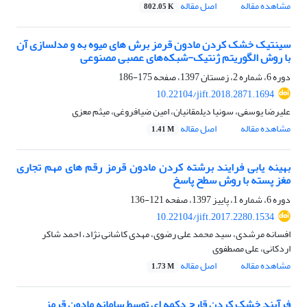
مشاهده مقاله
اصل مقاله
802.05 K
سینتیک خشک کردن مادون قرمز برش های میوه به و مدلسازی آن
با روش الگوریتم ژنتیک-شبکه‌های عصبی مصنوعی
دوره 6، شماره 2، زمستان 1397، صفحه
175-186
10.22104/jift.2018.2871.1694
علیرضا یوسفی، سونیا دیلمقانیان، امین ضیافروغی، میثم معزی
مشاهده مقاله
اصل مقاله
1.41 M
بهینه یابی فرایند برشته کردن مادون قرمز رقم های مهم تجاری
مغز پسته با روش سطح پاسخ
دوره 6، شماره 1، پاییز 1397، صفحه
121-136
10.22104/jift.2017.2280.1534
افسانه مرشدی، سید محمد علی رضوی، مهدی کاشانی نژاد، احمد شاکر
اردکانی، علی مصطفوی
مشاهده مقاله
اصل مقاله
1.73 M
فرآیند خشک کردن قارچ دکمه ای توسط سامانه مادون قرمز