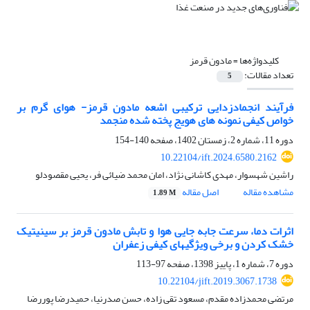
کلیدواژه‌ها =
مادون قرمز
تعداد مقالات:
5
فرآیند انجمادزدایی ترکیبی اشعه مادون قرمز- هوای گرم بر
خواص کیفی نمونه های هویج پخته شده منجمد
دوره 11، شماره 2، زمستان 1402، صفحه
140-154
10.22104/ift.2024.6580.2162
راشین شهسوار، مهدی کاشانی نژاد، امان محمد ضیائی فر، یحیی مقصودلو
مشاهده مقاله
اصل مقاله
1.89 M
اثرات دما، سرعت جابه جایی هوا و تابش مادون قرمز بر سینیتیک
خشک کردن و برخی ویژگیهای کیفی زعفران
دوره 7، شماره 1، پاییز 1398، صفحه
97-113
10.22104/jift.2019.3067.1738
مرتضی محمدزاده مقدم، مسعود تقی زاده، حسن صدرنیا، حمیدرضا پوررضا