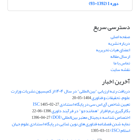
دوره 1 (1392-93)
دسترسی سریع
صفحه اصلی
درباره نشریه
اعضای هیات تحریریه
ارسال مقاله
تماس با ما
نقشه سایت
آخرین اخبار
دریافت رتبه ارزیابی "بین المللی" در سال ۱۴۰۴ از کمیسیون نشریات وزارت
علوم، تحقیقات و فناوری
1404-05-20
تعیین شاخص آی اس سی در پایگاه استنادی ISC
1405-02-27
بکارگیری نرم افزار "همانندجو" در فرآیند داوری
1396-06-22
اختصاص شناسه دیجیتال معتبر بین‌المللی (DOI)
1396-04-27
نمایه شدن فصلنامه فناوری های نوین غذایی در پایگاه استنادی علوم جهان
اسلام (ISC)
1395-03-11