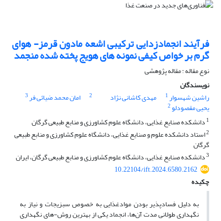
فرآیند انجمادزدایی ترکیبی اشعه مادون قرمز- هوای
گرم بر خواص کیفی نمونه های هویج پخته شده منجمد
نوع مقاله : مقاله پژوهشی
نویسندگان
3
2
1
راشین شهسوار
مهدی کاشانی نژاد
امان محمد ضیائی فر
2
یحیی مقصودلو
1
دانشکده صنایع غذایی، دانشگاه علوم کشاورزی و منابع طبیعی گرگان
2
استاد دانشکده علوم و صنایع غذایی، دانشگاه علوم کشاورزی و منابع طبیعی
گرگان
3
دانشکده صنایع غذایی، دانشگاه علوم کشاورزی و منابع طبیعی گرگان، ایران
10.22104/ift.2024.6580.2162
چکیده
به دلیل فساد‌پذیر بودن مواد‌غذایی به خصوص سبزیجات و نیاز به
نگهداری طولانی مدت آن‌ها، انجماد یکی از بهترین روش-های نگهداری