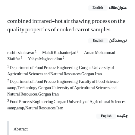
عنوان مقاله
English
combined infrared-hot air thawing process on the
quality properties of cooked carrot samples
نویسندگان
English
1
2
rashin shahsavar
Mahdi Kashaninejad
Aman Mohammad
3
2
Ziaiifar
Yahya Maghsoudlou
1
Department of Food Process Engineering,, Gorgan University of
Agricultural Sciences and Natural Resources, Gorgan, Iran
2
Department of Food Process Engineering, Faculty of Food Science
&amp; Technology, Gorgan University of Agricultural Sciences and
Natural Resources, Gorgan, Iran
3
Food Process Engineering Gorgan University of Agricultural Sciences
&amp;amp; Natural Resources, Iran
چکیده
English
Abstract