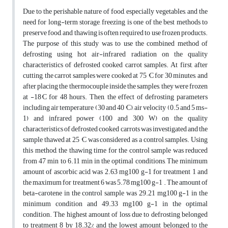
Due to the perishable nature of food, especially vegetables, and the
need for long-term storage, freezing is one of the best methods to
preserve food, and thawing is often required to use frozen products.
The purpose of this study was to use the combined method of
defrosting using hot air-infrared radiation on the quality
characteristics of defrosted cooked carrot samples. At first, after
cutting, the carrot samples were cooked at 75 °C for 30 minutes, and
after placing the thermocouple inside the samples, they were frozen
at -18°C for 48 hours. Then, the effect of defrosting parameters
including air temperature (30 and 40 °C), air velocity (0.5 and 5 ms-
1) and infrared power (100 and 300 W) on the quality
characteristics of defrosted cooked carrots was investigated and the
sample thawed at 25 °C was considered as a control samples. Using
this method, the thawing time for the control sample was reduced
from 47 min to 6.11 min in the optimal conditions, The minimum
amount of ascorbic acid was 2.63 mg100 g-1 for treatment 1 and
the maximum for treatment 6 was 5.78 mg100 g-1 . The amount of
beta-carotene in the control sample was 29.21 mg100 g-1 in the
minimum condition and 49.33 mg100 g-1 in the optimal
condition. The highest amount of loss due to defrosting belonged
to treatment 8 by 18.32% and the lowest amount belonged to the