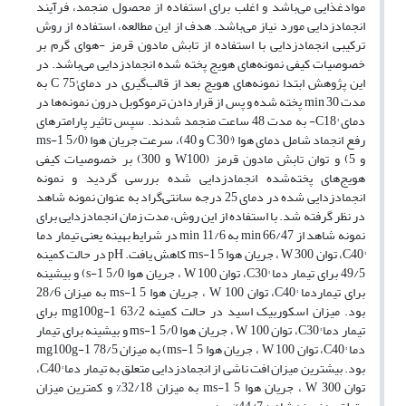
مواد‌غذایی می‌باشد و اغلب برای استفاده از محصول منجمد، فرآیند
انجمادزدایی مورد نیاز می‌باشد. هدف از این مطالعه، استفاده از روش
ترکیبی انجمادزدایی با استفاده از تابش مادون قرمز -هوای گرم بر
خصوصیات کیفی نمونه‌های هویج پخته شده انجمادزدایی می‌باشد. در
این پژوهش ابتدا نمونه‌های هویج بعد از قالب‌گیری در دمای°C 75 به
مدت min 30 پخته شده و پس از قراردادن ترموکوبل درون نمونه‌ها در
دمای °C18- به مدت 48 ساعت منجمد شدند. سپس تاثیر پارامترهای
رفع انجماد شامل دمای هوا (°C 30 و 40)، سرعت جریان هوا (ms-1 5/0
و 5) و توان تابش مادون قرمز (W100 و 300) بر خصوصیات کیفی
هویج‌های پخته‌شده انجمادزدایی شده بررسی گردید و نمونه
انجمادزدایی شده در دمای 25 درجه سانتی‌گراد به عنوان نمونه شاهد
در نظر گرفته شد. با استفاده از این روش، مدت زمان انجمادزدایی برای
نمونه شاهد از min 66/47 به min 11/6 در شرایط بهینه یعنی تیمار دما
°C40، توان W 300 ، جریان هوا ms-1 5 کاهش یافت. pH در حالت کمینه
49/5 برای تیمار دما °C30، توان W 100 ، جریان هوا s-1 5/0) و بیشینه
برای تیماردما °C40، توان W 100 ، جریان هوا ms-1 5 به میزان 28/6
بود. میزان اسکوربیک اسید در حالت کمینه mg100g-1 63/2 برای
تیمار دما °C30، توان W 100 ، جریان هوا ms-1 5/0 و بیشینه برای تیمار
دما °C40، توان W 100 ، جریان هوا ms-1 5) به میزان mg100g-1 78/5
بود. بیشترین میزان افت ناشی از انجمادزدایی متعلق به تیمار دما °C40،
توان W 300 ، جریان هوا ms-1 5 به میزان 32/18% و کمترین میزان