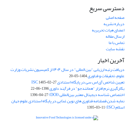
دسترسی سریع
صفحه اصلی
درباره نشریه
اعضای هیات تحریریه
ارسال مقاله
تماس با ما
نقشه سایت
آخرین اخبار
دریافت رتبه ارزیابی "بین المللی" در سال ۱۴۰۴ از کمیسیون نشریات وزارت
علوم، تحقیقات و فناوری
1404-05-20
تعیین شاخص آی اس سی در پایگاه استنادی ISC
1405-02-27
بکارگیری نرم افزار "همانندجو" در فرآیند داوری
1396-06-22
اختصاص شناسه دیجیتال معتبر بین‌المللی (DOI)
1396-04-27
نمایه شدن فصلنامه فناوری های نوین غذایی در پایگاه استنادی علوم جهان
اسلام (ISC)
1395-03-11
is licensed under a
Creative
Innovative Food Technologies (IFT)