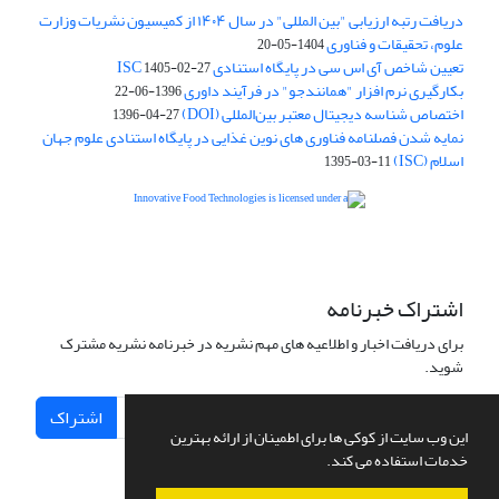
دریافت رتبه ارزیابی "بین المللی" در سال ۱۴۰۴ از کمیسیون نشریات وزارت
علوم، تحقیقات و فناوری
1404-05-20
تعیین شاخص آی اس سی در پایگاه استنادی ISC
1405-02-27
بکارگیری نرم افزار "همانندجو" در فرآیند داوری
1396-06-22
اختصاص شناسه دیجیتال معتبر بین‌المللی (DOI)
1396-04-27
نمایه شدن فصلنامه فناوری های نوین غذایی در پایگاه استنادی علوم جهان
اسلام (ISC)
1395-03-11
is licensed under a
Creative
Innovative Food Technologies (IFT)
Commons Attribution 4.0 International License
اشتراک خبرنامه
برای دریافت اخبار و اطلاعیه های مهم نشریه در خبرنامه نشریه مشترک
شوید.
اشتراک
این وب سایت از کوکی ها برای اطمینان از ارائه بهترین
خدمات استفاده می کند.