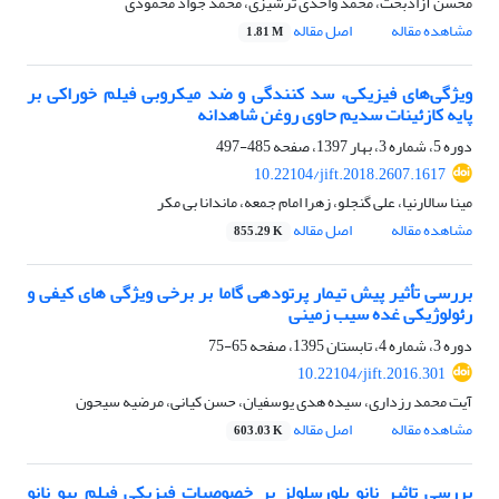
محسن آزادبخت، محمد واحدی ترشیزی، محمد جواد محمودی
مشاهده مقاله
اصل مقاله
1.81 M
ویژگی‌های فیزیکی، سد کنندگی و ضد میکروبی فیلم خوراکی بر
پایه کازئینات سدیم حاوی روغن شاهدانه
دوره 5، شماره 3، بهار 1397، صفحه
485-497
10.22104/jift.2018.2607.1617
مینا سالارنیا، علی گنجلو، زهرا امام جمعه، ماندانا بی مکر
مشاهده مقاله
اصل مقاله
855.29 K
بررسی تأثیر پیش تیمار پرتودهی گاما بر برخی ویژگی های کیفی و
رئولوژیکی غده سیب زمینی
دوره 3، شماره 4، تابستان 1395، صفحه
65-75
10.22104/jift.2016.301
آیت محمد رزداری، سیده هدی یوسفیان، حسن کیانی، مرضیه سیحون
مشاهده مقاله
اصل مقاله
603.03 K
بررسی تاثیر نانو بلورسلولز بر خصوصیات فیزیکی فیلم بیو نانو