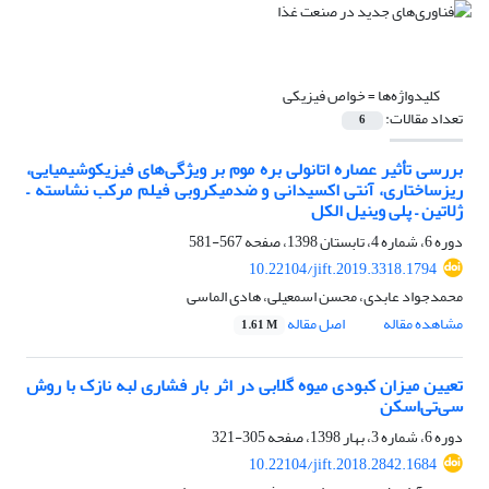
کلیدواژه‌ها =
خواص فیزیکی
تعداد مقالات:
6
بررسی تأثیر عصاره اتانولی بره موم بر ویژگی‌های فیزیکوشیمیایی،
ریزساختاری، آنتی اکسیدانی و ضدمیکروبی فیلم مرکب نشاسته –
ژلاتین – پلی وینیل الکل
دوره 6، شماره 4، تابستان 1398، صفحه
567-581
10.22104/jift.2019.3318.1794
محمدجواد عابدی، محسن اسمعیلی، هادی الماسی
مشاهده مقاله
اصل مقاله
1.61 M
تعیین میزان کبودی میوه گلابی در اثر بار فشاری لبه نازک با روش
سی‌تی‌اسکن
دوره 6، شماره 3، بهار 1398، صفحه
305-321
10.22104/jift.2018.2842.1684