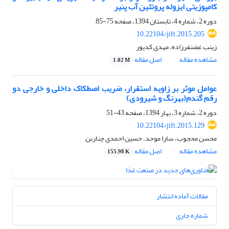
کامپوزیتی ایزوله پروتئین آب پنیر
دوره 2، شماره 4، تابستان 1394، صفحه
75-85
10.22104/jift.2015.205
زینب غضنفرزاده، مهدی کدیور
مشاهده مقاله
اصل مقاله
1.02 M
عوامل موثر بر زاویه استقرار، ضریب اصطکاک داخلی و خارجی دو
رقم گندم(بهرنگ و شیرودی)
دوره 2، شماره 3، بهار 1394، صفحه
43-51
10.22104/jift.2015.129
محسن محجوب، سارا موحد، حسین احمدی چناربن
مشاهده مقاله
اصل مقاله
155.98 K
مقالات آماده انتشار
شماره جاری