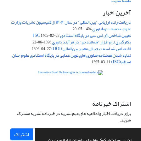
نقشه سایت
آخرین اخبار
دریافت رتبه ارزیابی "بین المللی" در سال ۱۴۰۴ از کمیسیون نشریات وزارت
علوم، تحقیقات و فناوری
1404-05-20
تعیین شاخص آی اس سی در پایگاه استنادی ISC
1405-02-27
بکارگیری نرم افزار "همانندجو" در فرآیند داوری
1396-06-22
اختصاص شناسه دیجیتال معتبر بین‌المللی (DOI)
1396-04-27
نمایه شدن فصلنامه فناوری های نوین غذایی در پایگاه استنادی علوم جهان
اسلام (ISC)
1395-03-11
is licensed under a
Creative
Innovative Food Technologies (IFT)
Commons Attribution 4.0 International License
اشتراک خبرنامه
برای دریافت اخبار و اطلاعیه های مهم نشریه در خبرنامه نشریه مشترک
شوید.
اشتراک
این وب سایت از کوکی ها برای اطمینان از ارائه بهترین