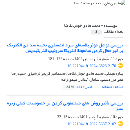
نویسنده =
محمد هادی خوش تقاضا
تعداد مقالات:
3
بررسی عوامل موثر پلاسمای سرد اتمسفری تخلیه سد دی الکتریک
بر غیر فعال کردن سالمونلا انتریکا سروتیپ انتریتیدیس
دوره 11، شماره 2، زمستان 1402، صفحه
172-181
10.22104/ift.2024.6823.2170
بهاره عبدلی، محمد هادی خوش تقاضا، محمدامیر کریمی ترشیزی، حمیدرضا
قمی مرزدشتی، سامان آبدانان مهدی زاده
مشاهده مقاله
اصل مقاله
1.35 M
بررسی تأثیر روش های ضدعفونی کردن بر خصوصیات کیفی زیره
سبز
دوره 10، شماره 1، پاییز 1401، صفحه
15-33
10.22104/ift.2022.5637.2102