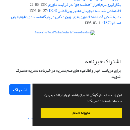
بکارگیری نرم افزار "همانندجو" در فرآیند داوری
1396-06-22
اختصاص شناسه دیجیتال معتبر بین‌المللی (DOI)
1396-04-27
نمایه شدن فصلنامه فناوری های نوین غذایی در پایگاه استنادی علوم جهان
اسلام (ISC)
1395-03-11
is licensed under a
Creative
Innovative Food Technologies (IFT)
Commons Attribution 4.0 International License
اشتراک خبرنامه
برای دریافت اخبار و اطلاعیه های مهم نشریه در خبرنامه نشریه مشترک
شوید.
اشتراک
این وب سایت از کوکی ها برای اطمینان از ارائه بهترین
خدمات استفاده می کند.
متوجه شدم
سامانه مدیریت نشریات علمی.
طراحی و پیاده سازی از
سیناوب