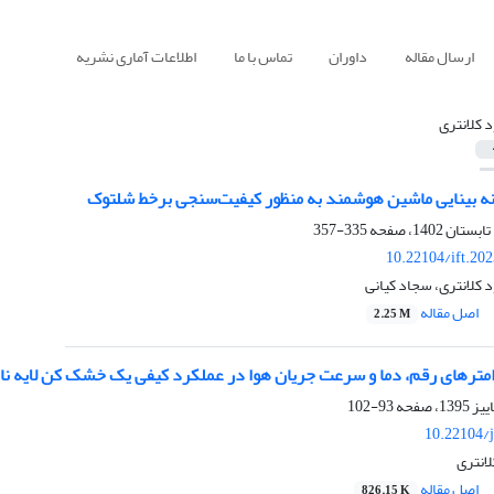
ارسال مقاله
داوران
تماس با ما
اطلاعات آماری نشریه
د کلانتری
ه بینایی ماشین هوشمند به منظور کیفیت‌سنجی برخط شلتوک
335-357
10.22104/ift.20
 کلانتری، سجاد کیانی
اصل مقاله
2.25 M
رامترهای رقم، دما و سرعت جریان هوا در عملکرد کیفی یک خشک کن لایه نا
93-102
10.22104/j
لانتری
اصل مقاله
826.15 K