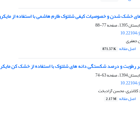
‌های خشک شدن و خصوصیات کیفی شلتوک طارم هاشمی با استفاده از مایکروو
77-88
10.22104/j
ن جعفری
اصل مقاله
871.57 K
ر رطوبت و درصد شکستگی دانه های شلتوک با استفاده از خشک کن مایکرو
63-74
10.22104/j
کلانتری، محسن آزادبخت
اصل مقاله
2.17 M