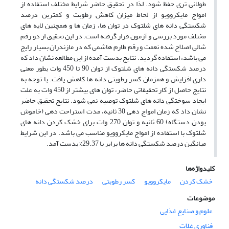
طولانی تری حفظ شود. لذا در تحقیق حاضر شرایط مختلف استفاده از
امواج مایکروویو از لحاظ میزان کاهش رطوبت و کمترین درصد
شکستگی دانه های شلتوک در توان ها، زمان ها و همچنین لایه های
مختلف مورد بررسی و آزمون قرار گرفته است. در این تحقیق از دو رقم
شالی اصلاح شده نعمت و رقم طارم هاشمی که در مازندران بسیار رایج
می باشد، استفاده گردید. نتایج بدست آمده از این مطالعه نشان داد که
درصد شکستگی دانه های شلتوک از توان 90 تا 450 وات بطور معنی
داری افزایش و همزمان کسر رطوبتی دانه ها کاهش یافت. با توجه به
نتایج حاصل از کار تحقیقاتی حاضر، توان های بیشتر از 450 وات به علت
ایجاد سوختگی دانه های شلتوک توصیه نمی شود. نتایج تحقیق حاضر
نشان داد که زمان امواج دهی 30 ثانیه، مدت استراحت دهی (خاموش
بودن دستگاه) 60 ثانیه و توان 270 وات برای خشک کردن دانه های
شلتوک با استفاده از امواج مایکروویو مناسب می باشد. در این شرایط
میانگین درصد شکستگی دانه ها برابر با 29.37% بدست آمد.
کلیدواژه‌ها
درصد شکستگی دانه
کسر رطوبتی
مایکروویو
خشک کردن
موضوعات
علوم و صنایع غذایی
فناوری غلات