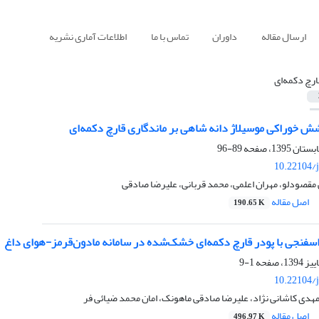
ارسال مقاله
داوران
تماس با ما
اطلاعات آماری نشریه
ارچ دکمه‌ای
شش خوراکی موسیلاژ دانه شاهی بر ماندگاری قارچ دکمه‌ای
89-96
10.22104/j
ی مقصودلو، مهران اعلمی، محمد قربانی، علیرضا صادقی
اصل مقاله
190.65 K
سفنجی با پودر قارچ دکمه‌ای خشک‌شده در سامانه مادون‌قرمز-هوای داغ
1-9
10.22104/j
هدی کاشانی نژاد، علیرضا صادقی ماهونک، امان محمد ضیائی فر
اصل مقاله
496.97 K