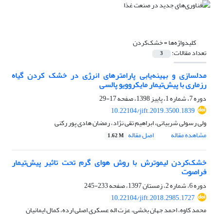
کلیدواژه‌ها =
خشک‌کردن
تعداد مقالات:
3
مدلسازی و بهینه‌یابی پارامترهای انرژی در خشک کردن گیاه
رزماری با پیش‌تیمار مایکروویو پالسی
دوره 7، شماره 1، پاییز 1398، صفحه
17-29
10.22104/jift.2019.3500.1839
ولی رسولی شربیانی، ابراهیم تقی نژاد، رمضان هادی پور رکنی
مشاهده مقاله
اصل مقاله
1.62 M
خشک‌کردن لیموترش با روش هوای گرم تحت تاثیر پیش‌تیمار
فراصوت
دوره 6، شماره 2، زمستان 1397، صفحه
233-245
10.22104/jift.2018.2985.1727
محمد کاوه، احمد جهان بخشی، عزت اله عسکری اصلی ارده، کمال ایمانیان