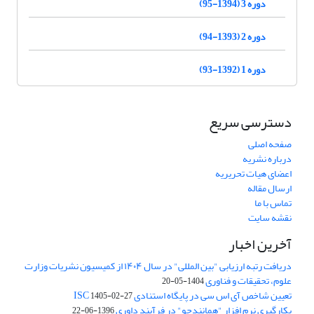
دوره 3 (1394-95)
دوره 2 (1393-94)
دوره 1 (1392-93)
دسترسی سریع
صفحه اصلی
درباره نشریه
اعضای هیات تحریریه
ارسال مقاله
تماس با ما
نقشه سایت
آخرین اخبار
دریافت رتبه ارزیابی "بین المللی" در سال ۱۴۰۴ از کمیسیون نشریات وزارت
علوم، تحقیقات و فناوری
1404-05-20
تعیین شاخص آی اس سی در پایگاه استنادی ISC
1405-02-27
بکارگیری نرم افزار "همانندجو" در فرآیند داوری
1396-06-22