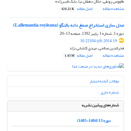
طاووس رونقی، جلال دهقان نیا، بابک قنبرزاده
مشاهده مقاله
اصل مقاله
424.21 K
مدل سازی استخراج صمغ دانه بالنگو (Lallemantia royleana)
دوره 1، شماره 1، پاییز 1392، صفحه
13-20
10.22104/jift.2014.19
فخرالدین صالحی، مهدی کاشانی نژاد
مشاهده مقاله
اصل مقاله
1.43 M
مقالات آماده انتشار
شماره جاری
شماره‌های پیشین نشریه
دوره 13 (1404-1405)