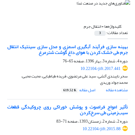
کلیدواژه‌ها =
انتقال جرم
تعداد مقالات:
3
بهینه سازی فرآیند آبگیری اسمزی و مدل سازی سینتیک انتقال
جرم طی خشک ‏کردن با هوای‏ داغ گوشت شترمرغ
دوره 4، شماره 3، بهار 1396، صفحه
65-76
10.22104/jift.2017.441
سحر نایبندی آتشی، سید علی مرتضوی، فریده طباطبایی، محبت محبی،
محمدجواد وریدی
مشاهده مقاله
اصل مقاله
619.52 K
تأثیر امواج فراصوت و پوشش خوراکی روی چروکیدگی قطعات
سیب‌زمینی طی سرخ‌کردن
دوره 2، شماره 2، زمستان 1393، صفحه
71-83
10.22104/jift.2015.88