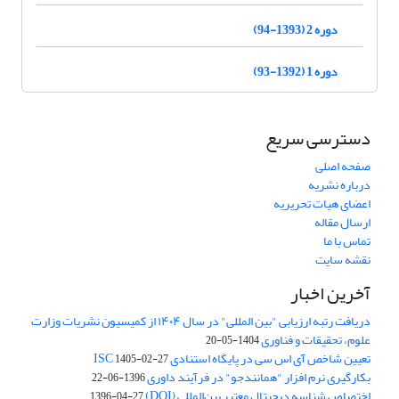
دوره 2 (1393-94)
دوره 1 (1392-93)
دسترسی سریع
صفحه اصلی
درباره نشریه
اعضای هیات تحریریه
ارسال مقاله
تماس با ما
نقشه سایت
آخرین اخبار
دریافت رتبه ارزیابی "بین المللی" در سال ۱۴۰۴ از کمیسیون نشریات وزارت
علوم، تحقیقات و فناوری
1404-05-20
تعیین شاخص آی اس سی در پایگاه استنادی ISC
1405-02-27
بکارگیری نرم افزار "همانندجو" در فرآیند داوری
1396-06-22
اختصاص شناسه دیجیتال معتبر بین‌المللی (DOI)
1396-04-27