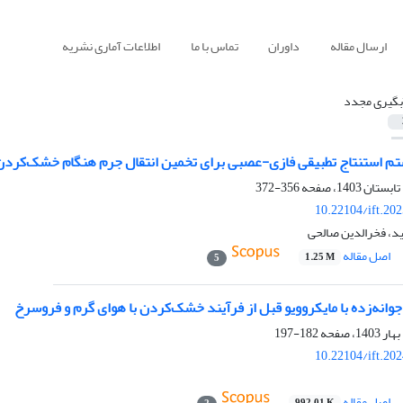
ارسال مقاله
داوران
تماس با ما
اطلاعات آماری نشریه
بگیری مجدد
تم استنتاج تطبیقی فازی-عصبی برای تخمین انتقال جرم هنگام خشک‌کردن هم
356-372
10.22104/ift.20
د، فخرالدین صالحی
اصل مقاله
1.25 M
5
وانه‌زده با مایکروویو قبل از فرآیند خشک‌کردن با هوای گرم و فروسرخ
182-197
10.22104/ift.20
اصل مقاله