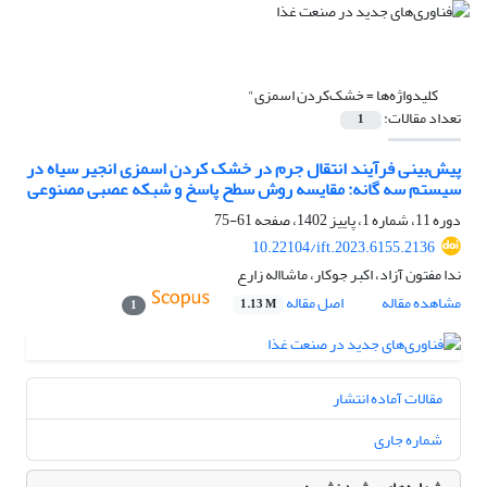
کلیدواژه‌ها =
خشک‌کردن اسمزی"
تعداد مقالات:
1
پیش‌بینی فرآیند انتقال جرم در خشک کردن اسمزی انجیر سیاه در
سیستم سه گانه: مقایسه روش سطح پاسخ و شبکه عصبی مصنوعی
دوره 11، شماره 1، پاییز 1402، صفحه
61-75
10.22104/ift.2023.6155.2136
ندا مفتون آزاد، اکبر جوکار، ماشااله زارع
مشاهده مقاله
اصل مقاله
1.13 M
1
مقالات آماده انتشار
شماره جاری