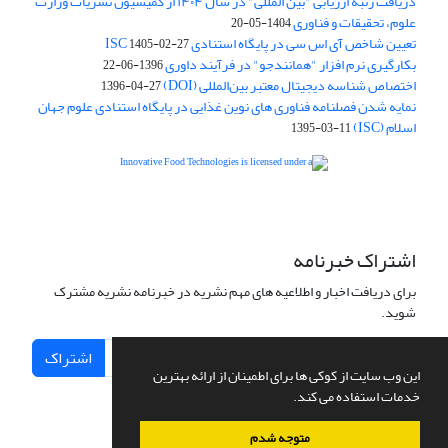
دریافت رتبه ارزیابی "بین المللی" در سال ۱۴۰۴ از کمیسیون نشریات وزارت
علوم، تحقیقات و فناوری
1404-05-20
تعیین شاخص آی اس سی در پایگاه استنادی ISC
1405-02-27
بکارگیری نرم افزار "همانندجو" در فرآیند داوری
1396-06-22
اختصاص شناسه دیجیتال معتبر بین‌المللی (DOI)
1396-04-27
نمایه شدن فصلنامه فناوری های نوین غذایی در پایگاه استنادی علوم جهان
اسلام (ISC)
1395-03-11
is licensed under a
Creative
Innovative Food Technologies (IFT)
Commons Attribution 4.0 International License
اشتراک خبرنامه
برای دریافت اخبار و اطلاعیه های مهم نشریه در خبرنامه نشریه مشترک
شوید.
اشتراک
این وب سایت از کوکی ها برای اطمینان از ارائه بهترین
خدمات استفاده می کند.
متوجه شدم