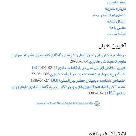
صفحه اصلی
درباره نشریه
اعضای هیات تحریریه
ارسال مقاله
تماس با ما
نقشه سایت
آخرین اخبار
دریافت رتبه ارزیابی "بین المللی" در سال ۱۴۰۴ از کمیسیون نشریات وزارت
علوم، تحقیقات و فناوری
1404-05-20
تعیین شاخص آی اس سی در پایگاه استنادی ISC
1405-02-27
بکارگیری نرم افزار "همانندجو" در فرآیند داوری
1396-06-22
اختصاص شناسه دیجیتال معتبر بین‌المللی (DOI)
1396-04-27
نمایه شدن فصلنامه فناوری های نوین غذایی در پایگاه استنادی علوم جهان
اسلام (ISC)
1395-03-11
is licensed under a
Creative
Innovative Food Technologies (IFT)
Commons Attribution 4.0 International License
اشتراک خبرنامه