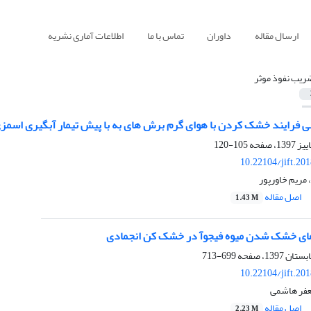
ارسال مقاله
داوران
تماس با ما
اطلاعات آماری نشریه
ریب نفوذ موثر
 فرایند خشک ‏کردن با هوای گرم برش ‏های به با پیش‏ تیمار آبگیری اسمزی
105-120
10.22104/jift.20
مریم خاورپور
اصل مقاله
1.43 M
های خشک شدن میوه فیجوآ در خشک کن انجمادی
699-713
10.22104/jift.20
عفر هاشمی
اصل مقاله
2.23 M