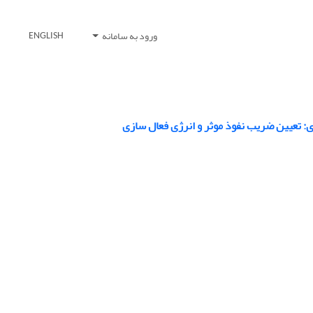
ورود به سامانه
ENGLISH
: تعیین ضریب نفوذ موثر و انرژی فعال‏ سازی