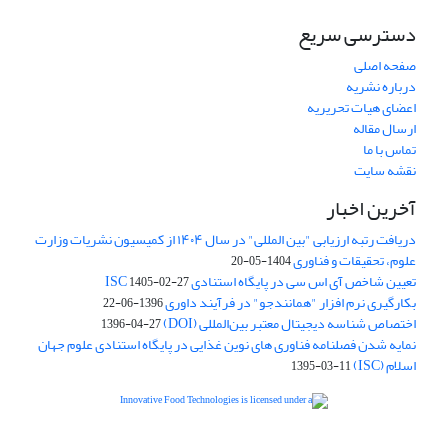
دسترسی سریع
صفحه اصلی
درباره نشریه
اعضای هیات تحریریه
ارسال مقاله
تماس با ما
نقشه سایت
آخرین اخبار
دریافت رتبه ارزیابی "بین المللی" در سال ۱۴۰۴ از کمیسیون نشریات وزارت
علوم، تحقیقات و فناوری
1404-05-20
تعیین شاخص آی اس سی در پایگاه استنادی ISC
1405-02-27
بکارگیری نرم افزار "همانندجو" در فرآیند داوری
1396-06-22
اختصاص شناسه دیجیتال معتبر بین‌المللی (DOI)
1396-04-27
نمایه شدن فصلنامه فناوری های نوین غذایی در پایگاه استنادی علوم جهان
اسلام (ISC)
1395-03-11
is licensed under a
Creative
Innovative Food Technologies (IFT)