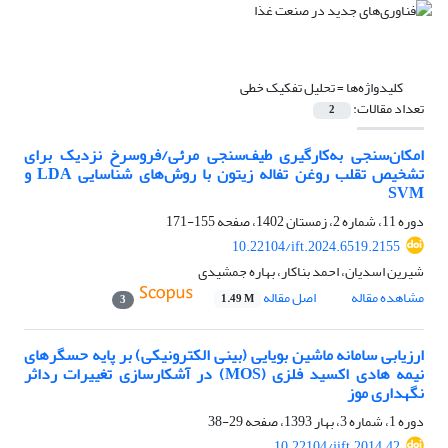
کلیدواژه‌ها =
تحلیل تفکیک خطی
تعداد مقالات:
2
امکان‌سنجی به‌کار‌گیری طیف‌سنجی مرئی/فروسرخ نزدیک برای
تشخیص تقلب روغن تفاله زیتون با روش‌های شناسایی LDA و
SVM
دوره 11، شماره 2، زمستان 1402، صفحه
155-171
10.22104/ift.2024.6519.2155
شیرین اسدیان، احمد بناکار، بهاره جمشیدی
مشاهده مقاله
اصل مقاله
1.49 M
3
ارزیابی سامانه ماشین بویایی (بینی الکترونیکی) بر پایه حسگرهای
نیمه هادی اکسید فلزی (MOS) در آشکارسازی تغییرات رداثر
نگهداری موز
دوره 1، شماره 3، بهار 1393، صفحه
29-38
10.22104/jift.2014.42