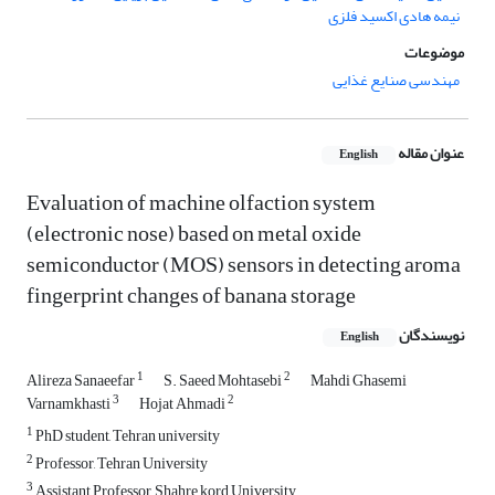
نیمه هادی اکسید فلزی
موضوعات
مهندسی صنایع غذایی
عنوان مقاله
English
Evaluation of machine olfaction system
(electronic nose) based on metal oxide
semiconductor (MOS) sensors in detecting aroma
fingerprint changes of banana storage
نویسندگان
English
1
2
Alireza Sanaeefar
S. Saeed Mohtasebi
Mahdi Ghasemi
3
2
Varnamkhasti
Hojat Ahmadi
1
PhD student, Tehran university
2
Professor, Tehran University
3
Assistant Professor, Shahre kord University