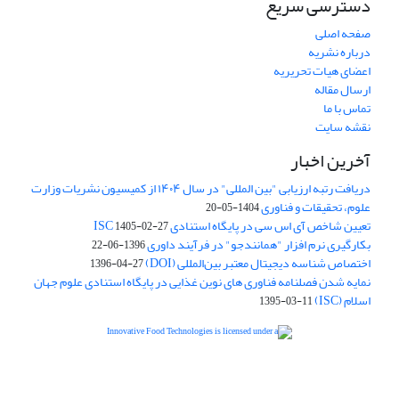
دسترسی سریع
صفحه اصلی
درباره نشریه
اعضای هیات تحریریه
ارسال مقاله
تماس با ما
نقشه سایت
آخرین اخبار
دریافت رتبه ارزیابی "بین المللی" در سال ۱۴۰۴ از کمیسیون نشریات وزارت
علوم، تحقیقات و فناوری
1404-05-20
تعیین شاخص آی اس سی در پایگاه استنادی ISC
1405-02-27
بکارگیری نرم افزار "همانندجو" در فرآیند داوری
1396-06-22
اختصاص شناسه دیجیتال معتبر بین‌المللی (DOI)
1396-04-27
نمایه شدن فصلنامه فناوری های نوین غذایی در پایگاه استنادی علوم جهان
اسلام (ISC)
1395-03-11
is licensed under a
Creative
Innovative Food Technologies (IFT)
Commons Attribution 4.0 International License