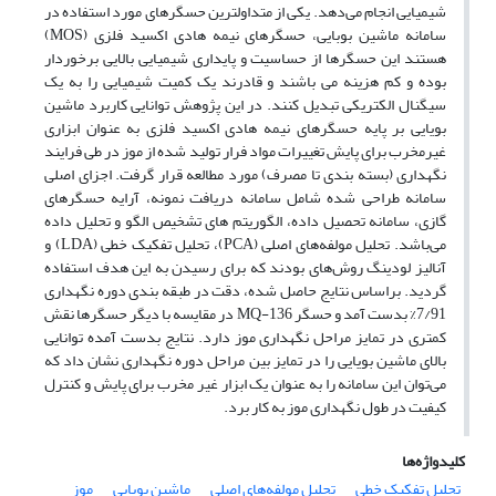
شیمیایی انجام می‌دهد. یکی از متداول‏ترین حسگرهای مورد استفاده در
سامانه ماشین بوبایی، حسگرهای نیمه هادی اکسید فلزی (MOS)
هستند این حسگرها از حساسیت و پایداری شیمیایی بالایی برخوردار
بوده و کم هزینه می باشند و قادرند یک کمیت شیمیایی را به یک
سیگنال الکتریکی تبدیل کنند. در این پژوهش توانایی کاربرد ماشین
بویایی بر پایه حسگرهای نیمه هادی اکسید فلزی به عنوان ابزاری
غیرمخرب برای پایش تغییرات مواد فرار تولید شده از موز در طی فرایند
نگهداری (بسته بندی تا مصرف) مورد مطالعه قرار گرفت. اجزای اصلی
سامانه طراحی شده شامل سامانه دریافت نمونه، آرایه حسگرهای
گازی، سامانه تحصیل داده، الگوریتم های تشخیص الگو و تحلیل داده
می‌باشد. تحلیل مولفه‌های اصلی (PCA)، تحلیل تفکیک خطی (LDA) و
آنالیز لودینگ روش‌های بودند که برای رسیدن به این هدف استفاده
گردید. براساس نتایج حاصل شده، دقت در طبقه بندی دوره نگهداری
7/91% بدست آمد و حسگر MQ-136 در مقایسه با دیگر حسگرها نقش
کمتری در تمایز مراحل نگهداری موز دارد. نتایج بدست آمده توانایی
بالای ماشین بویایی را در تمایز بین مراحل دوره نگهداری نشان داد که
می‌توان این سامانه را به عنوان یک ابزار غیر مخرب برای پایش و کنترل
کیفیت در طول نگهداری موز به کار برد.
کلیدواژه‌ها
تحلیل تفکیک خطی
تحلیل مولفه‌های اصلی
ماشین بویایی
موز