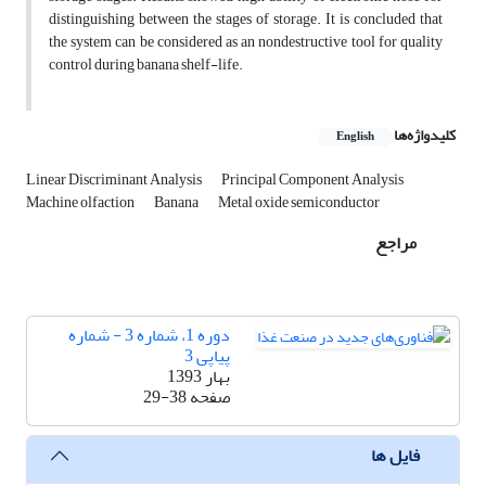
distinguishing between the stages of storage. It is concluded that
the system can be considered as an nondestructive tool for quality
control during banana shelf-life.
کلیدواژه‌ها
English
Linear Discriminant Analysis
Principal Component Analysis
Machine olfaction
Banana
Metal oxide semiconductor
مراجع
دوره 1، شماره 3 - شماره
پیاپی 3
بهار 1393
صفحه
29-38
فایل ها