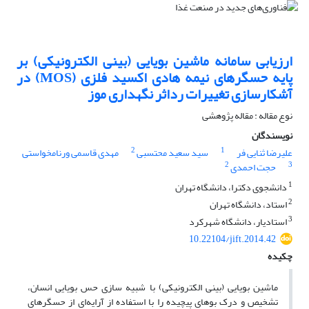
ارزیابی سامانه ماشین بویایی (بینی الکترونیکی) بر
پایه حسگرهای نیمه هادی اکسید فلزی (MOS) در
آشکارسازی تغییرات رداثر نگهداری موز
نوع مقاله : مقاله پژوهشی
نویسندگان
2
1
علیرضا ثنایی فر
سید سعید محتسبی
مهدی قاسمی ورنامخواستی
2
3
حجت احمدی
1
دانشجوی دکترا، دانشگاه تهران
2
استاد، دانشگاه تهران
3
استادیار، دانشگاه شهرکرد
10.22104/jift.2014.42
چکیده
ماشین بویایی (بینی الکترونیکی) با شبیه سازی حس بویایی انسان،
تشخیص و درک بوهای پیچیده را با استفاده از آرایه‌ای از حسگرهای