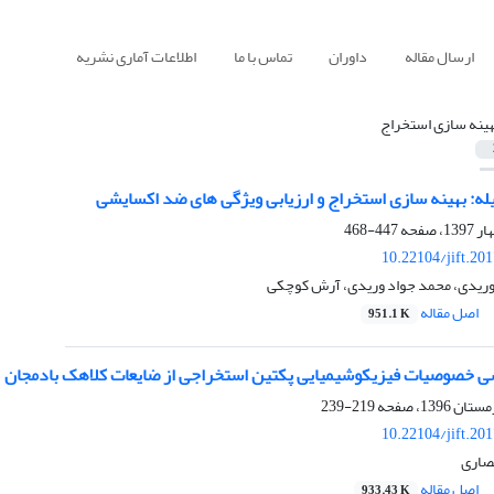
ارسال مقاله
داوران
تماس با ما
اطلاعات آماری نشریه
هینه سازی استخراج
له: بهینه سازی استخراج و ارزیابی ویژگی های ضد اکسایشی
447-468
10.22104/jift.20
ی وریدی، محمد جواد وریدی، آرش کوچکی
اصل مقاله
951.1 K
ی خصوصیات فیزیکوشیمیایی پکتین استخراجی از ضایعات کلاهک بادمجان
219-239
10.22104/jift.20
نصاری
اصل مقاله
933.43 K