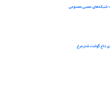
یک-شبکه‌های عصبی مصنوعی
ای‏ داغ گوشت شترمرغ