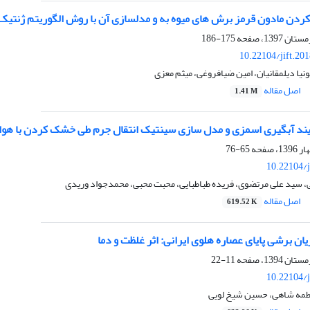
دن مادون قرمز برش های میوه به و مدلسازی آن با روش الگوریتم ژنت
175-186
10.22104/jift.20
یا دیلمقانیان، امین ضیافروغی، میثم معزی
اصل مقاله
1.41 M
یند آبگیری اسمزی و مدل سازی سینتیک انتقال جرم طی خشک ‏کردن با هو
65-76
10.22104/j
، سید علی مرتضوی، فریده طباطبایی، محبت محبی، محمدجواد وریدی
اصل مقاله
619.52 K
ان برشی پایای عصاره هلوی ایرانی: اثر غلظت و دما
11-22
10.22104/j
طمه شاهی، حسین شیخ لویی