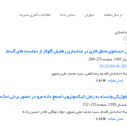
ارسال مقاله
داوران
تماس با ما
اطلاعات آماری نشریه
دلسازی
ل جستجوی منطق فازی در مدلسازی رهایش گلوکز از نشاسته های گندم
255-268
10.22104/ift.20
لا خدابخش اقدم، رضا ثقفی، سید محمد علی رضوی
اصل مقاله
1.41 M
ولوژیکی وابسته به زمان (تیکسوتروپ) صمغ دانه مرو در حضور برخی نمک‌ها
235-252
لا خدابخش اقدم، سید محمد علی رضوی، جواد توکلی، قادر حسین زاده
اصل مقاله
1.34 M