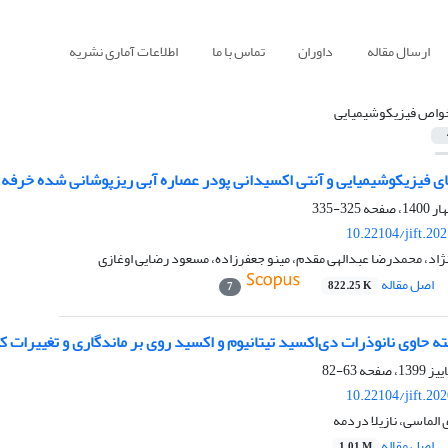
ارسال مقاله
داوران
تماس با ما
اطلاعات آماری نشریه
واص فیزیکوشیمیایی
ی فیزیکوشیمیایی و آنتی اکسیدانی پودر عصاره آبی ریزپوشانی شده خر
325-335
10.22104/jift.20
اد، محمدرضا عبدالهی مقدم، مینو جعفرزاده، مسعود رضایی اوغازی
اصل مقاله
822.25 K
7
ه‌ حاوی نانوذرات دی‌اکسید تیتانیوم و اکسید روی بر ماندگاری و تغییرات 
63-82
10.22104/jift.20
لماسی، نازیلا دردمه
اصل مقاله
1.01 M