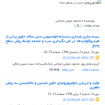
نویسنده =
محمود صوتی خیابانی
تعداد مقالات:
4
بهینه سازی پایداری سیستم امولسیونی سس سالادِ حاوی برخی از
هیدروکلوئیدها، در طی نگهداری سرد و منجمد توسط روش سطح
پاسخ
دوره 3، شماره 2، زمستان 1394، صفحه
33-42
10.22104/jift.2016.279
آرزو سلمان پور، محمود صوتی خیابانی، بابک قنبرزاده، سید حسین جلالی
مشاهده مقاله
اصل مقاله
767.85 K
تولید و ارزیابی نانولیپوزومهای حاوی نایسین و ناتامایسین به روش
مظفری
دوره 3، شماره 1، پاییز 1394، صفحه
11-21
10.22104/jift.2015.226