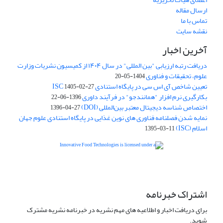
ارسال مقاله
تماس با ما
نقشه سایت
آخرین اخبار
دریافت رتبه ارزیابی "بین المللی" در سال ۱۴۰۴ از کمیسیون نشریات وزارت
علوم، تحقیقات و فناوری
1404-05-20
تعیین شاخص آی اس سی در پایگاه استنادی ISC
1405-02-27
بکارگیری نرم افزار "همانندجو" در فرآیند داوری
1396-06-22
اختصاص شناسه دیجیتال معتبر بین‌المللی (DOI)
1396-04-27
نمایه شدن فصلنامه فناوری های نوین غذایی در پایگاه استنادی علوم جهان
اسلام (ISC)
1395-03-11
is licensed under a
Creative
Innovative Food Technologies (IFT)
Commons Attribution 4.0 International License
اشتراک خبرنامه
برای دریافت اخبار و اطلاعیه های مهم نشریه در خبرنامه نشریه مشترک
شوید.