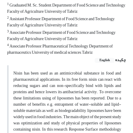
1
Graduated M. Sc. Student, Department of Food Science and Technology,
Faculty of Agriculture, University of Tabriz
2
Assistant Professor, Department of Food Science and Technology,
Faculty of Agriculture, University of Tabriz
3
Associate Professor, Department of Food Science and Technology,
Faculty of Agriculture, University of Tabriz
4
Associate Professor, Pharmaceutical Technology, Department of
pharmaceutics, University of medical sciences, Tabriz
چکیده
English
Nisin has been used as an antimicrobial substance in food and
pharmaceutical applications. In its free form, nisin can react with
reducing sugars and can non-specifically bind with lipids and
proteins and hence lowers its antibacterial activity. To overcome
these limitations, using of liposomes has been reported. Due to a
number of benefits, e.g. entrapment of water-soluble and lipid-
soluble materials as well as biodegradability, liposomes have been
widely used in food industries. The main object of the present study
was optimization and study of physical properties of liposomes
containing nisin.
In this research, Response Surface methodology