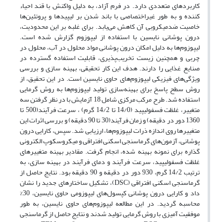
کاربردهای متعددی دارد. در فرم آزاد، به دلیل واکنش با قند احیاء
کننده و به طور غیراختصاصی با باند شدن بر لیپیدها و پروتئین‌ها
خاصیت ضد‌میکروبی آن کاهش می‌یابد. برای غلبه بر این محدودیت،
درون پوشانی نایسین با استفاده از لیپوزوم‌ گزارش شده است.
لیپوزوم‌ها به دلیل امکان درون پوشانی مواد محلول در آب، محلول در
چربی و همچنین زیست ‌تخریب‌پذیری، قابلیت استفاده گسترده در
صنایع غذایی را دارند. هدف این کار تحقیقی، بهینه سازی و بررسی
ویژگی‌های فیزیکی لیپوزوم‌های حاوی نایسین است. در این تحقیق، از
روش سطح پاسخ برای بهینه‌سازی تولید لیپوزوم‌ها به روش گرمایی
استفاده شد. طرح مرکب مرکزی شامل 18 آزمایش با در نظر گرفتن سه
متغییر، غلظت فسفولیپید (14/0 تا 14/2 گرم) ، سرعت فرآیند(500 تا
1360 دور در دقیقه) و زمان فرآیند(30 تا 90 دقیقه) و بررسی اثرات این
متغییرها روی اندازه ذرات لیپوزوم‌ها، ارزیابی شد. سپس، کارایی درون
پوشانی، آزمون‌های گرماسنجی اسکنی افتراقی و میکروسکوپ الکترونی
گذاره برای نمونه بهینه شده، انجام گرفت. مقادیر بهینه متغییرهای
غلظت فسفولیپید، سرعت فرآیند و دمای فرآیند در بهینه سازی، به
ترتیب 14/2 گرم، 930 دور در دقیقه و 90 دقیقه بود. نتایج حاصل از
گرماسنجی اسکنی افتراقی (DSC)، تشکیل ساختارهای جدید را نشان
داد و کارایی درون پوشانی کپسول‌های لیپوزومی حاوی نایسین، 30%
محاسبه گردید. در این مطالعه لیپوزوم‌های حاوی نایسین، به طور
موفقیت آمیزی با روش گرمایی تولید شدند و نتایج حاصل از گرماسنجی