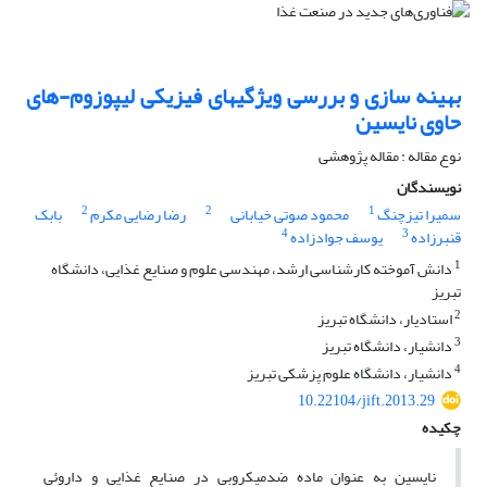
بهینه سازی و بررسی ویژگیهای فیزیکی لیپوزوم-های
حاوی نایسین
نوع مقاله : مقاله پژوهشی
نویسندگان
2
2
1
سمیرا تیزچنگ
محمود صوتی خیابانی
رضا رضایی مکرم
بابک
4
3
قنبرزاده
یوسف جوادزاده
1
دانش آموخته کارشناسی ارشد، مهندسی علوم و صنایع غذایی، دانشگاه
تبریز
2
استادیار، دانشگاه تبریز
3
دانشیار، دانشگاه تبریز
4
دانشیار، دانشگاه علوم پزشکی تبریز
10.22104/jift.2013.29
چکیده
نایسین به عنوان ماده ضدمیکروبی در صنایع غذایی و داروئی