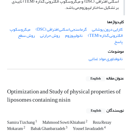
اسکنی افتراقی (DSC) و میکروسکوپ الکترونی گذاره (TEM) تاییدی
بر تشکیل ساختار لیپوزوم می باشد.
کلیدواژه‌ها
کارایی درون پوشانی
گرماسنجی اسکنی افتراقی (DSC)
میکروسکوپ
الکترونی گذاره (TEM)
نانولیپوزوم
روش حرارتی
روش سطح
پاسخ
موضوعات
نانوفناوری مواد غذایی
عنوان مقاله
English
Optimization and Study of physical properties of
liposomes containing nisin
نویسندگان
English
1
2
Samira Tizchang
Mahmood Sowti Khiabani
Reza Rezay
2
3
4
Mokaram
Babak Ghanbarzadeh
Yousef Javadzadeh