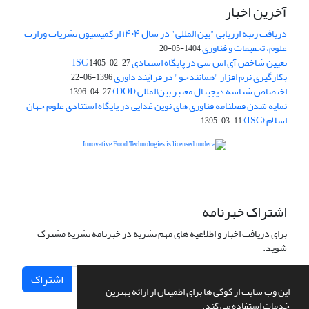
آخرین اخبار
دریافت رتبه ارزیابی "بین المللی" در سال ۱۴۰۴ از کمیسیون نشریات وزارت
علوم، تحقیقات و فناوری
1404-05-20
تعیین شاخص آی اس سی در پایگاه استنادی ISC
1405-02-27
بکارگیری نرم افزار "همانندجو" در فرآیند داوری
1396-06-22
اختصاص شناسه دیجیتال معتبر بین‌المللی (DOI)
1396-04-27
نمایه شدن فصلنامه فناوری های نوین غذایی در پایگاه استنادی علوم جهان
اسلام (ISC)
1395-03-11
is licensed under a
Creative
Innovative Food Technologies (IFT)
Commons Attribution 4.0 International License
اشتراک خبرنامه
برای دریافت اخبار و اطلاعیه های مهم نشریه در خبرنامه نشریه مشترک
شوید.
اشتراک
این وب سایت از کوکی ها برای اطمینان از ارائه بهترین
خدمات استفاده می کند.