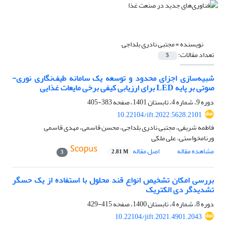
نویسنده =
مجتبی نادری بلداجی
تعداد مقالات:
5
شبیه‌سازی اجزای محدود و توسعه یک سامانه طیف‌نگاری نوری-
صوتی بر پایه LED برای ارزیابی کیفی برخی مایعات غذایی
دوره 9، شماره 4، تابستان 1401، صفحه
383-405
10.22104/ift.2022.5628.2101
فاطمه شریفی، مجتبی نادری بلداجی، محسن قاسمی، مهدی قاسمی
ورنامخواستی، علی ملکی
مشاهده مقاله
اصل مقاله
2.81 M
3
بررسی امکان تشخیص انواع قند محلول با استفاده از یک حسگر
تشدیدگر دی الکتریک
دوره 8، شماره 4، تابستان 1400، صفحه
415-429
10.22104/jift.2021.4901.2043