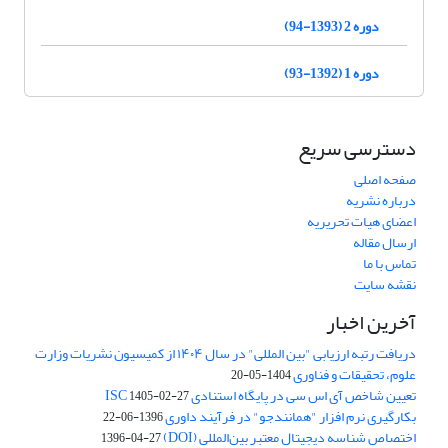
دوره 2 (1393-94)
دوره 1 (1392-93)
دسترسی سریع
صفحه اصلی
درباره نشریه
اعضای هیات تحریریه
ارسال مقاله
تماس با ما
نقشه سایت
آخرین اخبار
دریافت رتبه ارزیابی "بین المللی" در سال ۱۴۰۴ از کمیسیون نشریات وزارت
علوم، تحقیقات و فناوری
1404-05-20
تعیین شاخص آی اس سی در پایگاه استنادی ISC
1405-02-27
بکارگیری نرم افزار "همانندجو" در فرآیند داوری
1396-06-22
اختصاص شناسه دیجیتال معتبر بین‌المللی (DOI)
1396-04-27