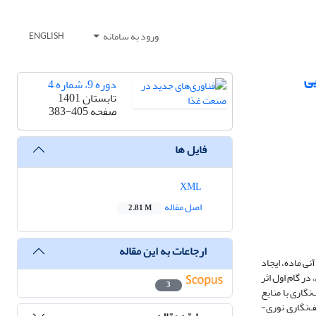
ورود به سامانه
ENGLISH
دوره 9، شماره 4
تابستان 1401
صفحه
383-405
فایل ها
XML
اصل مقاله
2.81 M
ارجاعات به این مقاله
ی ماده، ایجاد
ر گام اول اثر
3
ازی شد. درگام دوم، سامانه طیف‌نگاری با منابع
 طیف‌نگاری نوری-