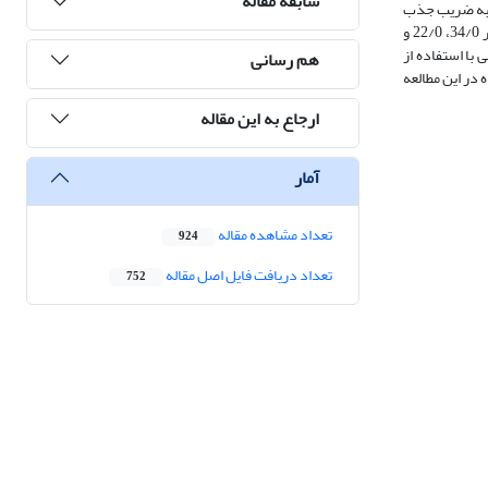
سابقه مقاله
ه به ضریب جذب
نور تغییرات قابل‌توجهی دارد، به‌طوری‌که بیشینه دامنه سیگنال فشار صوتی به ترتیب برای شیر، آب و روغن ‌زیتون در طول‌موج‌های 450، 395 و 450 نانومتر با مقادیر 34/0، 22/0 و
وافق بود. همچنین، تقلب اضافه نمودن آب به شیر در سطوح 5، 10، 15 و 20 درصد حجمی با استفاده از
هم رسانی
 در این مطالعه
ارجاع به این مقاله
آمار
تعداد مشاهده مقاله
924
تعداد دریافت فایل اصل مقاله
752