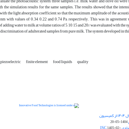
valuate the photoacoustic system, three samples i.e. milk, water and olive oil we
 the simulation results for the same samples. The results showed that the intensi
 with the light absorption coefficient, so that the maximum amplitude of the acoustic
nm with values of 0.34, 0.22 and 0.74 Pa, respectively. This was in agreement wi
of adding water to milk at volume ratios of 5, 10, 15 and 20% was evaluated with t
y discrimination of adulterated samples from pure milk. The system developed in this 
piezoelectric
finite element
food liquids
quality
دریافت رتبه ارزیابی "بین المللی" در سال ۱۴۰۴ از کمیسیون
is licensed under a
Innovative Food Technologies (IFT)
1404-05-20
Creative Commons Attribution 4.0 International
ی ISC
1405-02-