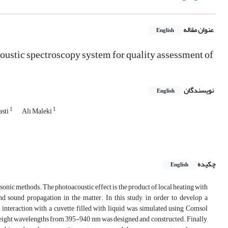
عنوان مقاله
English
ustic spectroscopy system for quality assessment of
نویسندگان
English
1
1
sti
Ali Maleki
چکیده
English
sonic methods. The photoacoustic effect is the product of local heating with
nd sound propagation in the matter. In this study, in order to develop a
c interaction with a cuvette filled with liquid was simulated using Comsol
at eight wavelengths from 395-940 nm was designed and constructed. Finally,