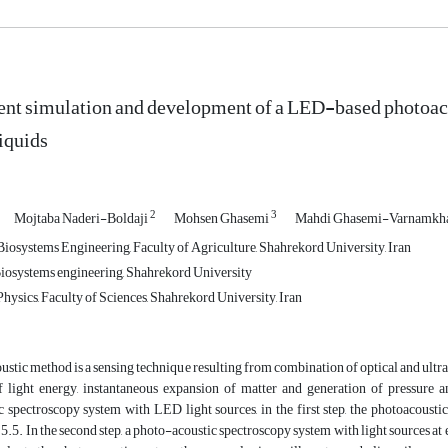
ent simulation and development of a LED-based photoaco
iquids
2
3
Mojtaba Naderi-Boldaji
Mohsen Ghasemi
Mahdi Ghasemi-Varnamkha
iosystems Engineering, Faculty of Agriculture, Shahrekord University, Iran
osystems engineering, Shahrekord University
ysics, Faculty of Sciences, Shahrekord University, Iran
stic method is a sensing technique resulting from combination of optical and ultra
f light energy, instantaneous expansion of matter and generation of pressure a
 spectroscopy system with LED light sources, in the first step, the photoacousti
5.5. In the second step, a photo-acoustic spectroscopy system with light sources 