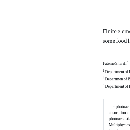
Finite elem
some food l
1
Fateme Sharifi
1
Department of B
2
Departmen of Bi
3
Department of Ph
The photoacou
absorption o
photoacoustic
Multiphysics 