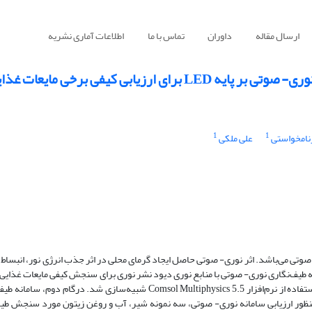
ارسال مقاله
داوران
تماس با ما
اطلاعات آماری نشریه
یابی کیفی برخی مایعات غذایی
1
1
نامخواستی
علی ملکی
می‌باشد. اثر نوری- صوتی حاصل ایجاد گرمای محلی در اثر جذب انرژی نور، انبساط آن
 طیف‌نگاری نوری- صوتی با منابع نوری دیود نشر نوری برای سنجش کیفی مایعات غذایی، د
متقابل نوری- صوتی با یک ظرف نمونه حاوی مایعات به روش اجزا محدود و با استفاده از نرم‌افزار Comsol Multiphysics 5.5 شبیه‌س
و ساخته شد. در آخر به‌منظور ارزیابی سامانه نوری- صوتی، سه نمونه شیر، آب و روغن ‌زیتون مورد سنجش