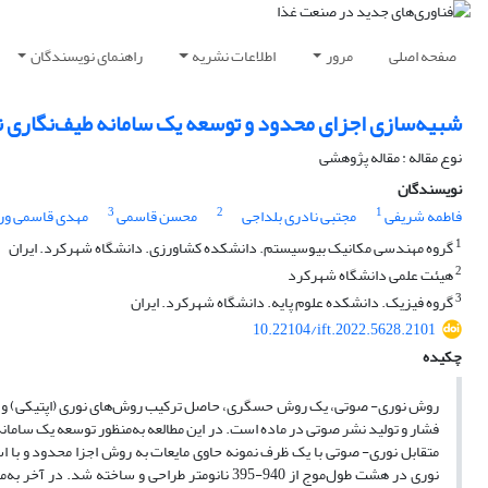
صفحه اصلی
مرور
اطلاعات نشریه
راهنمای نویسندگان
شبیه‌سازی اجزای محدود و توسعه یک سامانه طیف‌نگاری نوری- صوتی بر پایه LED برای ارز
نوع مقاله : مقاله پژوهشی
نویسندگان
3
2
1
فاطمه شریفی
مجتبی نادری بلداجی
محسن قاسمی
مهدی قاسمی ور
1
گروه مهندسی مکانیک بیوسیستم. دانشکده کشاورزی. دانشگاه شهرکرد. ایران
2
هیئت علمی دانشگاه شهرکرد
3
گروه فیزیک. دانشکده علوم پایه. دانشگاه شهرکرد. ایران
10.22104/ift.2022.5628.2101
چکیده
روش نوری- صوتی، یک روش حسگری، حاصل ترکیب روش‌های نوری (اپتیکی) و صوتی 
فشار و تولید نشر صوتی در ماده است. در این مطالعه به‌منظور توسعه یک سامانه
نوری در هشت طول‌موج از 940-395 نانو‌متر طراحی 