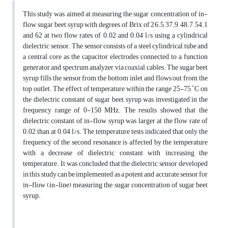
This study was aimed at measuring the sugar concentration of in-
flow sugar beet syrup with degrees of Brix of 26.5, 37.9, 48.7, 54.1
and 62 at two flow rates of 0.02 and 0.04 l/s using a cylindrical
dielectric sensor. The sensor consists of a steel cylindrical tube and
a central core as the capacitor electrodes connected to a function
generator and spectrum analyzer via coaxial cables. The sugar beet
syrup fills the sensor from the bottom inlet and flows out from the
top outlet. The effect of temperature within the range 25-75 ˚C on
the dielectric constant of sugar beet syrup was investigated in the
frequency range of 0-150 MHz. The results showed that the
dielectric constant of in-flow syrup was larger at the flow rate of
0.02 than at 0.04 l/s. The temperature tests indicated that only the
frequency of the second resonance is affected by the temperature
with a decrease of dielectric constant with increasing the
temperature. It was concluded that the dielectric sensor developed
in this study can be implemented as a potent and accurate sensor for
in-flow (in-line) measuring the sugar concentration of sugar beet
syrup.