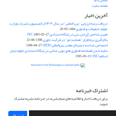
تماس با ما
نقشه سایت
آخرین اخبار
دریافت رتبه ارزیابی "بین المللی" در سال ۱۴۰۴ از کمیسیون نشریات وزارت
علوم، تحقیقات و فناوری
1404-05-20
تعیین شاخص آی اس سی در پایگاه استنادی ISC
1405-02-27
بکارگیری نرم افزار "همانندجو" در فرآیند داوری
1396-06-22
اختصاص شناسه دیجیتال معتبر بین‌المللی (DOI)
1396-04-27
نمایه شدن فصلنامه فناوری های نوین غذایی در پایگاه استنادی علوم جهان
اسلام (ISC)
1395-03-11
is licensed under a
Creative
Innovative Food Technologies (IFT)
Commons Attribution 4.0 International License
اشتراک خبرنامه
برای دریافت اخبار و اطلاعیه های مهم نشریه در خبرنامه نشریه مشترک
شوید.
اشتراک