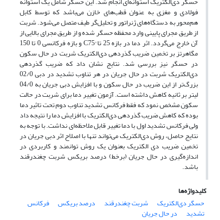
حسگر دی‌الکتریک استوانه‌ای انجام شد. این حسگر شامل یک استوانه
فولادی و مغزی به عنوان قطب‌های خازن می‌باشد که توسط کابل
هم‌محور به دستگاه‌های ژنراتور و تحلیل‌گر طیف متصل می‌شود. شربت
از طریق مجرای پایینی وارد محفظه حسگر شده و از طریق مجرای بالایی از
آن خارج می‌گردد. اثر دما در بازه 25 تا °C75 و بازه فرکانسی 0 تا 150
مگاهرتز بر تخمین ضریب گذردهی دی‌الکتریک شربت در حال سکون
در حسگر نیز بررسی شد. نتایج نشان داد که ضریب گذردهی
دی‌الکتریک شربت در حال جریان در هر تناوب تشدید در دبی 02/0
بزرگ‌تر از این ضریب در حال سکون و با افزایش دبی جریان به 04/0
لیتر بر ثانیه کاهش داشته است. آزمون تغییر دما برای شربت در حالت
سکون مشخص نمود که فقط فرکانس تشدید تناوب دوم تحت تاثیر دما
بوده که کاهش ضریب گذردهی دی‌الکتریک با افزایش دما را نتیجه داد
ولی فرکانس تشدید اول با دما تغییر قابل ملاحظه‌ای نداشت. با توجه به
نتایج حاصل، روش دی‌الکتریک می‌تواند تنها با اصلاح اثر دبی جریان در
تخمین ضریب دی الکتریک بعنوان یک روش توانمند و کاربردی در
اندازه‌گیری در حال جریان (برخط) درصد بریکس شربت چغندرقند
باشد.
کلیدواژه‌ها
حسگر دی‌الکتریک
شربت چغندرقند
درصد بریکس
فرکانس
تشدید
در حال جریان