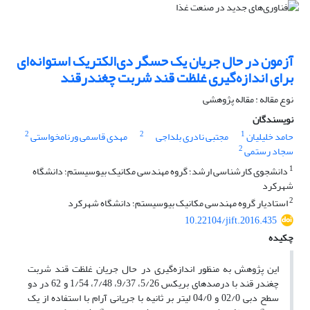
آزمون در حال جریان یک حسگر دی‌الکتریک استوانه‌ای
برای اندازه‌گیری غلظت قند شربت چغندرقند
نوع مقاله : مقاله پژوهشی
نویسندگان
2
2
1
حامد خلیلیان
مجتبی نادری بلداجی
مهدی قاسمی ورنامخواستی
2
سجاد رستمی
1
دانشجوی کارشناسی ارشد؛ گروه مهندسی مکانیک بیوسیستم؛ دانشگاه
شهرکرد
2
استادیار گروه مهندسی مکانیک بیوسیستم؛ دانشگاه شهرکرد
10.22104/jift.2016.435
چکیده
این پژوهش به منظور اندازه‌گیری در حال جریان غلظت قند شربت
چغندر قند با درصدهای بریکس 5/26، 9/37، 7/48، 1/54 و 62 در دو
سطح دبی 02/0 و 04/0 لیتر بر ثانیه با جریانی آرام با استفاده از یک