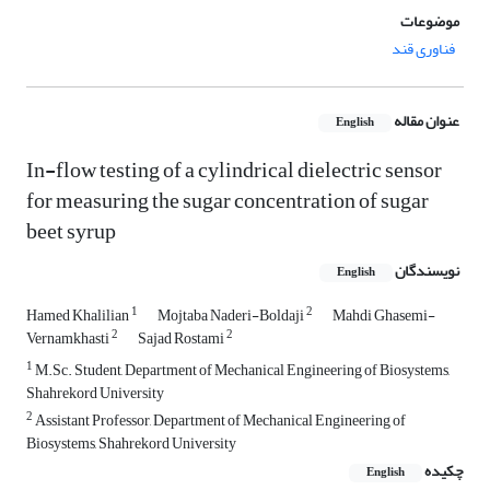
موضوعات
فناوری قند
عنوان مقاله
English
In-flow testing of a cylindrical dielectric sensor
for measuring the sugar concentration of sugar
beet syrup
نویسندگان
English
1
2
Hamed Khalilian
Mojtaba Naderi-Boldaji
Mahdi Ghasemi-
2
2
Vernamkhasti
Sajad Rostami
1
M.Sc. Student, Department of Mechanical Engineering of Biosystems,
Shahrekord University
2
Assistant Professor, Department of Mechanical Engineering of
Biosystems, Shahrekord University
چکیده
English