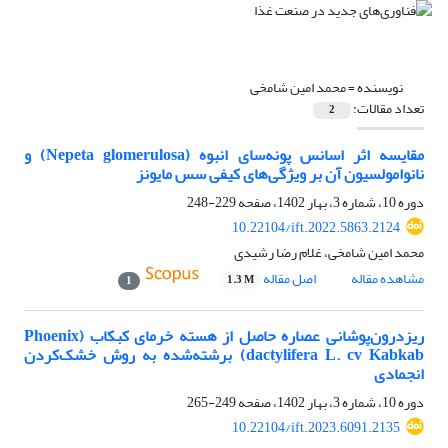
نویسنده =
محمد امین شامخی
تعداد مقالات:
2
مقایسه اثر اسانس پونه‌سای انبوه (Nepeta glomerulosa) و
نانوامولسیون آن بر ویژگی‌های کیفی سس مایونز
دوره 10، شماره 3، بهار 1402، صفحه
229-248
10.22104/ift.2022.5863.2124
محمد امین شامخی، غلام رضا رشیدی
مشاهده مقاله
اصل مقاله
1.3 M
1
ریزدرون‌پوشانی عصاره حاصل از هسته خرمای کبکاب (Phoenix
dactylifera L. cv Kabkab) برشته‌شده به روش خشک‌کردن
انجمادی
دوره 10، شماره 3، بهار 1402، صفحه
249-265
10.22104/ift.2023.6091.2135