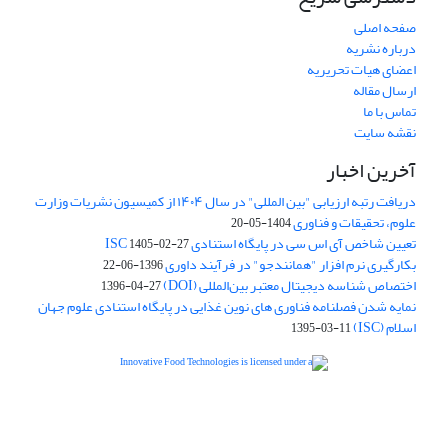
صفحه اصلی
درباره نشریه
اعضای هیات تحریریه
ارسال مقاله
تماس با ما
نقشه سایت
آخرین اخبار
دریافت رتبه ارزیابی "بین المللی" در سال ۱۴۰۴ از کمیسیون نشریات وزارت
علوم، تحقیقات و فناوری
1404-05-20
تعیین شاخص آی اس سی در پایگاه استنادی ISC
1405-02-27
بکارگیری نرم افزار "همانندجو" در فرآیند داوری
1396-06-22
اختصاص شناسه دیجیتال معتبر بین‌المللی (DOI)
1396-04-27
نمایه شدن فصلنامه فناوری های نوین غذایی در پایگاه استنادی علوم جهان
اسلام (ISC)
1395-03-11
is licensed under a
Creative
Innovative Food Technologies (IFT)
Commons Attribution 4.0 International License